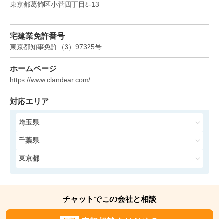
東京都葛飾区小菅四丁目8-13
キャッスルマンション亀戸立花
宅建業免許番号
階数:
5
階
専有面積:
58
㎡
東京都知事免許
（
3
）
97325
号
4,200
ホームページ
万円
2023年11月
https://www.clandear.com/
デュオステージ押上シャインコート
対応エリア
階数:
6
階
専有面積:
45
㎡
埼玉県
千葉県
2,900
万円
2023年10月
東京都
ライオンズプラザ北綾瀬
チャットでこの会社と相談
階数:
5
階
専有面積:
60
㎡