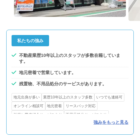
私たちの強み
不動産業歴10年以上のスタッフが多数在籍していま
す。
地元密着で営業しています。
残置物、不用品処分のサービスがあります。
地元出身が多い
業歴10年以上のスタッフ多数
いつでも連絡可
オンライン相談可
地元密着
リースバック対応
引越し業者紹介サービスあり
不用品処分サービスあり
強みをもっと見る
インスペクション
瑕疵保険あり
リフォーム・解体対応
買取可