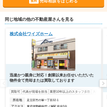
売却相談をはじめる
無料
4,300
万円
2023年10月
レクセルガーデン北綾瀬
同じ地域の他の不動産屋さんを見る
階数:
4
階
専有面積:
70
㎡
株式会社ワイズホーム
4,200
万円
2023年9月
ルネ北綾瀬
階数:
2
階
専有面積:
64
㎡
迅速かつ親身に対応！創業以来お任せいただいた
物件全て売却または買取しております
3,200
万円
2023年8月
買取可
代表が現場を担当
業歴10年以上のスタッフ多数
大手出身
ブランズシティ守谷
所在地
足立区竹の塚一丁目32-1
アクセス
東武伊勢崎線/竹ノ塚駅 徒歩5分