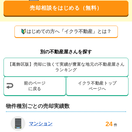
売却相談をはじめる（無料）
もございます！
弊社では、仲介による売却以外の売却方法のご提案も可
能です。物件をすぐに現金化されたい売主様には買取、
はじめての方へ「イクラ不動産」とは？
売却後もご自宅に住み続けたい売主様にはリースバック
による売却も承ります。

別の不動産屋さんを探す
また、リフォームしてからの売却や古家の解体工事、ホ
【
葛飾区
版】
売却に強くて実績が豊富な地元の
不動産屋さん
ームインスペクションにも対応可能です。売却に伴う引
ランキング
越し業者や不用品処分業者のご紹介、瑕疵保険のご案内
サービスもござますので、必要に応じてご利用いただけ
前のページ
イクラ不動産トップ
ます。

に戻る
ページへ
過去には、権利書がなく測量もしていない違反建築のゴ
物件種別ごとの売却実績数
ミ屋敷を買取した実績もございます。どのような状態の
物件も、まずは一度お気軽にご相談ください。
24
マンション
不動産売却は、株式会社クランディア にお任せ
件