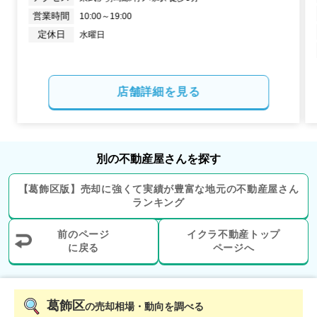
階数:
5
階
専有面積:
80
㎡
営業時間
10:00～19:00
定休日
水曜日
4,200
万円
2023年8月
ライフピア草加グランドステージ
店舗詳細を見る
階数:
12
階
専有面積:
70
㎡
3,600
別の不動産屋さんを探す
万円
2023年7月
【
葛飾区
版】
売却に強くて実績が豊富な地元の
不動産屋さん
コスモステージ草加松原
ランキング
階数:
9
階
専有面積:
71
㎡
前のページ
イクラ不動産トップ
に戻る
ページへ
4,200
万円
2023年6月
葛飾区
の売却相場・動向を調べる
ラポール本蓮沼駅前