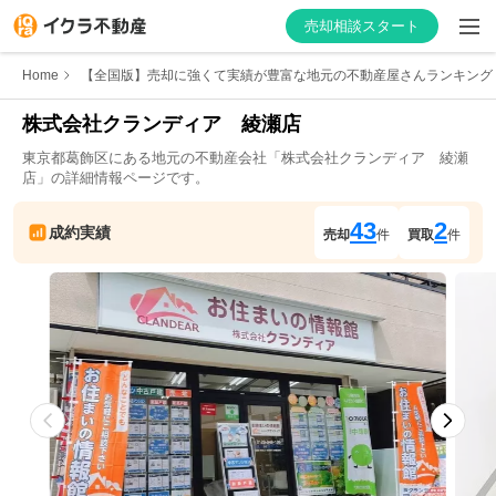
売却相談スタート
Home
【全国版】売却に強くて実績が豊富な地元の不動産屋さんランキング
株式会社クランディア　綾瀬店
東京都
葛飾区
にある地元の不動産会社「
株式会社クランディア　綾瀬
はじめての方へ
店
」の詳細情報ページです。
不動産会社を探す
43
2
成約実績
売却
件
買取
件
物件の価格を知る
お家の売却を学ぶ
不動産会社向け情報