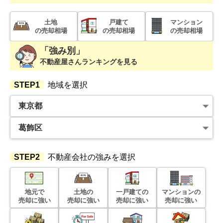
階数:
6
階
専有面積:
60
㎡
土地
戸建て
マンション
の売却相場
の売却相場
の売却相場
4,400
「強み別」
万円
2023年6月
不動産屋さんランキングを見る
ザパークハウス青砥
STEP1
地域を選択
階数:
9
階
専有面積:
65
㎡
6,300
万円
2023年4月
ヴェラハイツ浅草橋
STEP2
不動産会社の強みを選択
階数:
3
階
専有面積:
60
㎡
地元で
土地の
一戸建ての
マンションの
売却に強い
売却に強い
売却に強い
売却に強い
4,000
万円
2023年3月