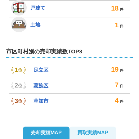
ください！
18
戸建て
件
弊社は、弁護士や税理士、司法書士、土地家屋調査士、
建築士といった各種士業とも連携しております。相続や
1
土地
件
離婚による売却、任意売却など複雑なご事情を含む案件
も安心してお任せください。

市区町村別の売却実績数TOP3
また、住み替えや空き家の売却も弊社の得意分野です。
誠意ある公正なお取引の実現に向け、わかりやすいご説
明とスピーディーな連絡、行動のもと、売主様第一主義
19
1
足立区
位
件
で親身に対応いたします。

7
2
葛飾区
位
件
査定やご相談は無料。店内には個別ブースを完備し、秘
密厳守を徹底しております。駅までのご送迎、オンライ
4
3
草加市
位
件
ンによるご相談も可能です。不動産のことなら、いつで
もお気軽に弊社までご連絡ください。
売却実績MAP
買取実績MAP