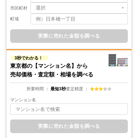
市区町村
2,800
万円
町域
2021年9月
カインドステージ竹ノ塚
実際に売れた金額を調べる
階数:
3
階
専有面積:
70
㎡
3秒でわかる！
2,400
東京都の
【マンション名】から
万円
2021年8月
売却価格・査定額・相場を調べる
ライオンズマンション金町第3
所要時間
最短3秒
査定精度
階数:
7
階
専有面積:
45
㎡
マンション名
2,200
万円
2021年6月
実際に売れた金額を調べる
東久蓮根ハイツ