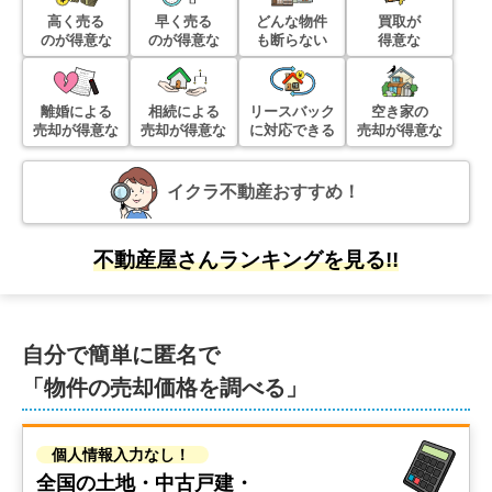
高く売る
早く売る
どんな物件
買取が
ライオンズスクエア竹の塚
のが得意な
のが得意な
も断らない
得意な
階数:
5
階
専有面積:
80
㎡
離婚による
相続による
リースバック
空き家の
売却が得意な
売却が得意な
に対応できる
売却が得意な
2,100
万円
2022年11月
イクラ不動産おすすめ！
リバーサイドマンション江戸川
不動産屋さんランキングを見る!!
階数:
2
階
専有面積:
51
㎡
2,800
万円
2022年10月
自分で簡単に匿名で
「物件の売却価格を調べる」
ライオンズヴィアーレ五反野
階数:
2
階
専有面積:
63
㎡
個人情報入力なし！
全国の土地・中古戸建・