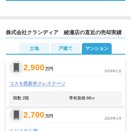
株式会社クランディア　綾瀬店
の直近の売却実績
2
土地
戸建て
マンション
2,900
万円
2024年1月
コスモ西新井クレステージ
階数:
2
階
専有面積:
88
㎡
2,700
万円
2024年1月
ベリスタ八潮