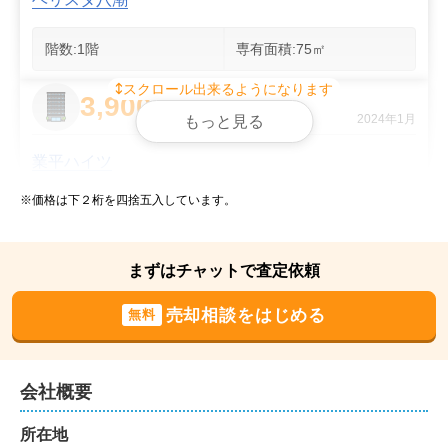
階数:
1
階
専有面積:
75
㎡
スクロール出来るようになります
3,900
万円
2024年1月
もっと見る
業平ハイツ
※価格は下２桁を四捨五入しています。
階数:
7
階
専有面積:
53
㎡
4,700
まずはチャットで査定依頼
万円
2023年12月
売却相談をはじめる
無料
ハミングテラス
階数:
5
階
専有面積:
75
㎡
会社概要
4,100
所在地
万円
2023年11月