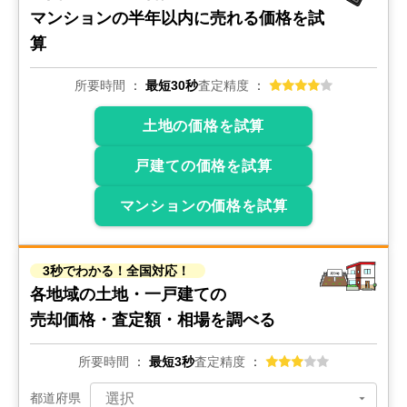
1,900
万円
マンションの
半年以内に売れる価格を試
2022年4月
算
ハイラーク谷塚
所要時間
最短30秒
査定精度
階数:
4
階
専有面積:
67
㎡
土地の価格を試算
1,500
万円
戸建ての価格を試算
2021年12月
マンションの価格を試算
グリーンパーク水元5パークサイド
階数:
1
階
専有面積:
49
㎡
3秒でわかる！全国対応！
各地域の土地・一戸建ての
4,000
万円
2021年11月
売却価格・査定額・相場を調べる
クィーンシティ東綾瀬公園
所要時間
最短3秒
査定精度
都道府県
階数:
4
階
専有面積:
82
㎡