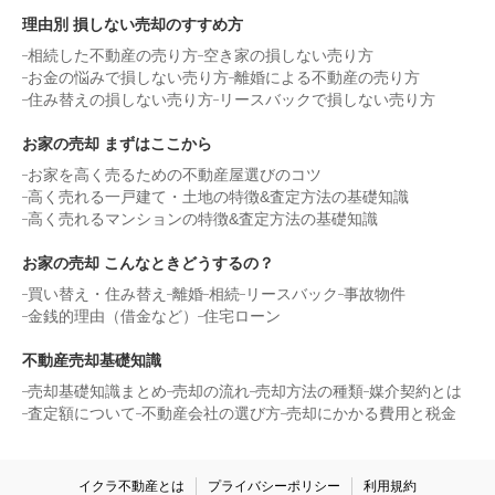
理由別 損しない売却のすすめ方
相続した不動産の売り方
空き家の損しない売り方
お金の悩みで損しない売り方
離婚による不動産の売り方
住み替えの損しない売り方
リースバックで損しない売り方
お家の売却 まずはここから
お家を高く売るための不動産屋選びのコツ
高く売れる一戸建て・土地の特徴&査定方法の基礎知識
高く売れるマンションの特徴&査定方法の基礎知識
お家の売却 こんなときどうするの？
買い替え・住み替え
離婚
相続
リースバック
事故物件
金銭的理由（借金など）
住宅ローン
不動産売却基礎知識
売却基礎知識まとめ
売却の流れ
売却方法の種類
媒介契約とは
査定額について
不動産会社の選び方
売却にかかる費用と税金
イクラ不動産とは
プライバシーポリシー
利用規約