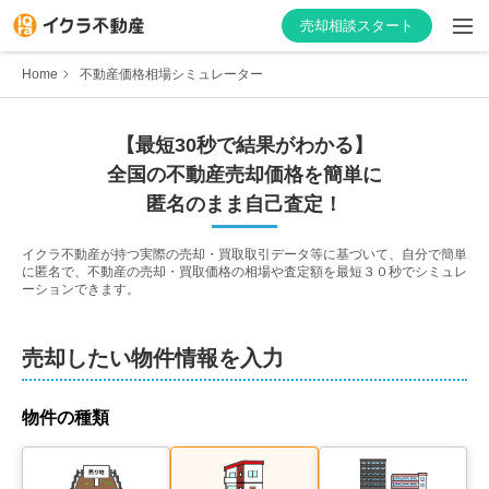
売却相談スタート
Home
不動産価格相場シミュレーター
【最短30秒で結果がわかる】
はじめての方へ
全国の不動産売却価格を簡単に
匿名のまま自己査定！
不動産会社を探す
イクラ不動産が持つ実際の売却・買取取引データ等に基づいて、自分で簡単
に匿名で、不動産の売却・買取価格の相場や査定額を最短３０秒でシミュレ
物件の価格を知る
ーションできます。
お家の売却を学ぶ
売却したい物件情報を入力
不動産会社向け情報
物件の種類