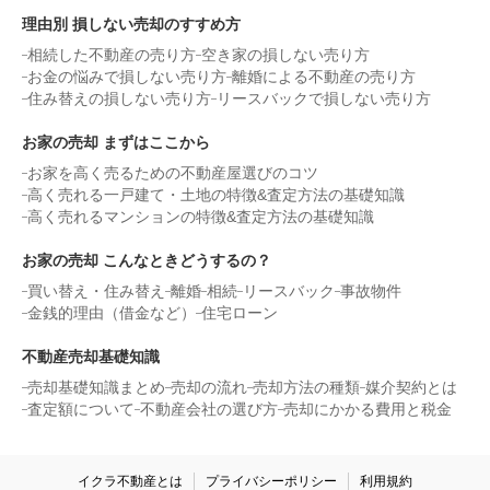
理由別 損しない売却のすすめ方
相続した不動産の売り方
空き家の損しない売り方
お金の悩みで損しない売り方
離婚による不動産の売り方
住み替えの損しない売り方
リースバックで損しない売り方
お家の売却 まずはここから
お家を高く売るための不動産屋選びのコツ
高く売れる一戸建て・土地の特徴&査定方法の基礎知識
高く売れるマンションの特徴&査定方法の基礎知識
お家の売却 こんなときどうするの？
買い替え・住み替え
離婚
相続
リースバック
事故物件
金銭的理由（借金など）
住宅ローン
不動産売却基礎知識
売却基礎知識まとめ
売却の流れ
売却方法の種類
媒介契約とは
査定額について
不動産会社の選び方
売却にかかる費用と税金
イクラ不動産とは
プライバシーポリシー
利用規約