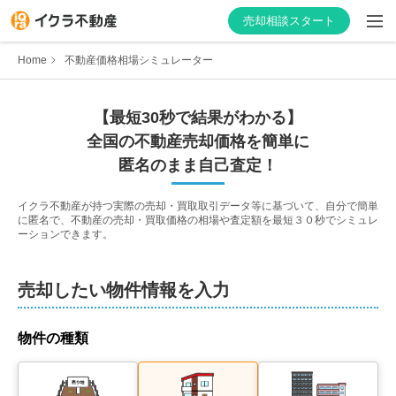
売却相談スタート
Home
不動産価格相場シミュレーター
【最短30秒で結果がわかる】
はじめての方へ
全国の不動産売却価格を簡単に
匿名のまま自己査定！
不動産会社を探す
イクラ不動産が持つ実際の売却・買取取引データ等に基づいて、自分で簡単
に匿名で、不動産の売却・買取価格の相場や査定額を最短３０秒でシミュレ
物件の価格を知る
ーションできます。
お家の売却を学ぶ
売却したい物件情報を入力
不動産会社向け情報
物件の種類