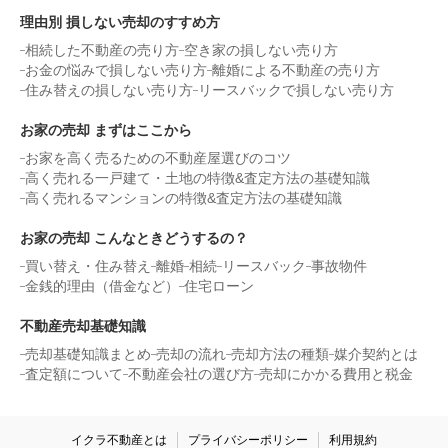
理由別 損しない売却のすすめ方
相続した不動産の売り方
空き家の損しない売り方
お金の悩みで損しない売り方
離婚による不動産の売り方
住み替えの損しない売り方
リースバックで損しない売り方
お家の売却 まずはここから
お家を高く売るための不動産屋選びのコツ
高く売れる一戸建て・土地の特徴&査定方法の基礎知識
高く売れるマンションの特徴&査定方法の基礎知識
お家の売却 こんなときどうするの？
買い替え・住み替え
離婚
相続
リースバック
事故物件
金銭的理由（借金など）
住宅ローン
不動産売却基礎知識
売却基礎知識まとめ
売却の流れ
売却方法の種類
媒介契約とは
査定額について
不動産会社の選び方
売却にかかる費用と税金
イクラ不動産とは
プライバシーポリシー
利用規約