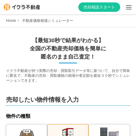
売却相談スタート
Home
不動産価格相場シミュレーター
【最短30秒で結果がわかる】
はじめての方へ
全国の不動産売却価格を簡単に
匿名のまま自己査定！
不動産会社を探す
イクラ不動産が持つ実際の売却・買取取引データ等に基づいて、自分で簡単
に匿名で、不動産の売却・買取価格の相場や査定額を最短３０秒でシミュレ
物件の価格を知る
ーションできます。
お家の売却を学ぶ
売却したい物件情報を入力
不動産会社向け情報
物件の種類