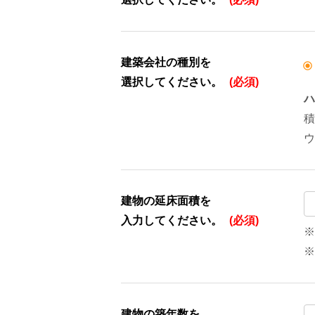
建築会社の種別を
選択してください。
(必須)
ハ
積
ウ
建物の延床面積を
入力してください。
(必須)
※
※
建物の築年数を