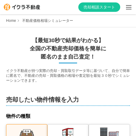
売却相談スタート
Home
不動産価格相場シミュレーター
【最短30秒で結果がわかる】
はじめての方へ
全国の不動産売却価格を簡単に
匿名のまま自己査定！
不動産会社を探す
イクラ不動産が持つ実際の売却・買取取引データ等に基づいて、自分で簡単
に匿名で、不動産の売却・買取価格の相場や査定額を最短３０秒でシミュレ
物件の価格を知る
ーションできます。
お家の売却を学ぶ
売却したい物件情報を入力
不動産会社向け情報
物件の種類