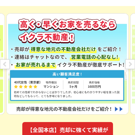
主な資格は、
宅地建物取引士
、
JSHIホームインスペクタ
ー
、
2級FP
など。
【全国本店】売却に強くて実績が