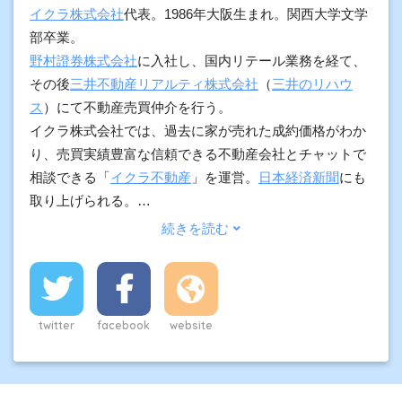
イクラ株式会社
代表。1986年大阪生まれ。関西大学文学
部卒業。
野村證券株式会社
に入社し、国内リテール業務を経て、
その後
三井不動産リアルティ株式会社
（
三井のリハウ
ス
）にて不動産売買仲介を行う。
イクラ株式会社では、過去に家が売れた成約価格がわか
り、売買実績豊富な信頼できる不動産会社とチャットで
相談できる「
イクラ不動産
」を運営。
日本経済新聞
にも
取り上げられる。
加えて、契約実務や物件調査の経験をもとに、プロ向け
に不動産の調査方法や用語解説、不動産市況などもわか
りやすく発信している。
また、司法書士事務所では、不動産登記の専門家として
登記だけでなく、離婚協議書の作成や遺産分割協議書の
twitter
facebook
website
作成、相続登記、自己破産の申請を数多く行っており、
住宅ローンなど金銭的問題・離婚・相続などを中心に法
律に関わる不動産売却の相談が年間1000件以上ある。