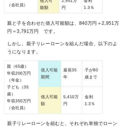
借入可
2,951万
金利
（会社員）
能額
円
1.3％
親と子を合わせた借入可能額は、840万円＋2,951万
円＝3,791万円 です。
しかし、親子リレーローンを組んだ場合、以下のよ
うになります。
親（65歳）
借入可能
最長35
子が80
年収200万円
期間
年
歳まで
（年金）
子ども（35
歳）
借入可能
5,410万
金利
年収350万円
額
円
1.3％
（会社員）
親子リレーローンを組むと、それぞれ単独でローン