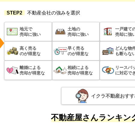
STEP2
不動産会社の強みを選択
地元で
土地の
一戸建て
売却に強い
売却に強い
売却に強
高く売る
早く売る
どんな物
のが得意な
のが得意な
も断らな
離婚による
相続による
リースバ
売却が得意な
売却が得意な
に対応で
イクラ不動産おすす
不動産屋さんランキング