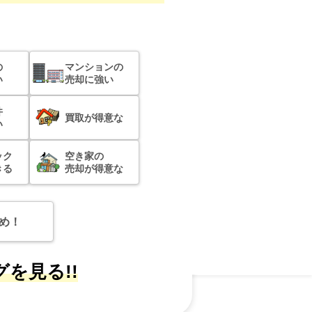
の
マンションの
い
売却に強い
件
買取が得意な
い
ック
空き家の
きる
売却が得意な
め！
を見る!!