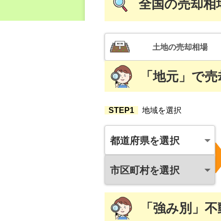
全国
の売却相
土地
の売却相場
「地元」
で
売
STEP1
地域を選択
都道府県を選択
市区町村を選択
「強み別」
不