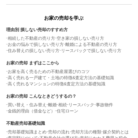
お家の売却を学ぶ
理由別 損しない売却のすすめ方
相続した不動産の売り方
空き家の損しない売り方
お金の悩みで損しない売り方
離婚による不動産の売り方
住み替えの損しない売り方
リースバックで損しない売り方
お家の売却 まずはここから
お家を高く売るための不動産屋選びのコツ
高く売れる一戸建て・土地の特徴&査定方法の基礎知識
高く売れるマンションの特徴&査定方法の基礎知識
お家の売却 こんなときどうするの？
買い替え・住み替え
離婚
相続
リースバック
事故物件
金銭的理由（借金など）
住宅ローン
不動産売却基礎知識
売却基礎知識まとめ
売却の流れ
売却方法の種類
媒介契約とは
査定額について
不動産会社の選び方
売却にかかる費用と税金