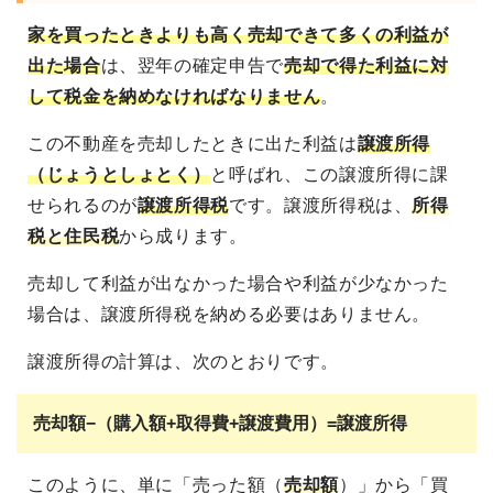
家を買ったときよりも高く売却できて多くの利益が
出た場合
は、翌年の確定申告で
売却で得た利益に対
して税金を納めなければなりません
。
この不動産を売却したときに出た利益は
譲渡所得
（じょうとしょとく）
と呼ばれ、この譲渡所得に課
せられるのが
譲渡所得税
です。譲渡所得税は、
所得
税と住民税
から成ります。
売却して利益が出なかった場合や利益が少なかった
場合は、譲渡所得税を納める必要はありません。
譲渡所得の計算は、次のとおりです。
売却額−（購入額+取得費+譲渡費用）=譲渡所得
このように、単に「売った額（
売却額
）」から「買