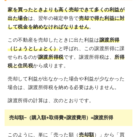
家を買ったときよりも高く売却できて多くの利益が
出た場合
は、翌年の確定申告で
売却で得た利益に対
して税金を納めなければなりません
。
この不動産を売却したときに出た利益は
譲渡所得
（じょうとしょとく）
と呼ばれ、この譲渡所得に課
せられるのが
譲渡所得税
です。譲渡所得税は、
所得
税と住民税
から成ります。
売却して利益が出なかった場合や利益が少なかった
場合は、譲渡所得税を納める必要はありません。
譲渡所得の計算は、次のとおりです。
売却額−（購入額+取得費+譲渡費用）=譲渡所得
このように、単に「売った額（
売却額
）」から「買