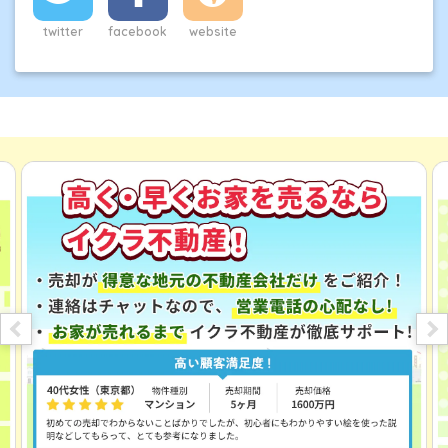
登記だけでなく、離婚協議書の作成や遺産分割協議書の
twitter
facebook
website
作成、相続登記、自己破産の申請を数多く行っており、
住宅ローンなど金銭的問題・離婚・相続などを中心に法
律に関わる不動産売却の相談が年間1000件以上ある。
主な資格は、
宅地建物取引士
、
JSHIホームインスペクタ
ー
、
2級FP
など。