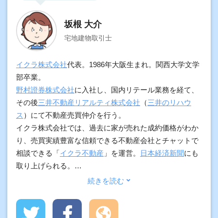
坂根 大介
宅地建物取引士
イクラ株式会社
代表。1986年大阪生まれ。関西大学文学
部卒業。
野村證券株式会社
に入社し、国内リテール業務を経て、
その後
三井不動産リアルティ株式会社
（
三井のリハウ
ス
）にて不動産売買仲介を行う。
イクラ株式会社では、過去に家が売れた成約価格がわか
り、売買実績豊富な信頼できる不動産会社とチャットで
相談できる「
イクラ不動産
」を運営。
日本経済新聞
にも
取り上げられる。
加えて、契約実務や物件調査の経験をもとに、プロ向け
に不動産の調査方法や用語解説、不動産市況などもわか
りやすく発信している。
また、司法書士事務所では、不動産登記の専門家として