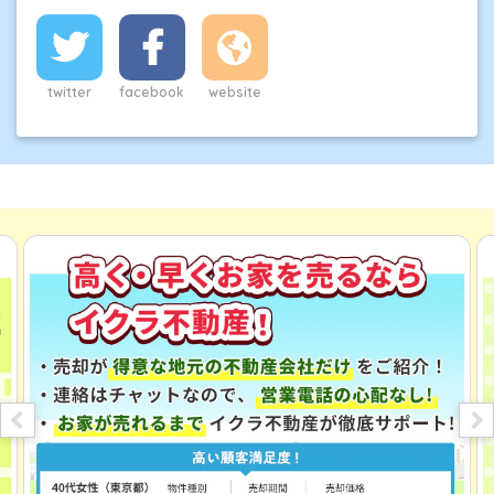
りやすく発信している。
また、司法書士事務所では、不動産登記の専門家として
登記だけでなく、離婚協議書の作成や遺産分割協議書の
twitter
facebook
website
作成、相続登記、自己破産の申請を数多く行っており、
住宅ローンなど金銭的問題・離婚・相続などを中心に法
律に関わる不動産売却の相談が年間1000件以上ある。
主な資格は、
宅地建物取引士
、
JSHIホームインスペクタ
ー
、
2級FP
など。