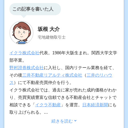
この記事を書いた人
坂根 大介
宅地建物取引士
イクラ株式会社
代表。1986年大阪生まれ。関西大学文学
部卒業。
野村證券株式会社
に入社し、国内リテール業務を経て、
その後
三井不動産リアルティ株式会社
（
三井のリハウ
ス
）にて不動産売買仲介を行う。
イクラ株式会社では、過去に家が売れた成約価格がわか
り、売買実績豊富な信頼できる不動産会社とチャットで
相談できる「
イクラ不動産
」を運営。
日本経済新聞
にも
取り上げられる。
加えて、契約実務や物件調査の経験をもとに、プロ向け
に不動産の調査方法や用語解説、不動産市況などもわか