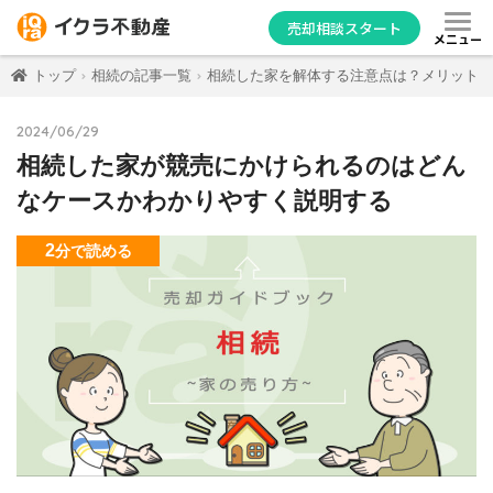
売却相談スタート
メニュー
トップ
相続の記事一覧
相続した家を解体する注意点は？メリット・
2024/06/29
相続した家が競売にかけられるのはどん
なケースかわかりやすく説明する
2
分
で読める