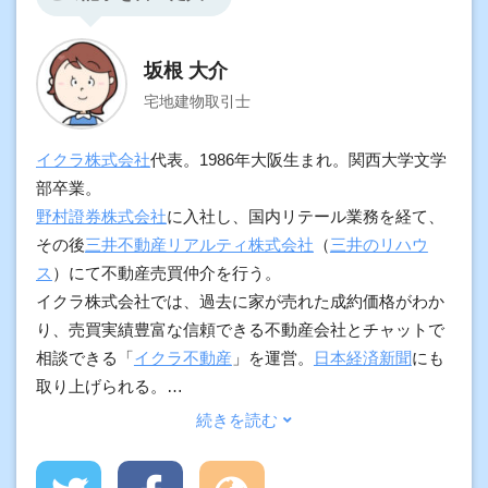
坂根 大介
宅地建物取引士
イクラ株式会社
代表。1986年大阪生まれ。関西大学文学
部卒業。
野村證券株式会社
に入社し、国内リテール業務を経て、
その後
三井不動産リアルティ株式会社
（
三井のリハウ
ス
）にて不動産売買仲介を行う。
イクラ株式会社では、過去に家が売れた成約価格がわか
り、売買実績豊富な信頼できる不動産会社とチャットで
相談できる「
イクラ不動産
」を運営。
日本経済新聞
にも
取り上げられる。
加えて、契約実務や物件調査の経験をもとに、プロ向け
に不動産の調査方法や用語解説、不動産市況などもわか
りやすく発信している。