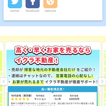
また、司法書士事務所では、不動産登記の専門家として
登記だけでなく、離婚協議書の作成や遺産分割協議書の
twitter
facebook
website
作成、相続登記、自己破産の申請を数多く行っており、
住宅ローンなど金銭的問題・離婚・相続などを中心に法
律に関わる不動産売却の相談が年間1000件以上ある。
主な資格は、
宅地建物取引士
、
JSHIホームインスペクタ
ー
、
2級FP
など。