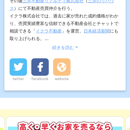
その後
三井不動産リアルティ株式会社
（
三井のリハウ
ス
）にて不動産売買仲介を行う。
イクラ株式会社では、過去に家が売れた成約価格がわか
り、売買実績豊富な信頼できる不動産会社とチャットで
相談できる「
イクラ不動産
」を運営。
日本経済新聞
にも
取り上げられる。
加えて、契約実務や物件調査の経験をもとに、プロ向け
に不動産の調査方法や用語解説、不動産市況などもわか
りやすく発信している。
また、司法書士事務所では、不動産登記の専門家として
登記だけでなく、離婚協議書の作成や遺産分割協議書の
twitter
facebook
website
作成、相続登記、自己破産の申請を数多く行っており、
住宅ローンなど金銭的問題・離婚・相続などを中心に法
律に関わる不動産売却の相談が年間1000件以上ある。
主な資格は、
宅地建物取引士
、
JSHIホームインスペクタ
ー
、
2級FP
など。