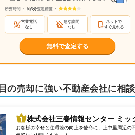
鉄弘明寺店
株式会社三春情報センター ミック
所要時間 ：
約3分
査定精度 ：
4,500
万円
2022年7月
営業電話
急な訪問
ネットで
なし
なし
すぐ見れる
神奈川県横浜市南区大岡一丁
面積:
346
㎡
階数:
2
階
建物面積:
101
㎡
土地面積:
1
無料で査定する
鉄弘明寺店
朝日土地建物株式会社 横浜支店
4,300
万円
2022年4月
神奈川県横浜市南区大岡一丁
階数:
3
階
建物面積:
83
㎡
土地面積:
50
目の売却に強い不動産会社に相
センター
株式会社オープンハウス 上大岡
4,700
万円
2022年1月
神奈川県横浜市南区大岡一丁
株式会社三春情報センター ミッ
面積:
103
㎡
階数:
2
階
建物面積:
105
㎡
土地面積:
1
お客様の幸せと住環境の向上を使命に、上中里周辺の