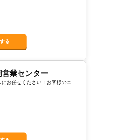
2021年4月
目
土地面積:
33
㎡
する
ライフ
岡営業センター
スにお任せください！お客様のニ
する