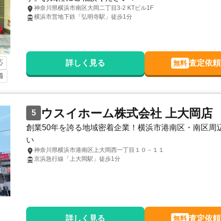
神奈川県横浜市南区大岡二丁目3-2 KTビル1F
横浜市営地下鉄「弘明寺駅」徒歩1分
応
詳しく見る
査定依頼
無料
着
ウスイホーム株式会社 上大岡店
5
創業50年を誇る地域密着企業！横浜市港南区・南区周
い
神奈川県横浜市港南区上大岡西一丁目１０－１１
京浜急行線「上大岡駅」徒歩1分
詳しく見る
査定依頼
無料