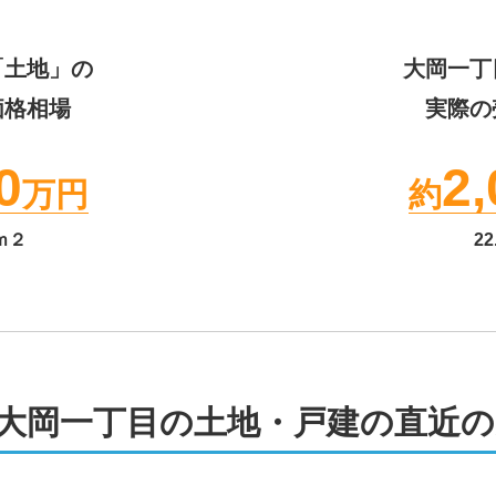
「土地」の
大岡一丁
価格相場
実際の
0
2,
万円
約
ｍ２
22
大岡一丁目の土地・戸建の直近の