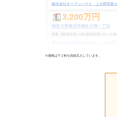
株式会社オープンハウス 上大岡営業
3,200
万円
神奈川県横浜市南区大岡一丁目
階数:
3
階
築年数:
19年
建物面積:
83
㎡
土地
株式会社三春情報センター ミック地下
80
万円
※価格は下２桁を四捨五入しています。
神奈川県横浜市南区大岡一丁目
階数:
2
階
築年数:
60年
建物面積:
73
㎡
土地
ウスイホーム株式会社 上大岡店
4,900
万円
神奈川県横浜市南区大岡一丁目
階数:
3
階
建物面積:
154
㎡
土地面積:
105
㎡