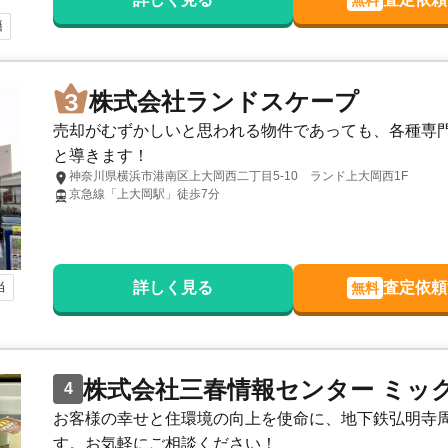
無料
籍
株式会社ランドスケープ
売却がむずかしいと思われる物件であっても、各種専
と導きます！
神奈川県横浜市港南区上大岡西二丁目5-10 ランド上大岡西1F
京急線「上大岡駅」徒歩7分
当
詳しく見る
査定依頼
無料
株式会社三春情報センター ミッ
4
お客様の幸せと住環境の向上を使命に、地下鉄弘明寺
す。お気軽にご相談ください！