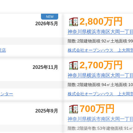
NEW
2,800
万円
2026年5月
神奈川県横浜市南区大岡一丁
階数:
2
階
建物面積:
92
㎡
土地面積:
99
里店
株式会社オープンハウス 上大岡
2,700
万円
2025年11月
神奈川県横浜市南区大岡一丁
階数:
2
階
建物面積:
94
㎡
土地面積:
10
センター
株式会社オープンハウス 上大岡
700
万円
2025年9月
神奈川県横浜市南区大岡一丁
階数:
2
階
築年数:
53年
建物面積:
91
㎡