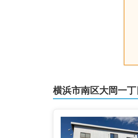
株式会社三春情報センター ミック地下
1,400
万円
神奈川県横浜市南区大岡一丁目
階数:
2
階
築年数:
42年
建物面積:
84
㎡
土地
株式会社三春情報センター ミック地下
4,400
万円
神奈川県横浜市南区大岡一丁目
階数:
3
階
建物面積:
97
㎡
土地面積:
70
㎡
横浜市南区大岡一丁
株式会社オープンハウス 上大岡営業
1,100
万円
神奈川県横浜市南区大岡一丁目
階数:
2
階
築年数:
49年
建物面積:
61
㎡
土地