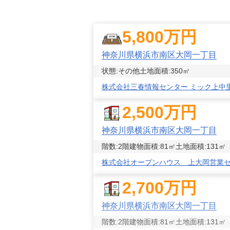
5,800
万円
神奈川県横浜市南区大岡一丁目
状態:
その他
土地面積:
350
㎡
株式会社三春情報センター ミック上中
2,500
万円
神奈川県横浜市南区大岡一丁目
階数:
2
階
建物面積:
81
㎡
土地面積:
131
㎡
株式会社オープンハウス 上大岡営業
2,700
万円
神奈川県横浜市南区大岡一丁目
階数:
2
階
建物面積:
81
㎡
土地面積:
131
㎡