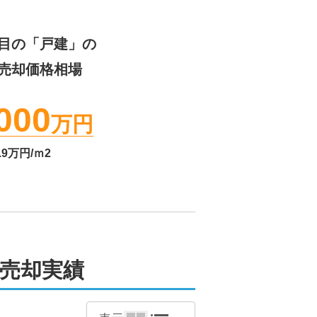
目
の「戸建」の
売却価格相場
000
万円
.9
万円/ｍ2
売却実績