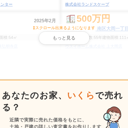
センター
株式会社ランドスケープ
500
万円
2025年2月
スクロール出来るようになります
神奈川県横浜市南区大岡一丁
面積:
54
㎡
階数:
2
階
築年数:
55年
建物面積:
111
もっと見る
鉄弘明寺店
ウスイホーム株式会社 上大岡店
80
万円
2024年2月
神奈川県横浜市南区大岡一丁
面積:
74
㎡
階数:
2
階
築年数:
60年
建物面積:
73
㎡
ウスイホーム株式会社 上大岡店
あなたのお家、
いくら
で売れ
3,900
万円
2024年1月
る？
神奈川県横浜市南区大岡一丁
近隣で実際に売れた価格をもとに、
階数:
2
階
築年数:
11年
建物面積:
99
㎡
土地・戸建の詳しい査定書をお作りします