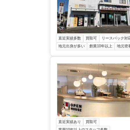
大成有楽不動産販売株式会社 横浜セ
4,000
万円
神奈川県横浜市南区大岡一丁目
階数:
3
階
建物面積:
108
㎡
土地面積:
62
㎡
直近実績多数
買取可
リースバック対
株式会社オープンハウス 上大岡営業
地元出身が多い
創業10年以上
地元密
直近実績あり
買取可
業歴10年以上のスタッフ多数