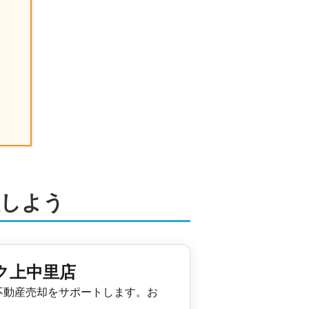
地下鉄弘明寺店
2022年4月
目
17
㎡
2022年2月
目
㎡
談しよう
営業センター
2021年12月
目
ク上中里店
19
㎡
不動産売却をサポートします。お