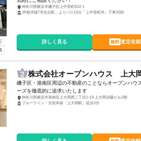
気軽にご相談ください！
ンター
株式会社日立ホーム
神奈川県横浜市磯子区上中里町632-1
JR根岸線｢洋光台駅」よりバス10分「上中里町停」下車30秒
1,300
万円
2021年12月
神奈川県横浜市南区大岡一丁
階数:
2
階
築年数:
34年
建物面積:
72
㎡
応
詳しく見る
査定依頼
無料
センター
センチュリー21 株式会社スター
着
株式会社オープンハウス 上大
磯子区・港南区周辺の不動産のことならオープンハウ
ーズを徹底的に追求いたします
神奈川県横浜市港南区上大岡西二丁目1-19 上大岡須藤ビル2階
ブルーライン・京急本線「上大岡駅」徒歩3分
詳しく見る
査定依頼