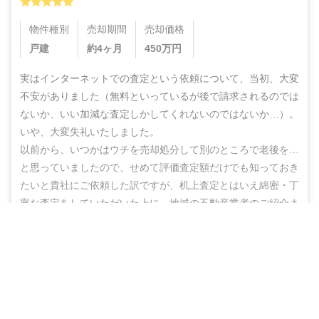
物件種別
売却期間
売却価格
戸建
約4ヶ月
450
万円
実はインターネットでの査定という依頼について、当初、大変
不安がありました（無料といっているが後で請求されるのでは
ないか、いい加減な査定しかしてくれないのではないか…）。
いや、大変失礼いたしました。

以前から、いつかはウチを売却処分して別のところで老後を…
と思っていましたので、せめて評価査定額だけでも知っておき
たいと貴社にご依頼した訳ですが、机上査定とはいえ綿密・丁
寧な査定をしていただいた上に、地域の不動産業者のご紹介ま
でしていただき、結果的にこのたび売却まで辿りつけましたこ
営業電話なし！ネットで完結
と、しかもこの間、半年もないうちに進めることができ感謝の
思いでいっぱいです。

無料で査定スタート
ありがとうございました。また不明な点などありましたらお尋
ねする機会もあるかと思いますが、その折にはよろしくお願い
いたします。