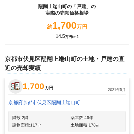
醍醐上端山町
の「戸建」の
実際の売却価格相場
1,700
約
万円
14.5
万円/ｍ2
京都市伏見区醍醐上端山町の土地・戸建の直
近の売却実績
1,700
万円
2021年5月
京都府京都市伏見区醍醐上端山町
階数:
2
階
築年数:
46年
建物面積:
117
㎡
土地面積:
178
㎡