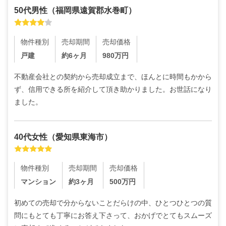
50代
男性
（
福岡県遠賀郡水巻町
）
物件種別
売却期間
売却価格
戸建
約6ヶ月
980
万円
不動産会社との契約から売却成立まで、ほんとに時間もかから
ず、信用できる所を紹介して頂き助かりました。お世話になり
ました。
40代
女性
（
愛知県東海市
）
物件種別
売却期間
売却価格
マンション
約3ヶ月
500
万円
初めての売却で分からないことだらけの中、ひとつひとつの質
問にもとても丁寧にお答え下さって、おかげでとてもスムーズ