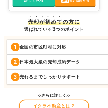
詳しく見る
査定依頼する
無料
売
却
が
初
め
て
の方に
3
選ばれている
つのポイント
1
全国の市区町村に対応
2
日本最大級の売却成約データ
3
売れるまでしっかりサポート
さらに詳しく
イクラ不動産とは？