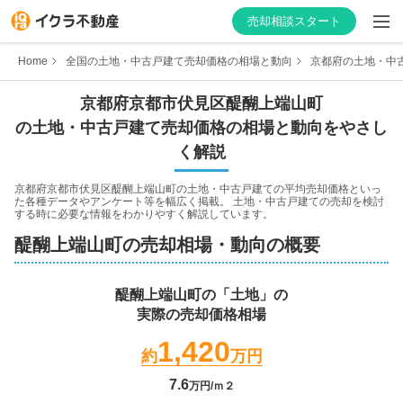
売却相談スタート
Home
全国の土地・中古戸建て売却価格の相場と動向
京都府の土地・中
京都府
京都市伏見区
醍醐上端山町
の土地・中古戸建て売却価格の相場と動向をやさし
はじめての方へ
く解説
不動産会社を探す
京都府京都市伏見区醍醐上端山町
の土地・中古戸建ての平均売却価格といっ
た各種データやアンケート等を幅広く掲載。 土地・中古戸建ての売却を検討
する時に必要な情報をわかりやすく解説しています。
物件の価格を知る
醍醐上端山町
の売却相場・動向の概要
お家の売却を学ぶ
醍醐上端山町
の「土地」の
実際の売却価格相場
不動産会社向け情報
1,420
約
万円
7.6
万円/ｍ２