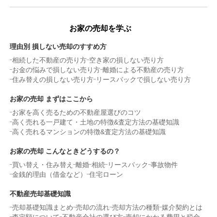
お家の売却を学ぶ
理由別 損しない売却のすすめ方
相続した不動産の売り方
空き家の損しない売り方
お金の悩みで損しない売り方
離婚による不動産の売り方
住み替えの損しない売り方
リースバックで損しない売り方
お家の売却 まずはここから
お家を高く売るための不動産屋選びのコツ
高く売れる一戸建て・土地の特徴&査定方法の基礎知識
高く売れるマンションの特徴&査定方法の基礎知識
お家の売却 こんなときどうするの？
買い替え・住み替え
離婚
相続
リースバック
事故物件
金銭的理由（借金など）
住宅ローン
不動産売却基礎知識
売却基礎知識まとめ
売却の流れ
売却方法の種類
媒介契約とは
査定額について
不動産会社の選び方
売却にかかる費用と税金