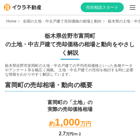
売却相談スタート
Home
全国の土地・中古戸建て売却価格の相場と動向
栃木県の土地・中
栃木県
佐野市
富岡町
の土地・中古戸建て売却価格の相場と動向をやさし
はじめての方へ
く解説
不動産会社を探す
栃木県佐野市富岡町
の土地・中古戸建ての平均売却価格といった各種データ
やアンケート等を幅広く掲載。 土地・中古戸建ての売却を検討する時に必要
な情報をわかりやすく解説しています。
物件の価格を知る
富岡町
の売却相場・動向の概要
お家の売却を学ぶ
富岡町
の「土地」の
実際の売却価格相場
不動産会社向け情報
1,000
約
万円
2.7
万円/ｍ２