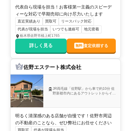
栃木県佐野市富岡町
代表自ら現場を担当！お客様第一主義のスピーデ
ィーな対応で早期売却に向け尽力いたします
直近実績あり
買取可
リースバック対応
状態:
更地
土地面積:
247
㎡
代表が現場を担当
いつでも連絡可
地元密着
あかぎ不動産株式会社
栃木県佐野市植上町1765
詳しく見る
査定依頼する
無料
1,900
万円
2020年4月
栃木県佐野市富岡町
佐野エステート株式会社
階数:
2
階
建物面積:
110
㎡
土地面積:
207
㎡
JR両毛線「佐野駅」から車で約10分 佐
野新都市内にあるアウトレットからイオ
ンショッピングセンターを越えて、佐野
つなぐ不動産株式会社
短大より少し北側の、緑の看板が目印で
す。
明るく清潔感のある店舗が自慢です！佐野市周辺
の不動産のことなら、ぜひ弊社にお任せください
買取可
代表が現場を担当