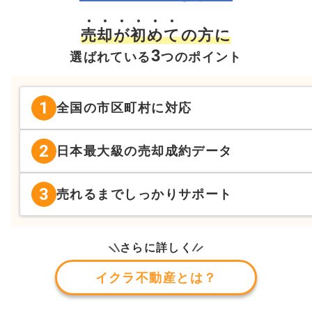
売
却
が
初
め
て
の方に
3
選ばれている
つのポイント
1
全国の市区町村に対応
2
日本最大級の売却成約データ
3
売れるまでしっかりサポート
さらに詳しく
イクラ不動産とは？