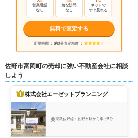
1,900
営業電話
急な訪問
ネットで
万円
2024年8月
なし
なし
すぐ見れる
栃木県佐野市富岡町
無料で査定する
状態:
更地
土地面積:
660
㎡
所要時間 ：
約3分
査定精度 ：
つなぐ不動産株式会社
700
佐野市富岡町の売却に強い不動産会社に相談
万円
2023年11月
しよう
栃木県佐野市富岡町
株式会社エーゼットプランニング
状態:
更地
土地面積:
247
㎡
あかぎ不動産株式会社
東武佐野線：佐野市駅から車で5分
700
万円
2023年11月