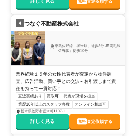
詳しく見る
査定依頼する
無料
4
つなぐ不動産株式会社
東武佐野線「堀米駅」徒歩8分 JR両毛線
「佐野駅」徒歩10分
業界経験１５年の女性代表者が査定から物件調
査、広告活動、買い手との交渉～お引渡しまで責
任を持って一貫対応！
直近実績あり
買取可
代表が現場を担当
業歴10年以上のスタッフ多数
オンライン相談可
栃木県佐野市堀米町1107-1
詳しく見る
査定依頼する
無料