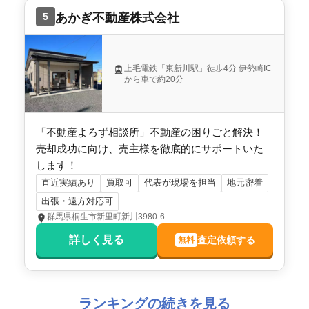
5
あかぎ不動産株式会社
上毛電鉄「東新川駅」徒歩4分 伊勢崎IC
から車で約20分
「不動産よろず相談所」不動産の困りごと解決！
売却成功に向け、売主様を徹底的にサポートいた
します！
直近実績あり
買取可
代表が現場を担当
地元密着
出張・遠方対応可
群馬県桐生市新里町新川3980-6
詳しく見る
査定依頼する
無料
ランキングの続きを見る