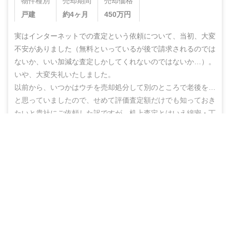
物件種別
売却期間
売却価格
戸建
約4ヶ月
450
万円
実はインターネットでの査定という依頼について、当初、大変
不安がありました（無料といっているが後で請求されるのでは
ないか、いい加減な査定しかしてくれないのではないか…）。
いや、大変失礼いたしました。

以前から、いつかはウチを売却処分して別のところで老後を…
と思っていましたので、せめて評価査定額だけでも知っておき
たいと貴社にご依頼した訳ですが、机上査定とはいえ綿密・丁
寧な査定をしていただいた上に、地域の不動産業者のご紹介ま
営業電話なし！ネットで完結
でしていただき、結果的にこのたび売却まで辿りつけましたこ
と、しかもこの間、半年もないうちに進めることができ感謝の
無料で査定スタート
思いでいっぱいです。

ありがとうございました。また不明な点などありましたらお尋
ねする機会もあるかと思いますが、その折にはよろしくお願い
いたします。