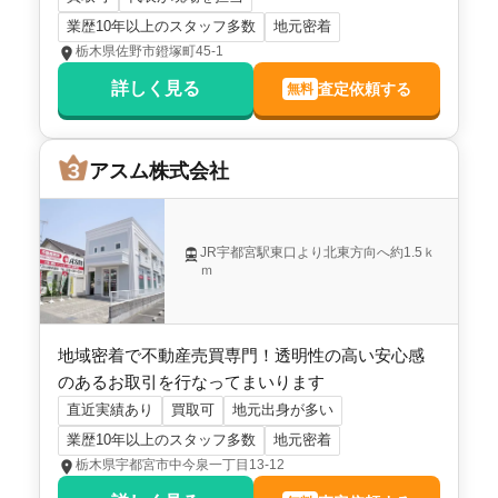
業歴10年以上のスタッフ多数
地元密着
栃木県佐野市鐙塚町45-1
詳しく見る
査定依頼する
無料
アスム株式会社
JR宇都宮駅東口より北東方向へ約1.5ｋ
ｍ
地域密着で不動産売買専門！透明性の高い安心感
のあるお取引を行なってまいります
直近実績あり
買取可
地元出身が多い
業歴10年以上のスタッフ多数
地元密着
栃木県宇都宮市中今泉一丁目13-12