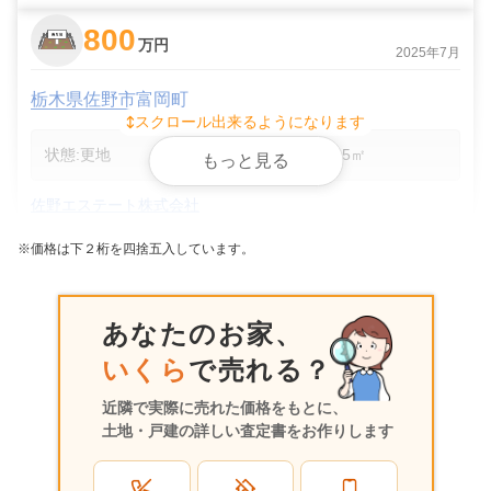
800
万円
2025年7月
栃木県佐野市富岡町
スクロール出来るようになります
状態:
更地
土地面積:
305
㎡
もっと見る
佐野エステート株式会社
※価格は下２桁を四捨五入しています。
3,500
万円
2025年5月
栃木県佐野市富岡町
あなたのお家、
いくら
で売れる？
階数:
2
階
築年数:
9年
建物面積:
122
㎡
土地面積:
399
㎡
近隣で実際に売れた価格をもとに、
土地・戸建の詳しい査定書をお作りします
アスム株式会社