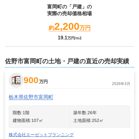
富岡町
の「戸建」の
実際の売却価格相場
2,200
約
万円
19.1
万円/ｍ2
佐野市富岡町の土地・戸建の直近の売却実績
900
万円
2026年3月
栃木県佐野市富岡町
階数:
1
階
築年数:
26年
建物面積:
107
㎡
土地面積:
252
㎡
株式会社エーゼットプランニング