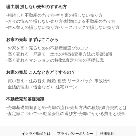
理由別 損しない売却のすすめ方
相続した不動産の売り方
空き家の損しない売り方
お金の悩みで損しない売り方
離婚による不動産の売り方
住み替えの損しない売り方
リースバックで損しない売り方
お家の売却 まずはここから
お家を高く売るための不動産屋選びのコツ
高く売れる一戸建て・土地の特徴&査定方法の基礎知識
高く売れるマンションの特徴&査定方法の基礎知識
お家の売却 こんなときどうするの？
買い替え・住み替え
離婚
相続
リースバック
事故物件
金銭的理由（借金など）
住宅ローン
不動産売却基礎知識
売却基礎知識まとめ
売却の流れ
売却方法の種類
媒介契約とは
査定額について
不動産会社の選び方
売却にかかる費用と税金
イクラ不動産とは
プライバシーポリシー
利用規約