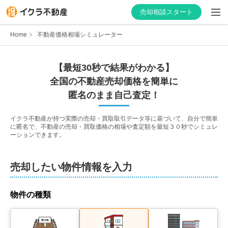
売却相談スタート
Home
不動産価格相場シミュレーター
【最短30秒で結果がわかる】
はじめての方へ
全国の不動産売却価格を簡単に
匿名のまま自己査定！
不動産会社を探す
イクラ不動産が持つ実際の売却・買取取引データ等に基づいて、自分で簡単
に匿名で、不動産の売却・買取価格の相場や査定額を最短３０秒でシミュレ
物件の価格を知る
ーションできます。
お家の売却を学ぶ
売却したい物件情報を入力
不動産会社向け情報
物件の種類