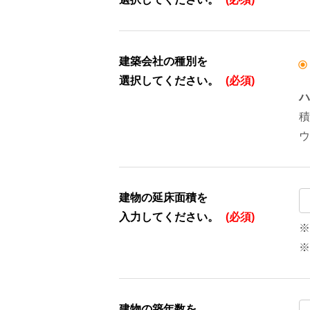
建築会社の種別を
選択してください。
(必須)
ハ
積
ウ
建物の延床面積を
入力してください。
(必須)
※
※
建物の築年数を