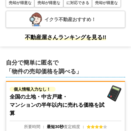
売却が得意な
千葉県袖ヶ浦市神納二丁目
売却が得意な
に対応できる
売却が得意な
状態:
更地
土地面積:
266
㎡
イクラ不動産おすすめ！
5,300
万円
不動産屋さんランキングを見る!!
2025年5月
千葉県木更津市東太田四丁目
自分で簡単に匿名で
状態:
更地
土地面積:
560
㎡
「物件の売却価格を調べる」
30
万円
2025年5月
個人情報入力なし！
全国の土地・中古戸建・
千葉県袖ヶ浦市福王台三丁目
マンションの
半年以内に売れる価格を試
状態:
更地
土地面積:
28
㎡
算
所要時間
最短30秒
査定精度
1,700
万円