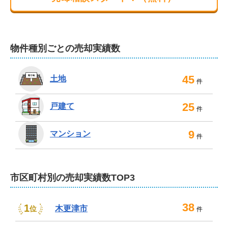
ています。地域に根ざした営業担当として、安
す。駅までのご送迎も可能。遠方にお住まいの場合やご
心してご相談いただける存在を目指していま
来店のお時間が取れない場合は、オンライン相談もお受
す！
けしております。

物件種別ごとの売却実績数
迅速かつ丁寧な対応をお約束いたしますので、不動産に
関するご相談なら、些細なことでもご遠慮なくお気軽に
45
土地
件
弊社へご連絡ください。
25
戸建て
件
9
マンション
件
市区町村別の売却実績数TOP3
38
1
木更津市
位
件