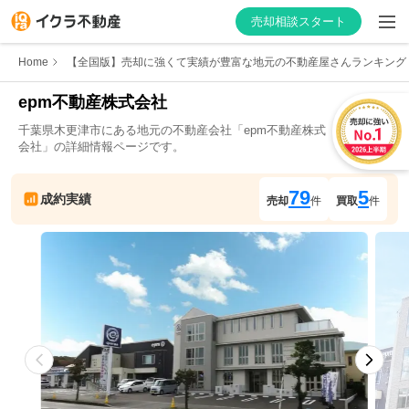
売却相談スタート
Home
【全国版】売却に強くて実績が豊富な地元の不動産屋さんランキング
epm不動産株式会社
千葉県
木更津市
にある地元の不動産会社「
epm不動産株式
はじめての方へ
会社
」の詳細情報ページです。
不動産会社を探す
79
5
成約実績
売却
件
買取
件
物件の価格を知る
お家の売却を学ぶ
不動産会社向け情報