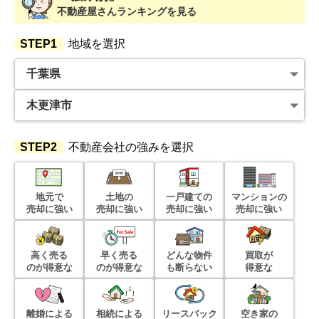
不動産屋さんランキングを見る
状態:
更地
土地面積:
92
㎡
STEP1
地域を選択
400
万円
2025年6月
千葉県木更津市清見台南四丁目
状態:
古家あり
土地面積:
193
㎡
STEP2
不動産会社の強みを選択
1,500
万円
2025年5月
地元で
土地の
一戸建ての
マンションの
売却に強い
売却に強い
売却に強い
売却に強い
千葉県木更津市真舟三丁目
状態:
古家あり
土地面積:
240
㎡
高く売る
早く売る
どんな物件
買取が
のが得意な
のが得意な
も断らない
得意な
2,300
万円
2025年5月
離婚による
相続による
リースバック
空き家の