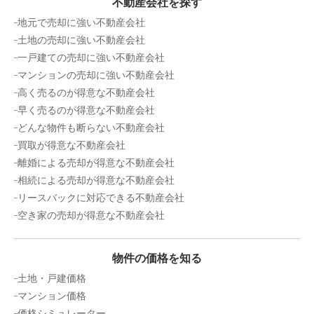
不動産会社を探す
地元で売却に強い不動産会社
千葉県木更津市高砂三丁目
土地の売却に強い不動産会社
一戸建ての売却に強い不動産会社
状態:
更地
土地面積:
2452
㎡
マンションの売却に強い不動産会社
高く売るのが得意な不動産会社
2,500
万円
早く売るのが得意な不動産会社
2024年8月
どんな物件も断らない不動産会社
千葉県木更津市太田四丁目
買取が得意な不動産会社
離婚による売却が得意な不動産会社
状態:
更地
土地面積:
353
㎡
相続による売却が得意な不動産会社
リースバックに対応できる不動産会社
2,500
空き家の売却が得意な不動産会社
万円
2024年8月
千葉県袖ヶ浦市蔵波
物件の価格を知る
土地・戸建価格
状態:
古家あり
土地面積:
277
㎡
マンション価格
価格シミュレーター