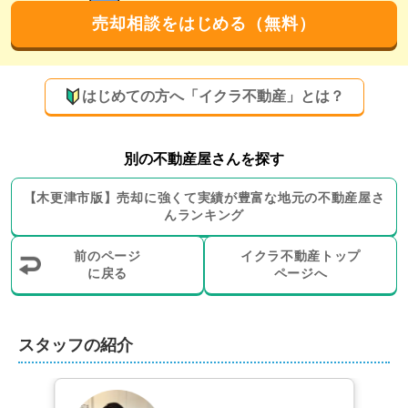
です。

売却相談をはじめる（無料）
さらに、これまでお取引のあった方から新しいお客様を
ご紹介いただくことも多く、長年にわたる誠実な営業の
はじめての方へ「イクラ不動産」とは？
積み重ねが、こうしたご縁につながっています。
即現金化できる買取にも対応可能！賃貸物件の
別の不動産屋さんを探す
ご案内も承ります
【
木更津市
版】
売却に強くて実績が豊富な地元の
不動産屋さ
弊社では、仲介による売却のほかに、すぐに現金化でき
んランキング
る買取のお取り扱いもございます。売却をお急ぎの方や
周囲に知られずに売却されたい方も、安心してご相談く
前のページ
イクラ不動産トップ
ださい。また、投資物件や一棟ビル・マンションの売却
に戻る
ページへ
も得意としており、過去には、売主様が複数名にわたる
大規模な案件や、一棟マンションをまとめて成約させた
経験も積んでおります。

スタッフの紹介
売却に伴い必要となる引越し業者のご紹介や、賃貸仲介
も取り扱っております。ご売却後の住み替え先として賃