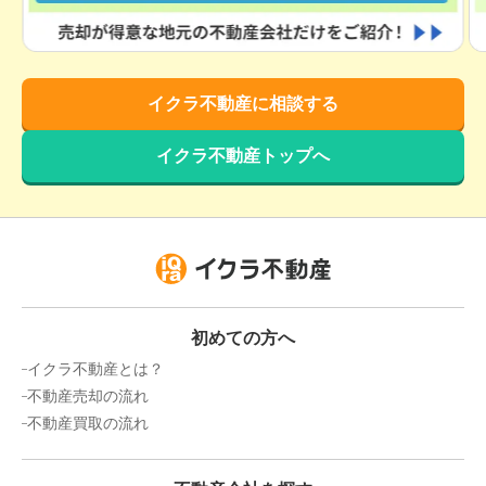
千葉県木更津市大久保四丁目
状態:
更地
土地面積:
206
㎡
イクラ不動産に相談する
1,100
万円
2024年9月
イクラ不動産トップへ
千葉県木更津市中央二丁目
状態:
更地
土地面積:
228
㎡
300
万円
2024年9月
初めての方へ
千葉県木更津市桜井
イクラ不動産とは？
不動産売却の流れ
状態:
更地
土地面積:
685
㎡
不動産買取の流れ
5,800
万円
2024年8月