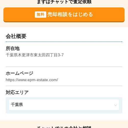
2,100
まずはチャットで査定依頼
万円
2025年11月
売却相談をはじめる
無料
千葉県袖ヶ浦市蔵波台二丁目
状態:
更地
土地面積:
271
㎡
会社概要
1,100
所在地
万円
2025年9月
千葉県木更津市東太田四丁目3-7
千葉県袖ヶ浦市神納
ホームページ
状態:
更地
土地面積:
195
㎡
https://www.epm-estate.com/
400
対応エリア
万円
2025年8月
千葉県
千葉県袖ヶ浦市神納
状態:
更地
土地面積:
832
㎡