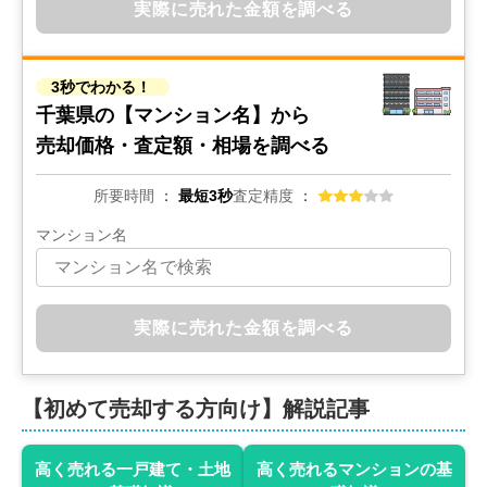
実際に売れた金額を調べる
300
万円
2025年3月
3秒でわかる！
千葉県木更津市長須賀
千葉県の
【マンション名】から
売却価格・査定額・相場を調べる
状態:
古家あり
土地面積:
209
㎡
所要時間
最短3秒
査定精度
400
万円
2025年2月
マンション名
千葉県木更津市吾妻二丁目
状態:
古家あり
土地面積:
179
㎡
実際に売れた金額を調べる
1,800
万円
2024年11月
【初めて売却する方向け】解説記事
千葉県木更津市久津間
高く売れる一戸建て・土地
高く売れるマンションの基