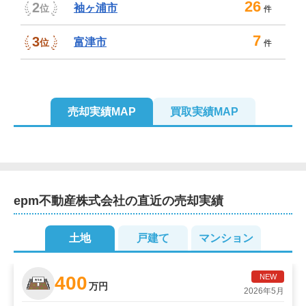
26
2
袖ヶ浦市
位
件
7
3
富津市
位
件
売却実績MAP
買取実績MAP
2
3
2
2
2
2
2
2
epm不動産株式会社
の直近の売却実績
2
2
2
土地
戸建て
マンション
400
NEW
万円
2026年5月