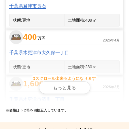
千葉県君津市長石
状態:
更地
土地面積:
489
㎡
400
2
万円
2026年4月
千葉県木更津市大久保一丁目
状態:
更地
土地面積:
230
㎡
スクロール出来るようになります
1,600
万円
2026年3月
もっと見る
千葉県木更津市清川一丁目
※価格は下２桁を四捨五入しています。
状態:
更地
土地面積:
214
㎡