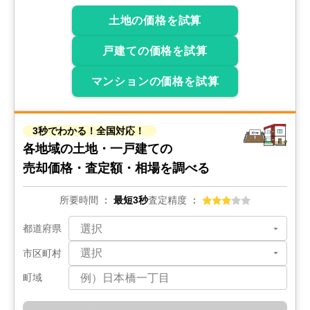
2025年4月
土地の価格を試算
千葉県袖ヶ浦市神納二丁目
戸建ての価格を試算
状態:
その他
土地面積:
182
㎡
マンションの価格を試算
1,000
万円
2025年4月
3秒でわかる！全国対応！
千葉県袖ヶ浦市福王台三丁目
各地域の土地・一戸建ての
売却価格・査定額・相場を調べる
状態:
更地
土地面積:
169
㎡
所要時間
最短3秒
査定精度
800
万円
都道府県
2025年4月
市区町村
千葉県木更津市祇園二丁目
町域
状態:
更地
土地面積:
226
㎡