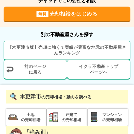
チャットでこの会社と相談
300
売却相談をはじめる
無料
万円
2025年6月
千葉県君津市中島
別の不動産屋さんを探す
状態:
古家あり
土地面積:
411
㎡
【
木更津市
版】
売却に強くて実績が豊富な地元の
不動産屋さ
んランキング
5,000
万円
2025年6月
前のページ
イクラ不動産トップ
に戻る
ページへ
千葉県袖ヶ浦市袖ケ浦駅前二丁目
状態:
更地
土地面積:
450
㎡
木更津市
の売却相場・動向を調べる
200
万円
2025年6月
土地
戸建て
マンション
の売却相場
の売却相場
の売却相場
千葉県袖ヶ浦市横田
「強み別」