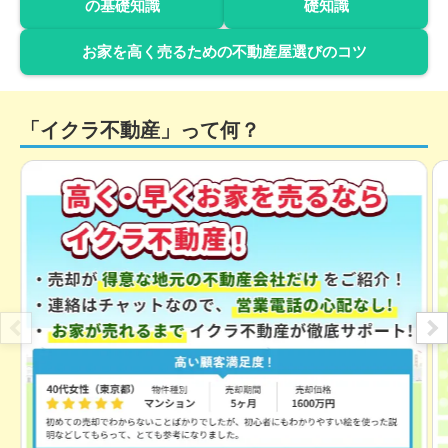
の基礎知識
礎知識
状態:
古家あり
土地面積:
347
㎡
お家を高く売るための不動産屋選びのコツ
300
万円
2024年10月
千葉県袖ヶ浦市川原井
「イクラ不動産」って何？
状態:
古家あり
土地面積:
892
㎡
50
万円
2024年10月
千葉県袖ヶ浦市野里
状態:
更地
土地面積:
226
㎡
600
万円
2024年10月