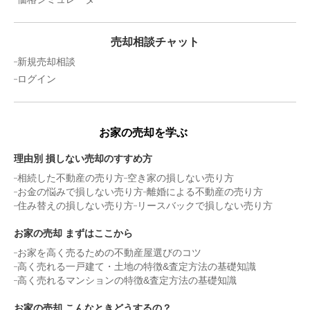
50
万円
2024年7月
売却相談チャット
千葉県袖ヶ浦市久保田
新規売却相談
ログイン
状態:
更地
土地面積:
139
㎡
900
万円
お家の売却を学ぶ
2024年7月
理由別 損しない売却のすすめ方
千葉県富津市田原
相続した不動産の売り方
空き家の損しない売り方
お金の悩みで損しない売り方
離婚による不動産の売り方
状態:
古家あり
土地面積:
2245
㎡
住み替えの損しない売り方
リースバックで損しない売り方
お家の売却 まずはここから
500
万円
2024年4月
お家を高く売るための不動産屋選びのコツ
高く売れる一戸建て・土地の特徴&査定方法の基礎知識
千葉県袖ヶ浦市蔵波
高く売れるマンションの特徴&査定方法の基礎知識
お家の売却 こんなときどうするの？