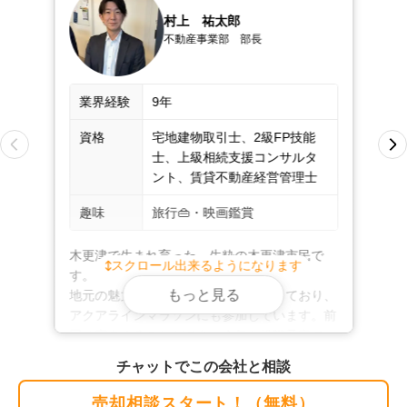
貸物件のご案内まで、ワンストップで対応できる点も弊
村上　祐太郎
不動産事業部　部長
社の強みです。

売主様のお手間やご負担を軽減する売却サポートをお約
業界経験
9年
束いたします。どのようなことでも、まずは弊社までお
気軽にお問い合わせください。
資格
宅地建物取引士、2級FP技能
不動産売却は、epm不動産株式会社にお任せく
士、上級相続支援コンサルタ
ント、賃貸不動産経営管理士
ださい！
趣味
旅行👜・映画鑑賞
弊社では、ファイナンシャルプランナーとも連携してお
ります。相続や離婚による売却、任意売却、住み替え、
木更津で生まれ育った、生粋の木更津市民で
スクロール出来るようになります
空き家や事故物件の売却など、複雑な事情が絡む案件も
す。

安心してご相談ください。資金計画も含めたトータルな
もっと見る
地元の魅力を日々感じながら仕事をしており、
視点で、売主様の状況に合ったご提案をいたします。

アクアラインマラソンにも参加しています。前
回は完走することができ、今年も挑戦予定で
す。

ご相談や査定は無料。もちろん守秘義務も厳守いたしま
チャットでこの会社と相談
不動産のご相談では、お客様のお話を丁寧に伺
す。店舗には個別ブースと駐車場、キッズスペースを完
い、分かりやすいご説明と誠実な対応を心がけ
売却相談スタート！（無料）
備しており、お子様連れでも安心してお越しいただけま