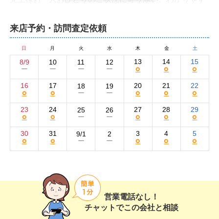
いご説明と親身な対応をいたします。内房エリアの不動
産のことなら、どのようなことでもお気軽にご相談くだ
来店予約・訪問査定依頼
さい。
epm不動産株式会社の集客方法と売却活動の強
日
月
火
水
木
金
土
み
13
14
15
8/9
10
11
12
○
○
○
ー
ー
ー
ー
弊社では、インターネットを主軸とした売却活動を展開
16
17
20
21
22
18
19
○
○
○
○
○
ー
ー
しています。物件情報は自社ホームページと大手不動産
ポータルサイトのSUUMOに掲載して買い手を集客。SN
23
24
27
28
29
25
26
○
○
○
○
○
ー
ー
SのInstagramでも情報を発信し、幅広い購入層へのアプ
ローチを図っています。

30
31
3
4
5
9/1
2
○
○
○
○
○
ー
ー
また、地域の購入希望者に向けた看板の設置も実施。魅
力が伝わる物件紹介文の作成や掲載内容の定期的な見直
し・メンテナンスを欠かさず、独自のネットワークを活
用して購入希望者を積極的に探しています。地域密着型
営業電話なし！
の会社でありながら、都内や神奈川からのお問い合わせ
チャットでこの会社と相談
や成約も数多く実現できているのが弊社ならではの特徴