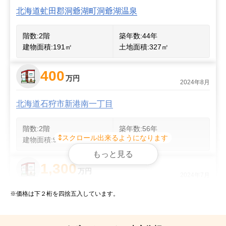
北海道虻田郡洞爺湖町洞爺湖温泉
階数:
2
階
築年数:
44年
建物面積:
191
㎡
土地面積:
327
㎡
400
万円
2024年8月
北海道石狩市新港南一丁目
階数:
2
階
築年数:
56年
スクロール出来るようになります
建物面積:
93
㎡
土地面積:
165
㎡
もっと見る
1,300
万円
2024年7月
※価格は下２桁を四捨五入しています。
北海道札幌市西区宮の沢四条五丁目
階数:
2
階
築年数:
41年