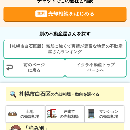
チャットでこの会社と相談
2023年3月
北海道札幌市北区屯田九条十丁目
売却相談をはじめる
無料
階数:
2
階
築年数:
26年
別の不動産屋さんを探す
建物面積:
114
㎡
土地面積:
213
㎡
【
札幌市白石区
版】
売却に強くて実績が豊富な地元の
不動産
500
屋さんランキング
万円
2022年6月
前のページ
イクラ不動産トップ
北海道札幌市白石区菊水元町一条四丁目
に戻る
ページへ
階数:
2
階
築年数:
51年
建物面積:
90
㎡
土地面積:
107
㎡
札幌市白石区
の売却相場・動向を調べる
土地
戸建て
マンション
の売却相場
の売却相場
の売却相場
「強み別」