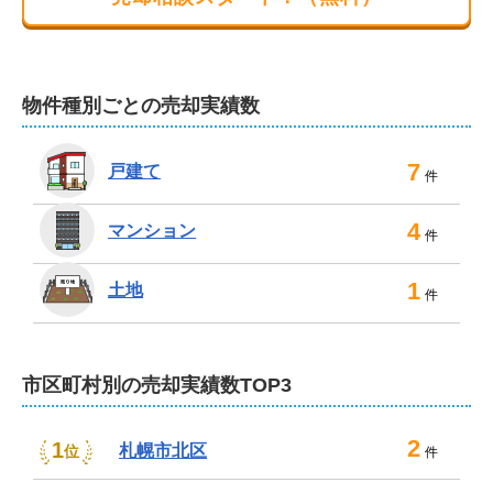
迅速かつ誠意ある対応で、売却後も長くお付き合いいた
だける関係性を築いてまいります。弊社に出会えてよか
ったと感じていただけるよう精一杯サポートいたします
物件種別ごとの売却実績数
ので、不動産売却のことなら弊社にお任せください。
7
戸建て
件
4
マンション
件
1
土地
件
市区町村別の売却実績数TOP3
2
1
札幌市北区
位
件