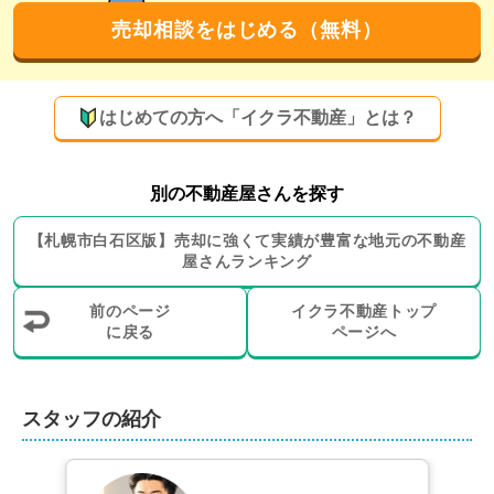
な対応を続けてきた証だと自負しております。売主様の
売却相談をはじめる（無料）
ご希望に沿った売却活動を展開いたしますので、どのよ
うなことでもお気軽にお申し付けください。
買取やリースバックに対応！充実したサービス
はじめての方へ「イクラ不動産」とは？
で売却の負担を軽減します
弊社では、仲介だけでなく買取やリースバックもお選び
別の不動産屋さんを探す
いただけます。早急に現金化されたい方や、売却後も同
【
札幌市白石区
版】
売却に強くて実績が豊富な地元の
不動産
じ物件に住み続けたい方も安心してご相談ください。ま
屋さんランキング
た、投資物件や一棟ビル・マンションなどもお取り扱い
しております。

前のページ
イクラ不動産トップ
に戻る
ページへ
古い物件のリフォームや更地にするための解体工事、引
越し業者や不用品処分業者のご紹介、購入希望者へ物件
の魅力を伝えるホームステージングにも対応可能。さら
スタッフの紹介
に、賃貸仲介も行っておりますので、ご売却後のお住ま
いとして賃貸物件のご案内までお受けいたします。
