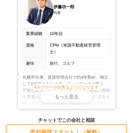
過去には、他社で半年以上売れず担当者の対応に不満を
伊藤功一郎
代表
抱えていた売主様を知人のご紹介でお受けし、問題点を
率直にお伝えしたうえで売主様のお考えを踏まえ、3か
月で成約に至った事例もございます。
業界経験
10年目
不動産売却は、合同会社REAL HEALにお任せく
ださい！
資格
CPM（米国不動産経営管理
士）
弊社は、弁護士や司法書士、土地家屋調査士とも連携し
趣味
旅行、ゴルフ
ております。相続による資産整理や任意売却、住み替
え、空き家の売却など、複雑な事情を含む案件もご相談
札幌市出身。賃貸管理会社で約4年勤め、独立
ください。専門家と力を合わせて売却成功に向け尽力い
して6年目となります。フットワークは軽く、
スクロール出来るようになります
たします。

可能な限りスピーディーな対応、お客様の意向
もっと見る
を尊重の上、リスクはしっかりと率直に意見を
ご相談や査定は無料。もちろん秘密厳守です。店舗には
述べさせていただきます。信頼していただける
駐車場を完備しておりますので、お車でもお越しいただ
けます。駅までのご送迎も可能。ご来店がむずかしい場
チャットでこの会社と相談
合は、出張やオンライン相談もお受けいたします。

売却相談スタート！（無料）