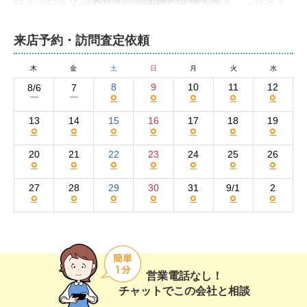
ることを大切にしております。時間や曜日に関係なくス
ピーディーなレスポンスを心がけておりますので、不動
来店予約・訪問査定依頼
産のことなら何でもお気軽にお尋ねください。
合同会社REAL HEALの集客方法と売却活動の強
木
金
土
日
月
火
水
み
8
9
10
11
12
8/6
7
○
○
○
○
○
ー
ー
弊社では、インターネットを主軸とした売却活動を展開
13
14
15
16
17
18
19
○
○
○
○
○
○
○
しています。物件情報は自社ホームページと大手不動産
ポータルサイトのat homeに掲載するとともに、SNSのIn
20
21
22
23
24
25
26
○
○
○
○
○
○
○
stagramやFacebookでも積極的に情報を発信していま
す。

27
28
29
30
31
9/1
2
○
○
○
○
○
○
○
また、提携業者と連携して売却情報を広く公開すること
で、早期に購入希望者を見つけられる体制を整えていま
す。

営業電話なし！
さらに、これまでお取引のあった方やお付き合いのある
チャットでこの会社と相談
方からのお客様のご紹介が多い点も、地域に根ざし親身