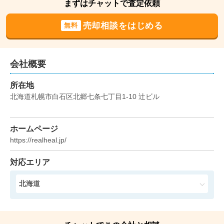
まずはチャットで査定依頼
建物面積:
147
㎡
土地面積:
189
㎡
売却相談をはじめる
無料
1,200
万円
2024年7月
北海道札幌市南区南三十五条西十丁目
会社概要
所在地
階数:
2
階
築年数:
21年
北海道札幌市白石区北郷七条七丁目1-10 辻ビル
建物面積:
101
㎡
土地面積:
132
㎡
2,400
ホームページ
万円
2023年11月
https://realheal.jp/
北海道札幌市西区西野十一条九丁目
対応エリア
階数:
2
階
築年数:
34年
北海道
建物面積:
133
㎡
土地面積:
224
㎡
2,700
万円