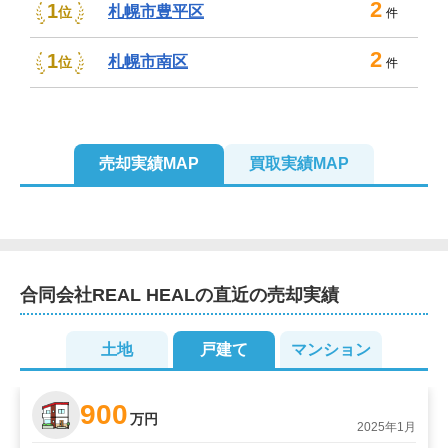
2
1
札幌市豊平区
位
件
2
1
札幌市南区
位
件
売却実績MAP
買取実績MAP
合同会社REAL HEAL
の直近の売却実績
土地
戸建て
マンション
900
万円
2025年1月