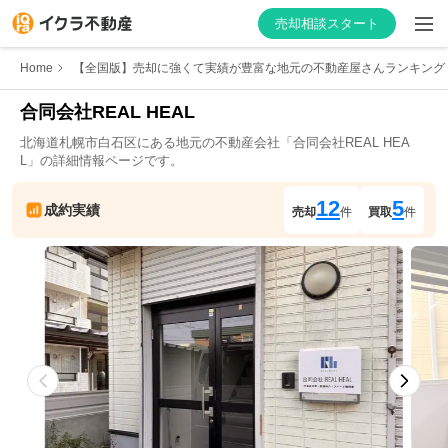
売却相談スタート
Home
【全国版】売却に強くて実績が豊富な地元の不動産屋さんランキング
合同会社REAL HEAL
北海道
札幌市白石区
にある地元の不動産会社「
合同会社REAL HEA
はじめての方へ
L
」の詳細情報ページです。
不動産会社を探す
12
5
成約実績
売却
件
買取
件
物件の価格を知る
お家の売却を学ぶ
不動産会社向け情報