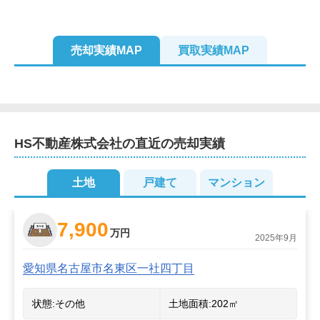
売却実績MAP
買取実績MAP
2
2
2
HS不動産株式会社
の直近の売却実績
3
2
2
4
土地
戸建て
マンション
4
7,900
万円
2025年9月
愛知県名古屋市名東区一社四丁目
状態:
その他
土地面積:
202
㎡