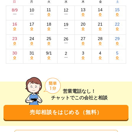
日
月
火
水
木
金
土
単に紹介させていただきます。

11
13
14
15
8/9
10
12
私は、社会人になってから建築会社、大手不動産会社や
○
○
○
○
ー
ー
ー
地元の不動産会社の経験を経て、

16
17
18
20
21
22
19
現在、愛知県尾張旭市にて少数精鋭で不動産売買専門店
○
○
○
○
○
○
ー
として活動させていただいております。

23
24
25
27
28
29
26
まだまだ小さな会社ではございますが、基本的にはご売
○
○
○
○
○
○
ー
却のお客様の担当は、私が対応させていただいておりま
30
31
9/1
3
4
5
2
す。

○
○
○
○
○
○
ー
対応させていただいたお客様から、単なる不動産会社の
「営業マン」と「お客様」という関係ではなく、

お客様の知り合い。ご友人！とまでは言い過ぎかもしれ
ませんが、近い存在でありたいと願っております。

営業電話なし！
細かな所まで誠意ある対応をさせていただきたいと日々
チャットでこの会社と相談
活動しております。

売却相談をはじめる（無料）
建設会社や大手不動産会社や地元の不動産会社を勤務し
て気付いた事は、会社の規模ではなく、

一人の担当者としてお客様と繋がるご縁が一番大切だと