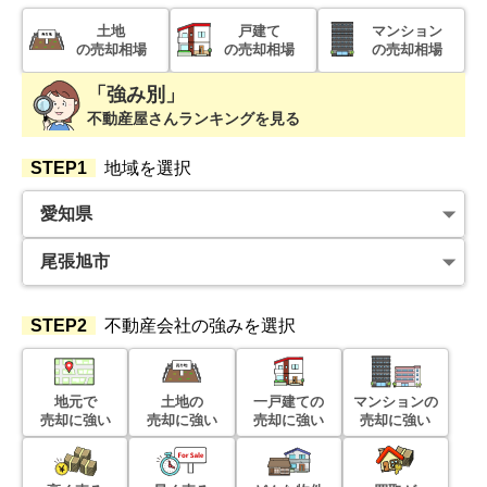
600
土地
戸建て
マンション
万円
2023年11月
の売却相場
の売却相場
の売却相場
愛知県長久手市岩作三ケ峯
「強み別」
不動産屋さんランキングを見る
状態:
更地
土地面積:
3437
㎡
STEP1
地域を選択
2,000
万円
2023年8月
愛知県春日井市出川町七丁目
状態:
更地
土地面積:
129
㎡
STEP2
不動産会社の強みを選択
1,400
万円
2023年7月
地元で
土地の
一戸建ての
マンションの
売却に強い
売却に強い
売却に強い
売却に強い
愛知県あま市西今宿