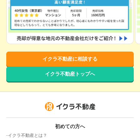
2,100
万円
2022年3月
愛知県名古屋市守山区大字上志段味
状態:
更地
土地面積:
187
㎡
イクラ不動産に相談する
1,800
万円
2022年3月
イクラ不動産トップへ
愛知県尾張旭市北山町北山
状態:
更地
土地面積:
207
㎡
2,500
万円
2022年2月
初めての方へ
愛知県北名古屋市熊之庄
イクラ不動産とは？