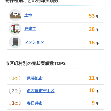
物件種別ごとの売却実績数
53
土地
件
28
戸建て
件
15
マンション
件
市区町村別の売却実績数TOP3
11
1
尾張旭市
位
件
10
2
名古屋市守山区
位
件
9
3
春日井市
位
件