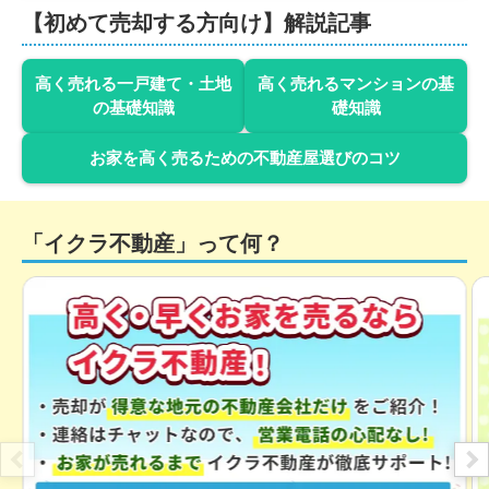
1,900
【初めて売却する方向け】解説記事
万円
2022年8月
愛知県尾張旭市柏井町弥栄
高く売れる一戸建て・土地
高く売れるマンションの基
の基礎知識
礎知識
状態:
更地
土地面積:
149
㎡
お家を高く売るための不動産屋選びのコツ
4,400
万円
2022年7月
「イクラ不動産」って何？
愛知県長久手市井堀
状態:
古家あり
土地面積:
231
㎡
400
万円
2022年5月
岐阜県多治見市滝呂町十二丁目
状態:
更地
土地面積:
191
㎡