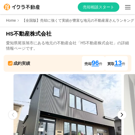
売却相談スタート
Home
【全国版】売却に強くて実績が豊富な地元の不動産屋さんランキング
HS不動産株式会社
愛知県
尾張旭市
にある地元の不動産会社「
HS不動産株式会社
」の詳細
はじめての方へ
情報ページです。
不動産会社を探す
96
13
成約実績
売却
件
買取
件
物件の価格を知る
お家の売却を学ぶ
不動産会社向け情報