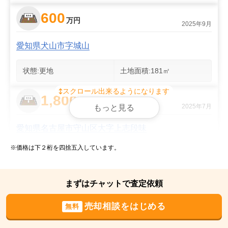
600
万円
2025年9月
愛知県犬山市字城山
状態:
更地
土地面積:
181
㎡
スクロール出来るようになります
1,800
万円
2025年7月
もっと見る
愛知県名古屋市守山区大字上志段味
※価格は下２桁を四捨五入しています。
状態:
更地
土地面積:
247
㎡
700
まずはチャットで査定依頼
万円
2025年6月
売却相談をはじめる
無料
岐阜県多治見市坂上町八丁目