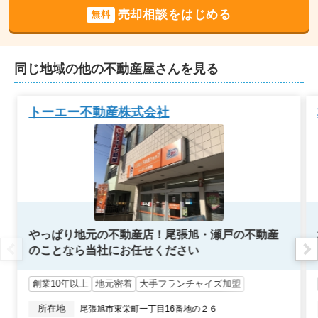
愛知県尾張旭市東大道町曽我廻間
売却相談をはじめる
無料
状態:
更地
土地面積:
230
㎡
同じ地域の他の不動産屋さんを見る
1,900
万円
2025年1月
トーエー不動産株式会社
愛知県小牧市藤島町居屋敷
状態:
更地
土地面積:
156
㎡
900
万円
2024年10月
愛知県海部郡大治町大字堀之内
やっぱり地元の不動産店！尾張旭・瀬戸の不動産
のことなら当社にお任せください
状態:
更地
土地面積:
200
㎡
創業10年以上
地元密着
大手フランチャイズ加盟
1,400
所在地
尾張旭市東栄町一丁目16番地の２６
万円
2024年4月