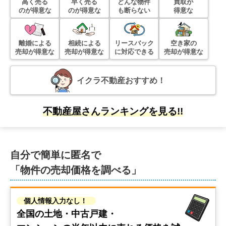
高く売る
早く売る
どんな物件
買取が
状態:
更地
土地面積:
153
㎡
のが得意な
のが得意な
も断らない
得意な
1,400
万円
2023年7月
離婚による
相続による
リースバック
空き家の
売却が得意な
売却が得意な
に対応できる
売却が得意な
愛知県あま市西今宿
イクラ不動産おすすめ！
状態:
更地
土地面積:
187
㎡
2,000
不動産屋さんランキングを見る!!
万円
2023年5月
愛知県長久手市岩作三ケ峯
自分で簡単に匿名で
状態:
その他
土地面積:
385
㎡
「物件の売却価格を調べる」
1,900
万円
個人情報入力なし！
2023年5月
全国の土地・中古戸建・
愛知県長久手市岩作三ケ峯