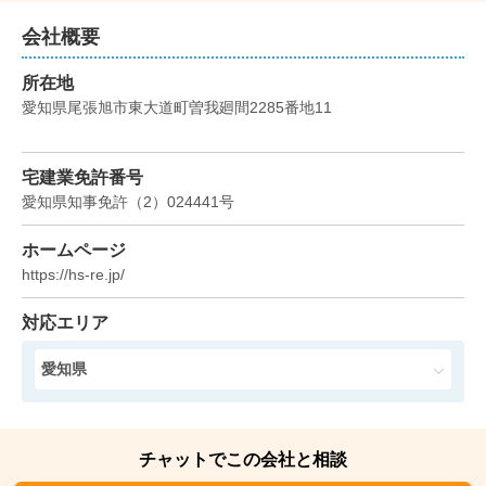
状態:
更地
土地面積:
166
㎡
会社概要
400
所在地
万円
2025年3月
愛知県尾張旭市東大道町曽我廻間2285番地11
岐阜県恵那市大井町
宅建業免許番号
状態:
更地
土地面積:
227
㎡
愛知県知事免許
（
2
）
024441
号
3,000
ホームページ
万円
2025年2月
https://hs-re.jp/
愛知県尾張旭市井田町二丁目
対応エリア
状態:
更地
土地面積:
203
㎡
愛知県
2,500
万円
2025年1月
チャットでこの会社と相談