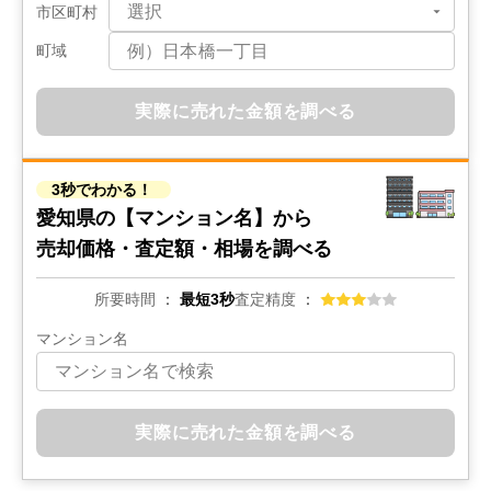
市区町村
岐阜県各務原市蘇原瑞穂町一丁目
町域
状態:
古家あり
土地面積:
228
㎡
実際に売れた金額を調べる
1,800
万円
2022年12月
3秒でわかる！
愛知県豊明市栄町
愛知県の
【マンション名】から
売却価格・査定額・相場を調べる
状態:
更地
土地面積:
190
㎡
所要時間
最短3秒
査定精度
1,900
万円
マンション名
2022年9月
愛知県尾張旭市東印場町二反田
実際に売れた金額を調べる
状態:
更地
土地面積:
144
㎡