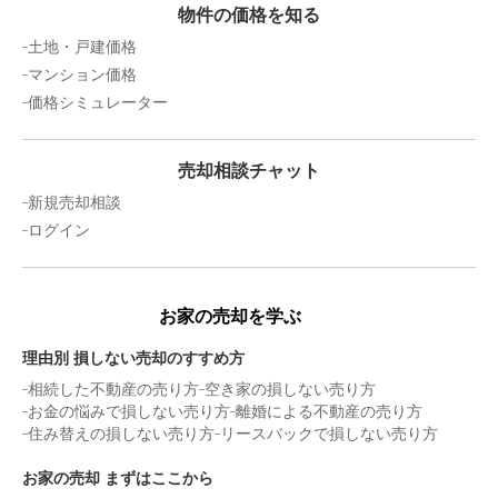
物件の価格を知る
愛知県名古屋市守山区大字中志段味
土地・戸建価格
マンション価格
状態:
古家あり
土地面積:
264
㎡
価格シミュレーター
1,300
万円
2021年12月
売却相談チャット
新規売却相談
愛知県名古屋市守山区大字中志段味
ログイン
状態:
古家あり
土地面積:
165
㎡
1,700
お家の売却を学ぶ
万円
2021年12月
理由別 損しない売却のすすめ方
愛知県名古屋市守山区大森八龍二丁目
相続した不動産の売り方
空き家の損しない売り方
お金の悩みで損しない売り方
離婚による不動産の売り方
住み替えの損しない売り方
リースバックで損しない売り方
状態:
古家あり
土地面積:
152
㎡
お家の売却 まずはここから