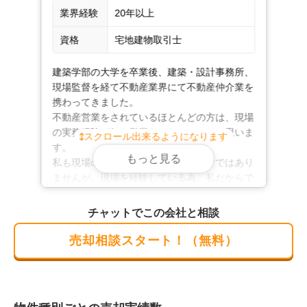
お客様の多くの方は、最初は不動産の価値がどれくらい
業界経験
20年以上
なのか、価格がどれくらいで売れるのかを気にされてお
資格
宅地建物取引士
ります。

不動産売却は、金額は大変重要で、大切な事ではござい
建築学部の大学を卒業後、建築・設計事務所、
ますが、売却の仕組みや流れ、

現場監督を経て不動産業界にて不動産仲介業を
今後、気を付けなければならない、様々な事を短期間に
携わってきました。

学び、決断をする必要があります。

不動産営業をされているほとんどの方は、現場
お時間は頂戴してしまいますが、不動産売却に関わる
の実務経験が無く営業をされているかと思いま
スクロール出来るようになります
事、できるだけ多くの事をお客様へお伝え・共有し査定
す。

もっと見る
から販売開始まで打合せを重ねて対応させていただきま
私も現場の実務経験が豊富というわけではあり
ませんが、現場を経験している為、私だからで
す。

きるご提案やアドバイスがあります。

私が担当で良かった！と言っていただける信頼
チャットでこの会社と相談
大切な不動産のご売却を始める所から、お引渡しまで、
関係やサービスを提供させていただきます。
そしてその後の新しい生活の中でも日々お力添えができ
売却相談スタート！（無料）
る関係を築いておりますので、

ぜひ一度お声かけいただけましたら幸いです。
建築、不動産業界　経験20年以上！私だからで
きるご提案やアドバイスがあります。