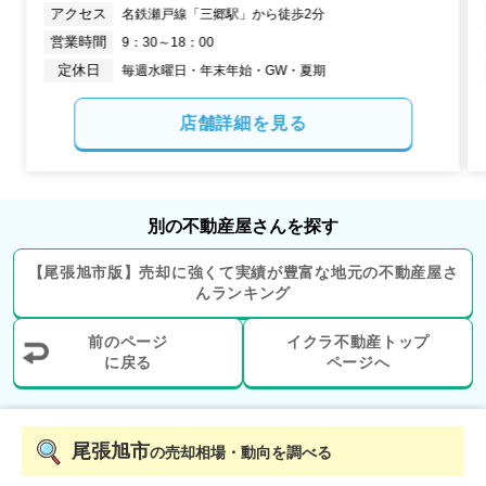
アクセス
名鉄瀬戸線「三郷駅」から徒歩2分
営業時間
9：30～18：00
愛知県あま市西今宿
定休日
毎週水曜日・年末年始・GW・夏期
状態:
更地
土地面積:
156
㎡
店舗詳細を見る
300
万円
2024年4月
愛知県瀬戸市幡中町
別の不動産屋さんを探す
【
尾張旭市
版】
売却に強くて実績が豊富な地元の
不動産屋さ
状態:
更地
土地面積:
522
㎡
んランキング
200
前のページ
イクラ不動産トップ
万円
2023年11月
に戻る
ページへ
愛知県長久手市岩作三ケ峯
尾張旭市
状態:
更地
土地面積:
991
㎡
の売却相場・動向を調べる