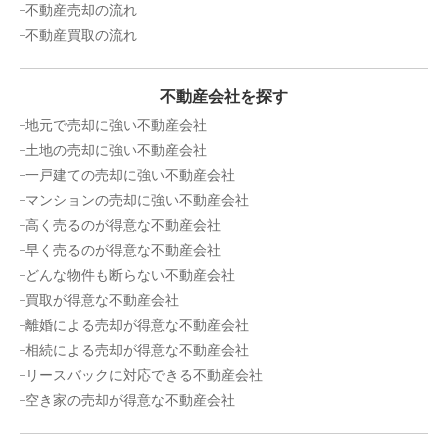
不動産売却の流れ
状態:
更地
土地面積:
300
㎡
不動産買取の流れ
1,100
万円
不動産会社を探す
2022年2月
地元で売却に強い不動産会社
愛知県瀬戸市水無瀬町
土地の売却に強い不動産会社
一戸建ての売却に強い不動産会社
状態:
古家あり
土地面積:
157
㎡
マンションの売却に強い不動産会社
高く売るのが得意な不動産会社
1,700
早く売るのが得意な不動産会社
万円
2022年1月
どんな物件も断らない不動産会社
買取が得意な不動産会社
愛知県丹羽郡大口町下小口二丁目
離婚による売却が得意な不動産会社
相続による売却が得意な不動産会社
状態:
更地
土地面積:
273
㎡
リースバックに対応できる不動産会社
空き家の売却が得意な不動産会社
800
万円
2021年12月