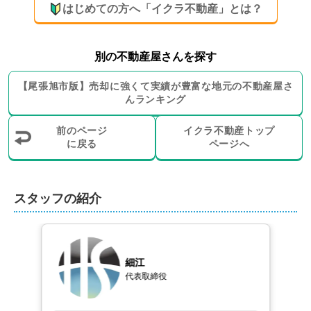
はじめての方へ「イクラ不動産」とは？
感じております。

「私だからお願いしていただけた実績が多々ありま
す！」

別の不動産屋さんを探す
「私だからお願いしていただけなかった経験も勿論あり
ます！」

【
尾張旭市
版】
売却に強くて実績が豊富な地元の
不動産屋さ
だからこそ！人と人の繋がりを大切に、皆様の大切な不
んランキング
動産をどこの誰よりも誠意を持って対応させていただき
たい！この思いを感じていただけたらと思っておりま
前のページ
イクラ不動産トップ
に戻る
ページへ
す。
お客様にとって一番良い形で不動産のご売却が
出来る様、対応させていただきます。
スタッフの紹介
不動産をご売却する理由は、皆様それぞれです。

多くのお客様は不動産売却の経験が無い方がほとんどか
と思います。

細江
私どもは、大切なお客様の不動産を確実にご売却が出来
代表取締役
る様、不動産のプロとして確認から計画までをしっかり
と対応させていただきます。
