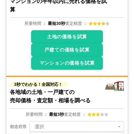
マンションの
半年以内に売れる価格を試
算
状態:
その他
土地面積:
369
㎡
所要時間
最短30秒
査定精度
1,200
万円
2023年5月
土地の価格を試算
愛知県瀬戸市若宮町三丁目
戸建ての価格を試算
状態:
古家あり
土地面積:
132
㎡
マンションの価格を試算
1,200
万円
2023年4月
3秒でわかる！全国対応！
各地域の土地・一戸建ての
愛知県あま市西今宿
売却価格・査定額・相場を調べる
状態:
更地
土地面積:
295
㎡
所要時間
最短3秒
査定精度
1,200
都道府県
万円
2022年12月