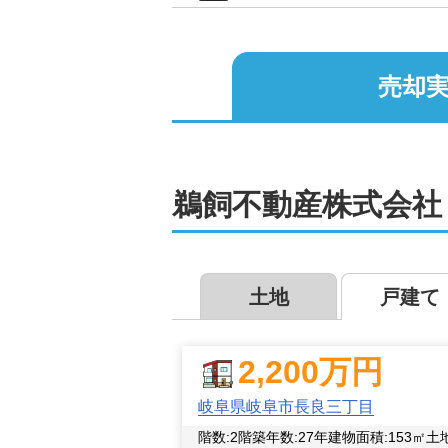
売却実
鵜飼不動産株式会社
土地
戸建て
2,200
万円
岐阜県岐阜市長良三丁目
階数:
2
階
築年数:
27年
建物面積:
153
㎡
土