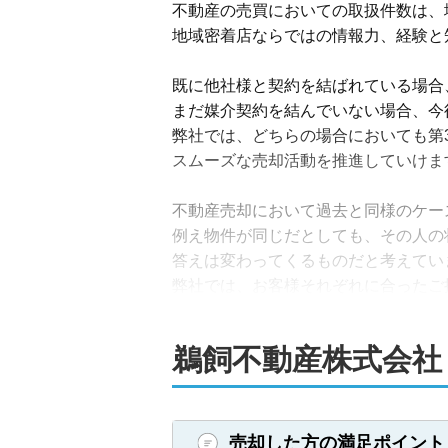
不動産の売買においての取扱件数は、
地域密着店ならではの情報力、経験と
既に他社様と契約を結ばれている場合
まだ媒介契約を結んでいない場合、今
弊社では、どちらの場合においても第3
スムーズな売却活動を推進していけます
不動産売却において過去と同様のケー
例え物件が同じだとしても、その人の
答えは変わってくるものだと考えていま
弊社では、お客様それぞれに合ったご
弊社では具体的なお話でなくても、

鵜飼不動産株式会社
●「まだ売るかどうか悩んでいる。どう
●「最終的に媒介は依頼できないかも
●「法律上のお話をプロの見地から聞い
などのご相談でも気軽にお話いただけ
売却した方の満足ポイント