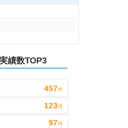
実績数TOP3
457
件
123
件
97
件