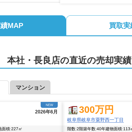
績MAP
買取実
2
　本社・長良店
の直近の売却実績
4
5
7
4
2
2
4
3
2
2
2
2
4
2
10
3
3
2
2
6
2
2
3
5
2
2
2
7
4
2
3
2
2
4
2
4
2
3
2
5
3
2
8
4
2
2
2
2
2
2
2
3
2
3
3
2
2
12
3
2
5
2
4
2
3
3
2
2
8
2
2
2
3
2
2
2
3
2
2
2
3
2
3
3
13
4
2
3
2
2
10
6
2
2
3
3
3
3
2
3
2
3
3
3
7
2
マンション
6
2
2
2
4
5
3
9
2
2
3
2
2
2
3
8
3
3
2
2
3
7
4
3
2
5
2
2
2
2
7
9
2
4
2
8
3
2
7
3
5
4
4
2
3
NEW
2
16
9
7
300
万円
7
2
2
2
2026年6月
3
2
2
2
2
2
2
2
岐阜県岐阜市粟野西一丁目
地面積:
227
㎡
階数:
2
階
築年数:
40年
建物面積:
113