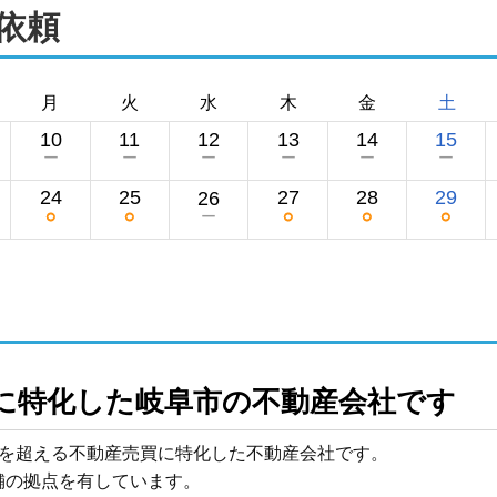
依頼
月
火
水
木
金
土
10
11
12
13
14
15
ー
ー
ー
ー
ー
ー
24
25
27
28
29
26
○
○
○
○
○
ー
買に特化した岐阜市の不動産会社です
を超える不動産売買に特化した不動産会社です。

の拠点を有しています。
