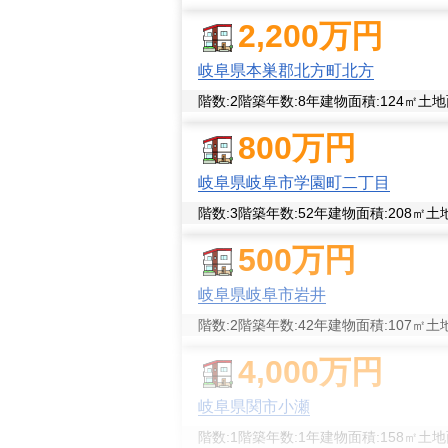
2,200
万円
岐阜県本巣郡北方町北方
階数:
2
階
築年数:
8年
建物面積:
124
㎡
土地
800
万円
岐阜県岐阜市学園町二丁目
階数:
3
階
築年数:
52年
建物面積:
208
㎡
土
500
万円
岐阜県岐阜市岩井
階数:
2
階
築年数:
42年
建物面積:
107
㎡
土
4,000
万円
岐阜県関市小瀬
階数:
1
階
築年数:
1年
建物面積:
158
㎡
土地