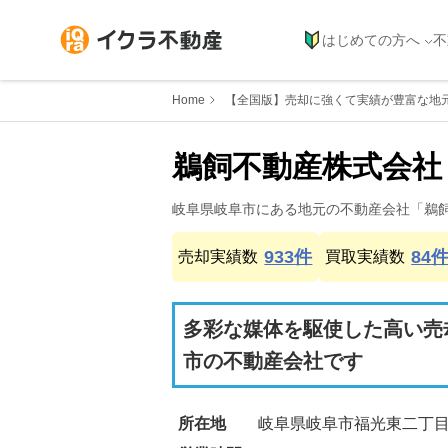
はじめての方へ
不
Home
【全国版】売却に強くて実績が豊富な地
鵜飼不動産株式会社
岐阜県
岐阜市
にある地元の不動産会社「
鵜
933
件
84
売却実績数
買取実績数
多彩な媒体を駆使した高い売
市の不動産会社です
所在地
岐阜県岐阜市福光東二丁目8