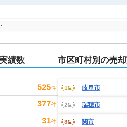
い
実績数
市区町村別の売却
525
岐阜市
1
件
位
377
瑞穂市
2
件
位
31
関市
3
件
位