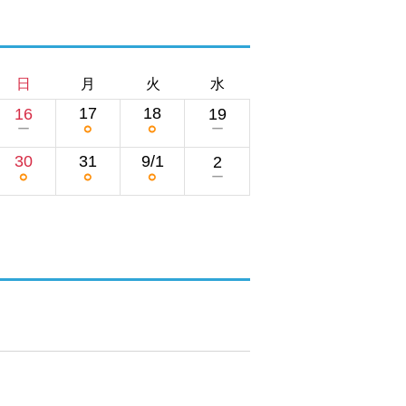
日
月
火
水
17
18
16
19
○
○
ー
ー
30
31
9/1
2
○
○
○
ー