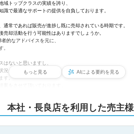
地域トップクラスの実績を誇り、

知識で最適なサポートの提供を自負しております。

、通常であれば販売が進捗し既に売却されている時期です。

後売却活動を行う可能性はありますでしょうか。

者的なアドバイスを元に、

。

スはないと思いますし、

状況や周囲の市場によって

もっと見る
AIによる要約を見る
す。

提案をさせて頂いております。

　本社・長良店
を利用した売主様
したら良いのだろう」

しれないけれど『相談』はしたい」

てみたい」

ればと思います。