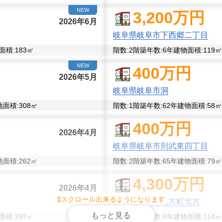
NEW
3,200
万円
2026年6月
岐阜県岐阜市下西郷二丁目
面積:
183
㎡
階数:
2
階
築年数:
6年
建物面積:
119
㎡
NEW
400
万円
2026年5月
岐阜県岐阜市洞
地面積:
308
㎡
階数:
1
階
築年数:
62年
建物面積:
58
㎡
400
万円
2026年4月
岐阜県岐阜市則武東四丁目
地面積:
262
㎡
階数:
2
階
築年数:
65年
建物面積:
79
㎡
4,300
万円
2026年4月
スクロール出来るようになります
岐阜県本巣郡北方町北方
もっと見る
面積:
297
㎡
階数:
2
階
築年数:
6年
建物面積:
114
㎡