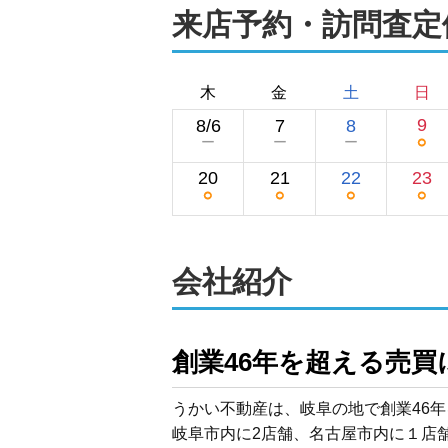
来店予約・訪問査定
木
金
土
日
9
8/6
7
8
○
ー
ー
ー
20
21
22
23
○
○
○
○
会社紹介
創業46年を超える売
うかい不動産は、岐阜の地で創業46年
岐阜市内に2店舗、名古屋市内に１店舗