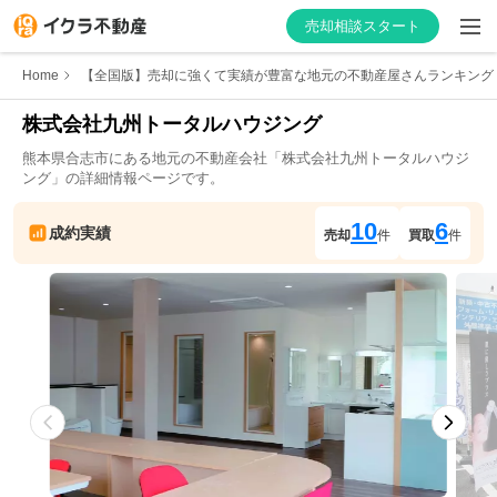
売却相談スタート
Home
【全国版】売却に強くて実績が豊富な地元の不動産屋さんランキング
株式会社九州トータルハウジング
熊本県
合志市
にある地元の不動産会社「
株式会社九州トータルハウジ
はじめての方へ
ング
」の詳細情報ページです。
不動産会社を探す
10
6
成約実績
売却
件
買取
件
物件の価格を知る
お家の売却を学ぶ
不動産会社向け情報