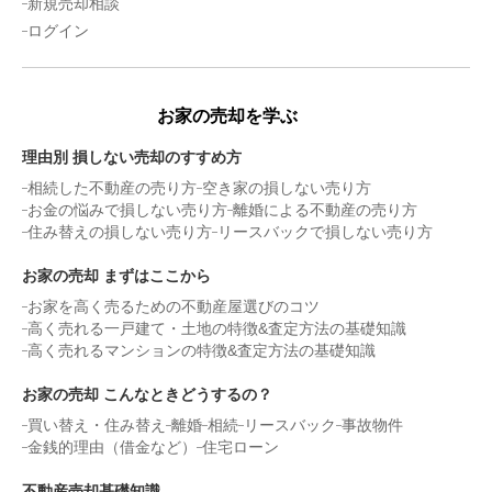
新規売却相談
ログイン
お家の売却を学ぶ
理由別 損しない売却のすすめ方
相続した不動産の売り方
空き家の損しない売り方
お金の悩みで損しない売り方
離婚による不動産の売り方
住み替えの損しない売り方
リースバックで損しない売り方
お家の売却 まずはここから
お家を高く売るための不動産屋選びのコツ
高く売れる一戸建て・土地の特徴&査定方法の基礎知識
高く売れるマンションの特徴&査定方法の基礎知識
お家の売却 こんなときどうするの？
買い替え・住み替え
離婚
相続
リースバック
事故物件
金銭的理由（借金など）
住宅ローン
不動産売却基礎知識