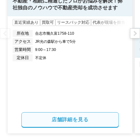
不動産・相続に精通したプロがお悩みを解決！弊
社独自のノウハウで不動産売却を成功させます
直近実績あり
買取可
リースバック対応
代表が現場を担当
地元
所在地
合志市幾久富1758-110
アクセス
JR光の森駅から車で5分
営業時間
9:00～17:30
定休日
不定休
店舗詳細を見る