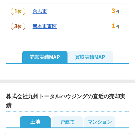
3
1
合志市
位
件
1
3
熊本市東区
位
件
売却実績MAP
買取実績MAP
株式会社九州トータルハウジング
の直近の売却実
績
土地
戸建て
マンション