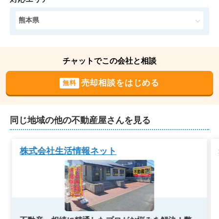
状態:
その他
土地面積:
182
㎡
熊本県
チャットでこの会社と相談
売却相談をはじめる
無料
同じ地域の他の不動産屋さんを見る
株式会社生活情報ネット