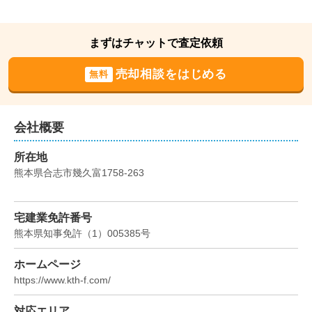
状態:
更地
土地面積:
330
㎡
1,900
まずはチャットで査定依頼
万円
2020年9月
売却相談をはじめる
無料
熊本県熊本市北区龍田五丁目
状態:
更地
土地面積:
298
㎡
会社概要
2,700
所在地
万円
2020年8月
熊本県合志市幾久富1758-263
熊本県熊本市北区津浦町
宅建業免許番号
状態:
その他
土地面積:
663
㎡
熊本県知事免許
（
1
）
005385
号
700
ホームページ
万円
2019年9月
https://www.kth-f.com/
熊本県熊本市西区島崎三丁目
対応エリア