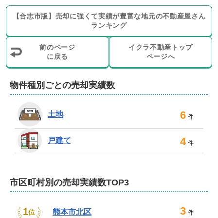
【
合志市
版】
売却に強くて実績が豊富な地元の
不動産屋さん
ランキング
前のページ
イクラ不動産トップ
に戻る
ページへ
物件種別ごとの売却実績数
6
土地
件
4
戸建て
件
市区町村別の売却実績数TOP3
3
1
熊本市北区
位
件