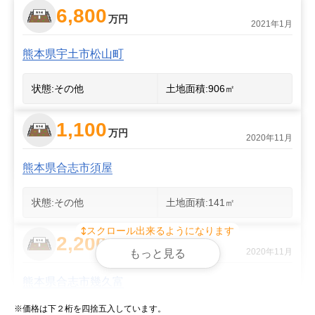
6,800
万円
2021年1月
熊本県宇土市松山町
状態:
その他
土地面積:
906
㎡
1,100
万円
2020年11月
熊本県合志市須屋
状態:
その他
土地面積:
141
㎡
スクロール出来るようになります
2,200
万円
2020年11月
もっと見る
熊本県合志市幾久富
※価格は下２桁を四捨五入しています。