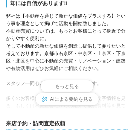
却には自信があります!!
弊社は【不動産を通じて新たな価値をプラスする】とい
う事を理念として掲げて活動を開始致しました。

不動産売買については、もっとお客様にとって身近で分
かりやすく便利に。

そして不動産の新たな価値を創造し提供して参りたいと
考えております。京都市右京区・中京区・上京区・下京
区・北区を中心に不動産の売買・リノベーション・建築
や有効活用はぜひお気軽にご相談ください。

スタッフ一同心よりお待ち致しております。

もっと見る
多くのお客様は、ネットの間取り・写真・文字情報を見
AIによる要約を見る
る、もしくは不動産会社からの紹介で販売資料等を見て
内覧をするか否かをお決めになります。

その中、多くの不動産会社の販売資料は法令で定められ
来店予約・訪問査定依頼
た文字情報と、特に工夫が無いデザインの資料を作成し