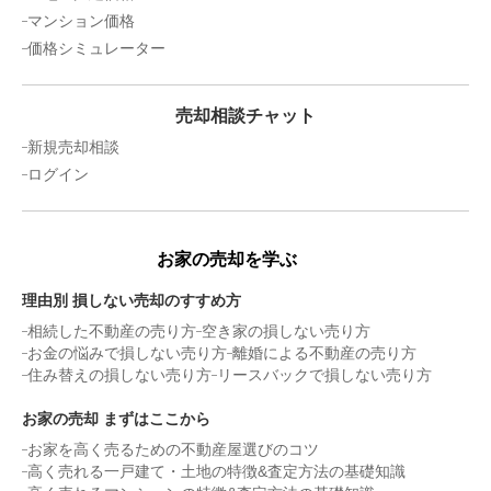
1,400
万円
2025年8月
マンション価格
価格シミュレーター
京都府京都市北区大宮玄琢北東町
売却相談チャット
階数:
2
階
築年数:
46年
建物面積:
90
㎡
土地面積:
105
㎡
新規売却相談
ログイン
3,400
万円
2025年8月
お家の売却を学ぶ
京都府京都市中京区姉西町
理由別 損しない売却のすすめ方
階数:
2
階
築年数:
94年
相続した不動産の売り方
空き家の損しない売り方
建物面積:
75
㎡
土地面積:
60
㎡
お金の悩みで損しない売り方
離婚による不動産の売り方
住み替えの損しない売り方
リースバックで損しない売り方
3,800
万円
お家の売却 まずはここから
2025年6月
お家を高く売るための不動産屋選びのコツ
京都府京都市上京区西出水町
高く売れる一戸建て・土地の特徴&査定方法の基礎知識