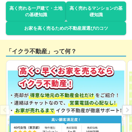
高く売れる一戸建て・土地
高く売れるマンションの基
の基礎知識
礎知識
3,700
万円
2025年12月
お家を高く売るための不動産屋選びのコツ
京都府京都市左京区岩倉長谷町
階数:
2
階
築年数:
16年
「イクラ不動産」って何？
建物面積:
112
㎡
土地面積:
237
㎡
2,300
万円
2025年11月
京都府京都市北区西賀茂鹿ノ下町
階数:
2
階
築年数:
52年
建物面積:
70
㎡
土地面積:
93
㎡
2,000
万円
2025年11月