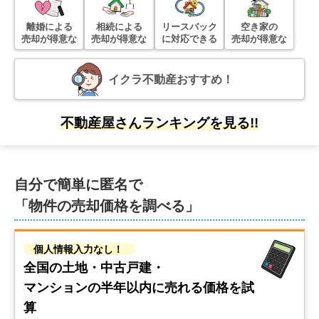
階数:
3
階
築年数:
41年
離婚による
相続による
リースバック
空き家の
売却が得意な
売却が得意な
に対応できる
売却が得意な
建物面積:
207
㎡
土地面積:
169
㎡
6,200
イクラ不動産おすすめ！
万円
2026年3月
京都府京都市上京区下木下町
不動産屋さんランキングを見る!!
階数:
1
階
築年数:
126年
建物面積:
86
㎡
土地面積:
124
㎡
自分で簡単に匿名で
「物件の売却価格を調べる」
3,000
万円
2026年3月
個人情報入力なし！
京都府京都市右京区太秦藤ケ森町
全国の土地・中古戸建・
階数:
2
階
築年数:
17年
マンションの
半年以内に売れる価格を試
建物面積:
82
㎡
土地面積:
76
㎡
算