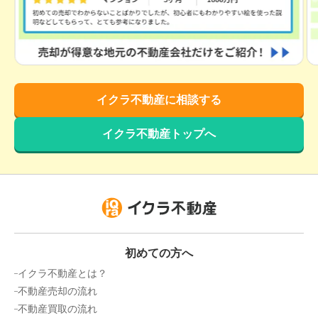
京都府京都市右京区嵯峨天龍寺椎野町
階数:
3
階
築年数:
26年
建物面積:
79
㎡
土地面積:
39
㎡
イクラ不動産に相談する
2,600
万円
2025年11月
イクラ不動産トップへ
京都府京都市右京区花園木辻南町
階数:
3
階
築年数:
17年
建物面積:
83
㎡
土地面積:
52
㎡
1,300
万円
初めての方へ
2025年10月
イクラ不動産とは？
京都府京都市北区紫野大徳寺町
不動産売却の流れ
不動産買取の流れ