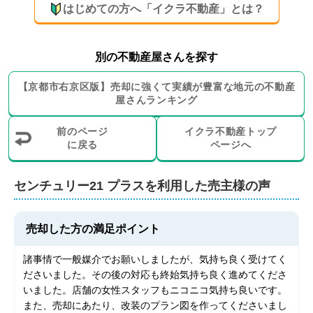
者）5年を務めた実績のあるスタッフや、大手ハウスメ
はじめての方へ「イクラ不動産」とは？
ーカー勤務・ホテルフロント経験者・建築業界経験者等
の様々な経験をしたスタッフがおります。

別の不動産屋さんを探す
多くの経験があるからこそ出来る、創造力と行動力を活
かして、お客様の不動産売却を全力でお手伝い致しま
【
京都市右京区
版】
売却に強くて実績が豊富な地元の
不動産
す。

屋さんランキング
弊社では、ポータルサイトと呼ばれるSUUMO・LIFULL 
前のページ
イクラ不動産トップ
HOME'S・アットホーム・yahoo等のサイトへの掲載
に戻る
ページへ
と、ＣＥＮＴＵＲＹ21ネットワーク内での情報共有・自
社サイトへの掲載・新聞折込広告・ポスティングスタッ
センチュリー21 プラス
を利用した売主様の声
フによる、周辺地域へのポスティングを行います。

この様な広告は、一般的に、どこの不動産会社でもある
売却した方の満足ポイント
程度行いますが、弊社では、近年若年層がネット検索か
らＳＮＳ検索への移行を行っている事に着目し、インス
諸事情で一般媒介でお願いしましたが、気持ち良く受けてく
タグラム・フェイスブック・ＬＩＮＥ等のＳＮＳ媒体も
ださいました。その後の対応も終始気持ち良く進めてくださ
利用した広告を行って参ります。
いました。店舗の女性スタッフもニコニコ気持ち良いです。

また、売却にあたり、改装のプラン図を作ってくださいまし