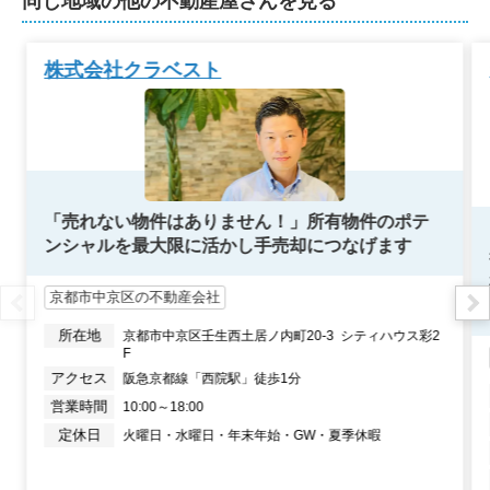
同じ地域の他の不動産屋さんを見る
京都府京都市右京区嵯峨大覚寺門前堂ノ前町
株式会社クラベスト
階数:
2
階
築年数:
48年
建物面積:
98
㎡
土地面積:
117
㎡
300
NEW
万円
2026年5月
「売れない物件はありません！」所有物件のポテ
京都府八幡市八幡科手
ンシャルを最大限に活かし手売却につなげます
京都市中京区の不動産会社
階数:
2
階
築年数:
39年
建物面積:
58
㎡
土地面積:
66
㎡
所在地
京都市中京区壬生西土居ノ内町20-3  シティハウス彩2
F
1,400
アクセス
阪急京都線「西院駅」徒歩1分
万円
2026年5月
営業時間
10:00～18:00
定休日
火曜日・水曜日・年末年始・GW・夏季休暇
京都府京都市右京区梅ケ畑山崎町