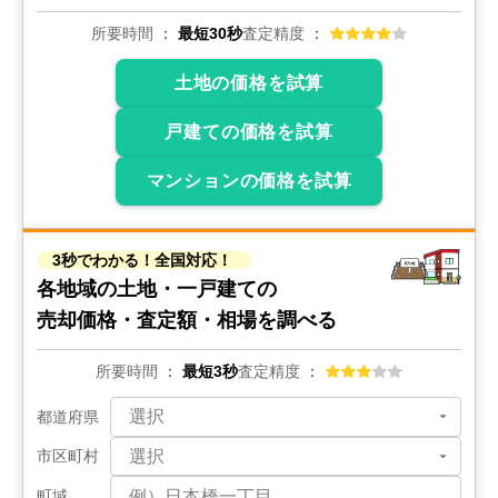
400
所要時間
最短30秒
査定精度
万円
2026年3月
土地の価格を試算
京都府京都市右京区太秦安井辰巳町
戸建ての価格を試算
階数:
2
階
築年数:
60年
建物面積:
43
㎡
土地面積:
44
㎡
マンションの価格を試算
1,500
万円
2026年3月
3秒でわかる！全国対応！
各地域の土地・一戸建ての
京都府京都市中京区西ノ京御輿岡町
売却価格・査定額・相場を調べる
階数:
3
階
築年数:
28年
所要時間
最短3秒
査定精度
建物面積:
76
㎡
土地面積:
42
㎡
都道府県
1,400
万円
市区町村
2026年2月
町域