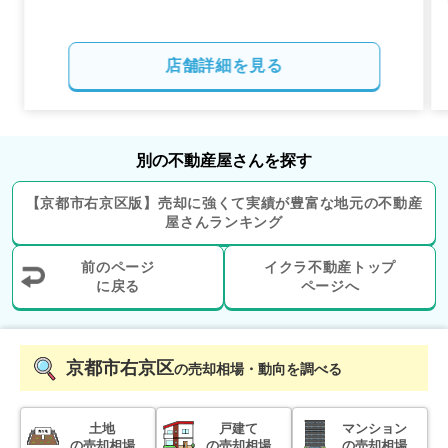
階数:
2
階
築年数:
32年
建物面積:
87
㎡
土地面積:
113
㎡
店舗詳細を見る
3,300
万円
2026年5月
京都府京都市上京区一番町
別の不動産屋さんを探す
階数:
3
階
築年数:
7年
【
京都市右京区
版】
売却に強くて実績が豊富な地元の
不動産
建物面積:
87
㎡
土地面積:
59
㎡
屋さんランキング
6,900
前のページ
イクラ不動産トップ
万円
に戻る
ページへ
2026年4月
京都府京都市北区北野上白梅町
京都市右京区
の売却相場・動向を調べる
階数:
2
階
築年数:
25年
建物面積:
155
㎡
土地面積:
204
㎡
土地
戸建て
マンション
の売却相場
の売却相場
の売却相場