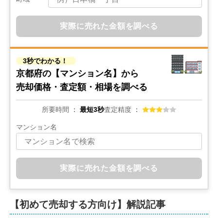
京都府京都市西京区御陵内町
実際に売れた金額を調べる
階数:
3
階
築年数:
31年
建物面積:
90
㎡
土地面積:
45
㎡
3秒でわかる！
1,600
万円
京都府の
【マンション名】から
2026年1月
売却価格・査定額・相場を調べる
京都府京都市右京区常盤草木町
所要時間
最短3秒
査定精度
階数:
3
階
築年数:
30年
マンション名
建物面積:
97
㎡
土地面積:
56
㎡
5,400
万円
2025年12月
実際に売れた金額を調べる
京都府京都市上京区三町目
【初めて売却する方向け】解説記事
階数:
3
階
築年数:
34年
建物面積:
137
㎡
土地面積:
146
㎡