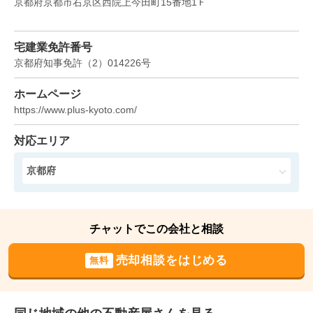
京都府京都市右京区西院上今田町15番地1Ｆ
建物面積:
78
㎡
土地面積:
48
㎡
4,300
NEW
宅建業免許番号
万円
2026年6月
京都府知事免許
（
2
）
014226
号
京都府京都市左京区下鴨狗子田町
ホームページ
https://www.plus-kyoto.com/
階数:
3
階
築年数:
48年
建物面積:
45
㎡
土地面積:
39
㎡
対応エリア
800
NEW
京都府
万円
2026年6月
京都府京都市右京区太秦桂ケ原町
チャットでこの会社と相談
階数:
2
階
築年数:
40年
売却相談をはじめる
無料
建物面積:
60
㎡
土地面積:
44
㎡
2,700
NEW
万円
2026年6月