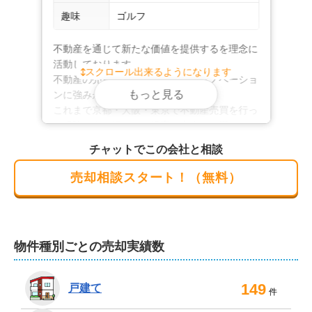
趣味
ゴルフ
不動産を通じて新たな価値を提供するを理念に
活動しております。

スクロール出来るようになります
不動産の売買や有効活用・建築・リノベーショ
もっと見る
ンに強みがあります。

これまで京都・大阪・東京で不動産売買を行っ
た経験があり様々なご提案が出来ると思います
のでぜひお気軽にご相談ください。

チャットでこの会社と相談
お客様おひとりおひとりに合ったご提案を致し
ます。

売却相談スタート！（無料）
ご相談を心よりお待ち致しております。
物件種別ごとの売却実績数
149
戸建て
件