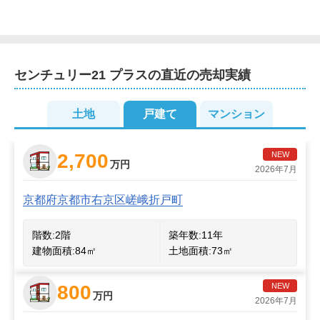
2
2
2
2
センチュリー21 プラス
の直近の売却実績
2
2
2
3
2
2
2
2
2
2
2
3
土地
2
戸建て
マンション
2
2
3
2
2
2
2,700
NEW
万円
3
2026年7月
京都府京都市右京区嵯峨折戸町
階数:
2
階
築年数:
11年
建物面積:
84
㎡
土地面積:
73
㎡
800
NEW
万円
2026年7月