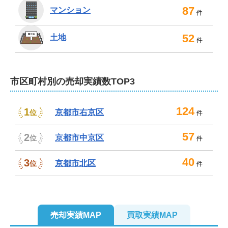
87
マンション
件
52
土地
件
市区町村別の売却実績数TOP3
124
1
京都市右京区
位
件
57
2
京都市中京区
位
件
40
3
京都市北区
位
件
2
売却実績MAP
買取実績MAP