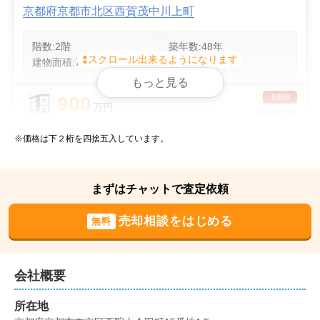
京都府京都市北区西賀茂中川上町
階数:
2
階
築年数:
48年
スクロール出来るようになります
建物面積:
76
㎡
土地面積:
54
㎡
もっと見る
900
NEW
万円
2026年7月
※価格は下２桁を四捨五入しています。
京都府亀岡市吉川町吉田
階数:
2
階
築年数:
45年
まずはチャットで査定依頼
建物面積:
112
㎡
土地面積:
126
㎡
売却相談をはじめる
無料
1,900
NEW
万円
2026年6月
京都府京都市右京区嵯峨野開町
会社概要
所在地
階数:
3
階
築年数:
23年