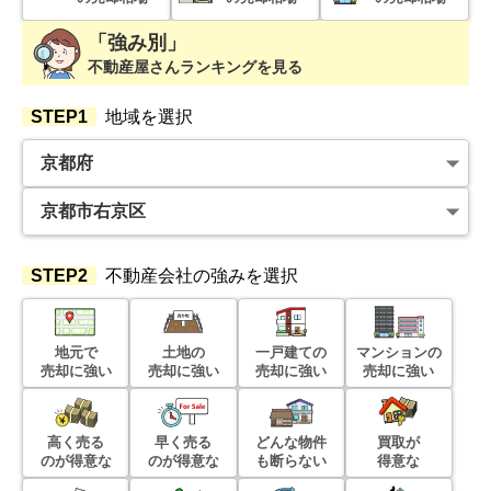
300
万円
2026年4月
「強み別」
不動産屋さんランキングを見る
京都府京都市右京区花園宮ノ上町
STEP1
地域を選択
階数:
1
階
築年数:
114年
建物面積:
32
㎡
土地面積:
51
㎡
1,000
万円
2026年4月
京都府京都市左京区岩倉長谷町
STEP2
不動産会社の強みを選択
階数:
2
階
築年数:
47年
建物面積:
106
㎡
土地面積:
200
㎡
地元で
土地の
一戸建ての
マンションの
売却に強い
売却に強い
売却に強い
売却に強い
4,200
万円
2026年3月
高く売る
早く売る
どんな物件
買取が
のが得意な
のが得意な
も断らない
得意な
京都府京都市北区等持院東町