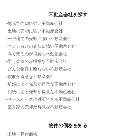
階数:
2
階
築年数:
60年
建物面積:
51
㎡
土地面積:
44
㎡
不動産会社を探す
2,500
地元で売却に強い不動産会社
万円
2025年9月
土地の売却に強い不動産会社
一戸建ての売却に強い不動産会社
京都府京都市中京区壬生天池町
マンションの売却に強い不動産会社
高く売るのが得意な不動産会社
階数:
2
階
築年数:
57年
早く売るのが得意な不動産会社
建物面積:
38
㎡
土地面積:
24
㎡
どんな物件も断らない不動産会社
買取が得意な不動産会社
6,900
万円
離婚による売却が得意な不動産会社
2025年8月
相続による売却が得意な不動産会社
京都府京都市中京区西ノ京樋ノ口町
リースバックに対応できる不動産会社
空き家の売却が得意な不動産会社
階数:
2
階
築年数:
9年
建物面積:
113
㎡
土地面積:
126
㎡
物件の価格を知る
土地・戸建価格