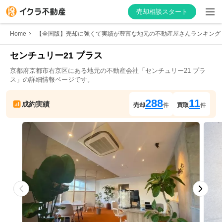
売却相談スタート
Home
【全国版】売却に強くて実績が豊富な地元の不動産屋さんランキング
センチュリー21 プラス
京都府
京都市右京区
にある地元の不動産会社「
センチュリー21 プラ
はじめての方へ
ス
」の詳細情報ページです。
不動産会社を探す
288
11
成約実績
売却
件
買取
件
物件の価格を知る
お家の売却を学ぶ
不動産会社向け情報