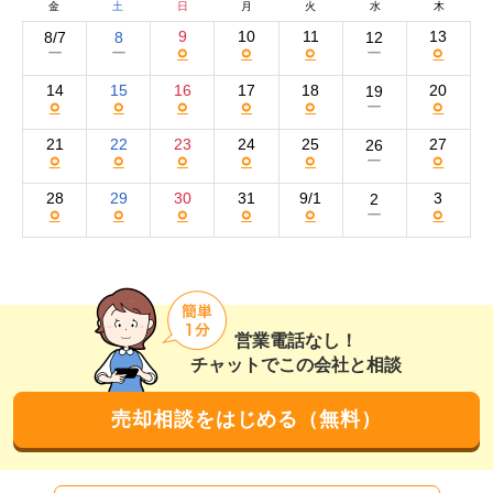
ているに留まっている事に着目し、弊社では間取り・販
金
土
日
月
火
水
木
売資料のデザイン性にこだわっております。

9
10
11
13
8/7
8
12
○
○
○
○
ー
ー
ー
また、株式会社イオグランツ（大阪市中央区）が特許を
14
15
16
17
18
20
19
○
○
○
○
○
○
ー
取得している「ＥＯＰＡＮクラウド」を利用し、家にい
ながらＶＲで、お家の中を見る事が出来るシステムを導
21
22
23
24
25
27
26
○
○
○
○
○
○
ー
入しております。

これにより土地販売の際に、これまで販売しづらかった
28
29
30
31
9/1
3
2
○
○
○
○
○
○
ー
プランのみでの販売や、リフォームが必要な物件等に関
してのプランニングが、よりお客様に分かりやすく実感
して頂ける事となり、入者様が決断をし易くなります。

また、ＶＲでのプランニングを行い、様々なデザインを
試して実感して頂く事によって、土地・リフォームが必
営業電話なし！
要な物件でも、完成物件同様に購入者様に検討頂ける様
チャットでこの会社と相談
になります。

売却相談をはじめる（無料）
弊社では、大手不動産仲介会社で店舗責任者（京都・東
京・大阪）約７年ブロック責任者（3店舗の統括責任