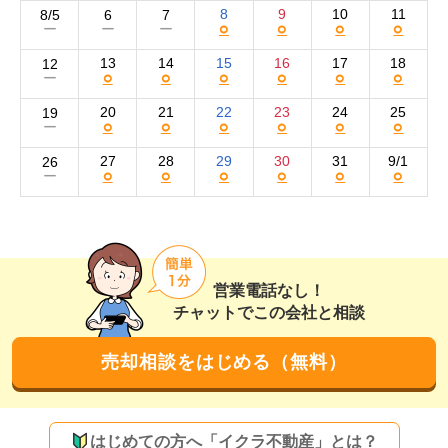
員登録が多いのが弊社の強みです。買い手を早く探せる
8
9
10
11
8/5
6
7
○
○
○
○
ー
ー
ー
だけでなく、売値が高くても成約に結び付けられるよ
う、物件に合った売却方法をご提案できます。

13
14
15
16
17
18
12
○
○
○
○
○
○
ー
また、弊社での即金買取や、売却後も住み続けられるリ
20
21
22
23
24
25
19
○
○
○
○
○
○
ー
ースバックにも対応可能。もちろん不用品の買取や回収
も承ります。リフォーム完成後のイメージがしやすくな
27
28
29
30
31
9/1
26
○
○
○
○
○
○
ー
る、バーチャルホームステイジングも可能です。

弊社ではSUUMO、at home、HOME'S、Yahoo!不動産な
どのポータルサイトや、チラシにて買い手を集客。ネッ
トへの掲載写真は、プロカメラマンの撮影方法を取り入
営業電話なし！
れて同等クラスの仕上がりにすることと、角度や明るさ
チャットでこの会社と相談
を調整することを心がけています。

売却相談をはじめる（無料）
多くの媒体を利用して買い手にアピールすることが得意
ですので、他社で売れずお困りの方はぜひ一度ご相談く
ださい。

はじめての方へ「イクラ不動産」とは？