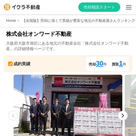
売却相談スタート
Home
【全国版】売却に強くて実績が豊富な地元の不動産屋さんランキング
株式会社オンワード不動産
大阪府
大阪市旭区
にある地元の不動産会社「
株式会社オンワード不動
はじめての方へ
産
」の詳細情報ページです。
不動産会社を探す
30
1
成約実績
売却
件
買取
件
物件の価格を知る
お家の売却を学ぶ
不動産会社向け情報