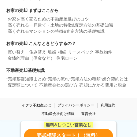
お家の売却 まずはここから
お家を高く売るための不動産屋選びのコツ
高く売れる一戸建て・土地の特徴&査定方法の基礎知識
高く売れるマンションの特徴&査定方法の基礎知識
お家の売却 こんなときどうするの？
買い替え・住み替え
離婚
相続
リースバック
事故物件
金銭的理由（借金など）
住宅ローン
不動産売却基礎知識
売却基礎知識まとめ
売却の流れ
売却方法の種類
媒介契約とは
査定額について
不動産会社の選び方
売却にかかる費用と税金
イクラ不動産とは
プライバシーポリシー
利用規約
不動産会社向け情報
運営会社
無料&しつこい営業なし
©Copyright2021 iQrafudosan.All Rights Reserved.
売却相談スタート！（無料）