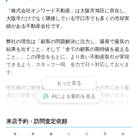
「株式会社オンワード不動産」は大阪市旭区に所在し、
大阪市だけでなく隣接している守口市でも多くの売却実
績がある不動産会社です。

弊社の理念は「顧客の問題解決に注力し、最善で最良の
結果を出すこと」そして「全ての顧客の期待値を超える
こと」。この理念をもとに、より良い不動産取引が実現
できるよう、スタッフ一同、全力で日々対応しておりま
す。

もっと見る
売主様のご状況をしっかりとお伺いし、その方に合う最
適なご提案をさせていただきます。業界歴の長いスタッ
AIによる要約を見る
フに、どのようなお悩み・お困りごとでもご相談くださ
い。査定・相談は無料。もちろん秘密厳守です。

来店予約・訪問査定依頼
「オンワード不動産」は、これまで買主様の住宅購入を
多数お手伝いしてまいりました。そのため、買主様の会
水
木
金
土
日
月
火