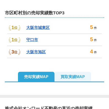
市区町村別の売却実績数TOP3
5
1
大阪市城東区
位
件
5
1
守口市
位
件
4
3
大阪市旭区
位
件
売却実績MAP
買取実績MAP
株式会社オンワード不動産
の直近の売却実績