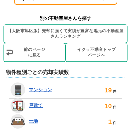
お客様のご来店をスタッフ一同、心よりお待ちしており
別の不動産屋さんを探す
ます。
【
大阪市旭区
版】
売却に強くて実績が豊富な地元の
不動産屋
さんランキング
前のページ
イクラ不動産トップ
に戻る
ページへ
物件種別ごとの売却実績数
19
マンション
件
10
戸建て
件
1
土地
件