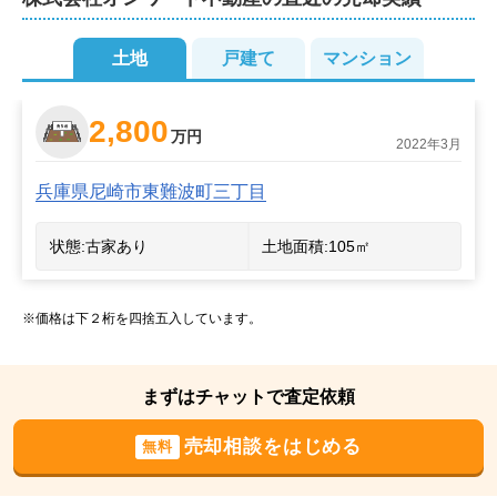
土地
戸建て
マンション
2,800
万円
2
2022年3月
兵庫県尼崎市東難波町三丁目
状態:
古家あり
土地面積:
105
㎡
※価格は下２桁を四捨五入しています。
まずはチャットで査定依頼
売却相談をはじめる
無料