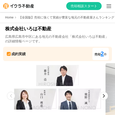
売却相談スタート
Home
【全国版】売却に強くて実績が豊富な地元の不動産屋さんランキング
株式会社いろは不動産
広島県
広島市中区
にある地元の不動産会社「
株式会社いろは不動産
」
はじめての方へ
の詳細情報ページです。
不動産会社を探す
2
成約実績
売却
件
物件の価格を知る
お家の売却を学ぶ
不動産会社向け情報