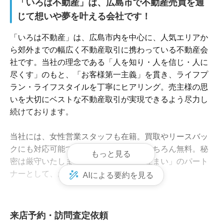
「いろは不動産」は、広島市で不動産売買を通
じて想いや夢を叶える会社です！
「いろは不動産」は、広島市内を中心に、人気エリアか
ら郊外までの幅広く不動産取引に携わっている不動産会
社です。当社の理念である「人を知り・人を信じ・人に
尽くす」のもと、「お客様第一主義」を貫き、ライフプ
ラン・ライフスタイルを丁寧にヒアリング。売主様の思
いを大切にベストな不動産取引が実現できるよう尽力し
続けております。

当社には、女性営業スタッフも在籍。買取やリースバッ
クにも対応可能です。査定＆ご相談はもちろん無料。秘
もっと見る
密は厳守いたします。広島における「住まい」のパート
ナーとして、お気軽にご利用ください。

AIによる要約を見る
「いろは不動産」の強みは、地域密着で近隣情報を網羅
しているところ。広島市は、代表が不動産業を始め、
来店予約・訪問査定依頼