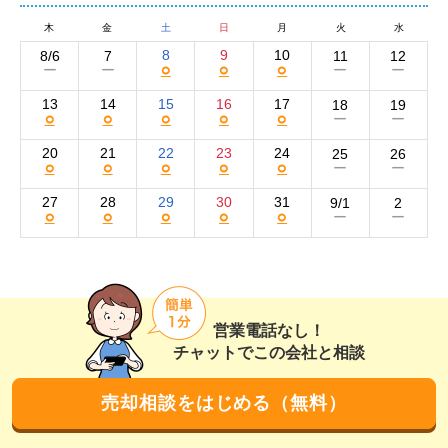
数々の経験やノウハウを学んだ街。そのため、さまざま
な不動産情報に精通しています。

木
金
土
日
月
火
水
8
9
10
8/6
7
11
12
○
○
○
ー
ー
ー
ー
また、素早く細かい対応を心がけている点も当社の強み
です。お問い合わせやご質問に即時対応するだけでな
13
14
15
16
17
18
19
○
○
○
○
○
ー
ー
く、買取やリースバックなど、あらゆる側面から売主様
の思いをカタチにします。

20
21
22
23
24
25
26
○
○
○
○
○
ー
ー
不動産売却のことなら、どのようなことでもご相談くだ
27
28
29
30
31
9/1
2
○
○
○
○
○
ー
ー
さい。

不動産情報ポータルサイトや自社ホームページなどに物
件情報を掲載して集客するだけでなく、InstagramやFac
ebook、TwitterといったSNSやチラシ広告も積極的に活
営業電話なし！
用。幅広い層の購入希望者にアプローチしていきます。
チャットでこの会社と相談
売却相談をはじめる（無料）