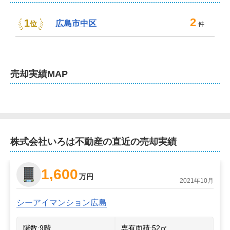
2
1
広島市中区
位
件
売却
実績MAP
株式会社いろは不動産
の直近の売却実績
1,600
万円
2021年10月
シーアイマンション広島
階数:
9
階
専有面積:
52
㎡