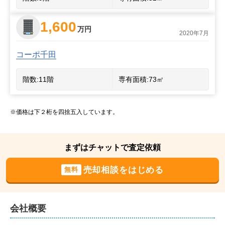
1,600
万円
2020年7月
コーポ千田
階数:
11
階
専有面積:
73
㎡
※価格は下２桁を四捨五入しています。
まずはチャットで査定依頼
売却相談をはじめる
無料
会社概要