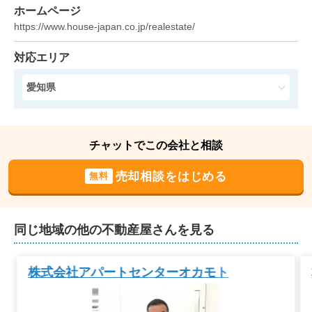
1,800
NEW
ホームページ
万円
2026年5月
https://www.house-japan.co.jp/realestate/
愛知県高浜市論地町三丁目
対応エリア
状態:
更地
土地面積:
166
㎡
愛知県
1,500
NEW
万円
2026年5月
チャットでこの会社と相談
愛知県高浜市本郷町四丁目
売却相談をはじめる
無料
状態:
更地
土地面積:
131
㎡
同じ地域の他の不動産屋さんを見る
1,500
NEW
万円
2026年5月
株式会社アパートセンターオカモト
愛知県高浜市本郷町四丁目
状態:
更地
土地面積:
130
㎡