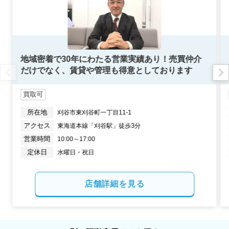
1,200
万円
2026年4月
愛知県碧南市笹山町一丁目
地域密着で30年にわたる営業実績あり！売買仲介
だけでなく、賃貸や管理も得意としております
状態:
更地
土地面積:
156
㎡
買取可
1,800
所在地
刈谷市東刈谷町一丁目11-1
万円
2026年4月
アクセス
東海道本線「刈谷駅」徒歩3分
営業時間
10:00～17:00
愛知県高浜市論地町三丁目
定休日
水曜日・祝日
状態:
更地
土地面積:
164
㎡
店舗詳細を見る
1,600
万円
2026年4月
愛知県高浜市本郷町四丁目