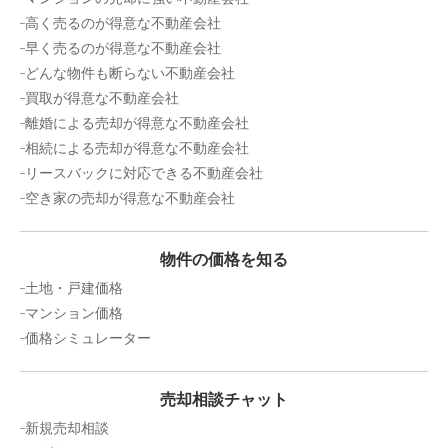
高く売るのが得意な不動産会社
1,900
万円
早く売るのが得意な不動産会社
2025年3月
どんな物件も断らない不動産会社
愛知県知立市山屋敷町
買取が得意な不動産会社
離婚による売却が得意な不動産会社
状態:
更地
土地面積:
131
㎡
相続による売却が得意な不動産会社
リースバックに対応できる不動産会社
1,500
空き家の売却が得意な不動産会社
万円
2025年3月
愛知県高浜市論地町三丁目
物件の価格を知る
土地・戸建価格
状態:
更地
土地面積:
193
㎡
マンション価格
価格シミュレーター
1,200
万円
2025年3月
売却相談チャット
愛知県碧南市三度山町一丁目
新規売却相談