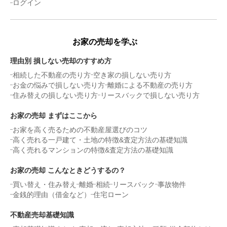
ログイン
状態:
更地
土地面積:
242
㎡
1,300
万円
お家の売却を学ぶ
2025年3月
理由別 損しない売却のすすめ方
愛知県碧南市三度山町一丁目
相続した不動産の売り方
空き家の損しない売り方
お金の悩みで損しない売り方
離婚による不動産の売り方
状態:
更地
土地面積:
212
㎡
住み替えの損しない売り方
リースバックで損しない売り方
お家の売却 まずはここから
3,900
万円
2025年2月
お家を高く売るための不動産屋選びのコツ
高く売れる一戸建て・土地の特徴&査定方法の基礎知識
愛知県知立市山屋敷町
高く売れるマンションの特徴&査定方法の基礎知識
お家の売却 こんなときどうするの？
状態:
更地
土地面積:
267
㎡
買い替え・住み替え
離婚
相続
リースバック
事故物件
金銭的理由（借金など）
住宅ローン
1,400
万円
2025年2月
不動産売却基礎知識