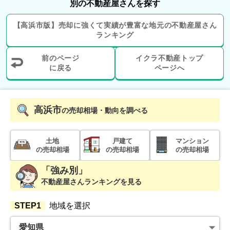
別の不動産屋さんを探す
状態:
更地
土地面積:
137
㎡
【
高浜市
版】
売却に強くて実績が豊富な地元の
不動産屋さん
ランキング
1,300
万円
2026年2月
前のページ
イクラ不動産トップ
に戻る
ページへ
愛知県西尾市国森町
状態:
更地
土地面積:
198
㎡
高浜市
の売却相場・動向を調べる
1,600
万円
2025年11月
土地
戸建て
マンション
の売却相場
の売却相場
の売却相場
愛知県高浜市本郷町四丁目
「強み別」
不動産屋さんランキングを見る
状態:
その他
土地面積:
137
㎡
STEP1
地域を選択
1,200
万円
2025年11月