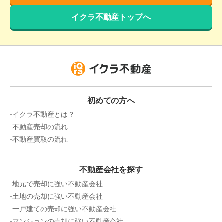
万円
2025年4月
イクラ不動産トップへ
愛知県知立市上重原町
状態:
更地
土地面積:
197
㎡
1,700
万円
2025年4月
初めての方へ
愛知県高浜市論地町三丁目
イクラ不動産とは？
不動産売却の流れ
状態:
更地
土地面積:
148
㎡
不動産買取の流れ
1,500
万円
2025年3月
不動産会社を探す
地元で売却に強い不動産会社
愛知県碧南市笹山町一丁目
土地の売却に強い不動産会社
一戸建ての売却に強い不動産会社
状態:
更地
土地面積:
156
㎡
マンションの売却に強い不動産会社