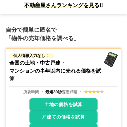
1,700
万円
不動産屋さんランキングを見る!!
2025年11月
愛知県高浜市本郷町四丁目
自分で簡単に匿名で
状態:
更地
土地面積:
137
㎡
「物件の売却価格を調べる」
1,400
万円
2025年11月
個人情報入力なし！
全国の土地・中古戸建・
愛知県西尾市国森町
マンションの
半年以内に売れる価格を試
状態:
更地
土地面積:
198
㎡
算
所要時間
最短30秒
査定精度
1,600
万円
2025年10月
土地の価格を試算
愛知県高浜市本郷町四丁目
戸建ての価格を試算
状態:
更地
土地面積:
137
㎡