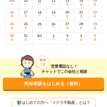
13
14
15
8/9
10
11
12
○
○
○
ー
ー
ー
ー
に。安心・安全なお取引をお約束します。

16
17
20
21
22
18
19
○
○
○
○
○
ー
ー
買い手は、at homeなど大手ポータルサイトで募集。イ
ンターネットだけでなく、チラシを活用した集客にも力
23
24
27
28
29
25
26
○
○
○
○
○
ー
ー
を入れております。広告には、明るく高画質な写真を多
数掲載。物件の魅力を最大限にアピールすることで、問
30
31
3
4
5
9/1
2
○
○
○
○
○
ー
ー
い合わせ数アップを狙います。

売却の際の測量や解体、不用品処分が必要な場合もお任
せください。建築会社を基盤とする当社が、多岐にわた
ってお客様の売却をサポートいたします。
営業電話なし！
チャットでこの会社と相談
売却相談をはじめる（無料）
はじめての方へ「イクラ不動産」とは？