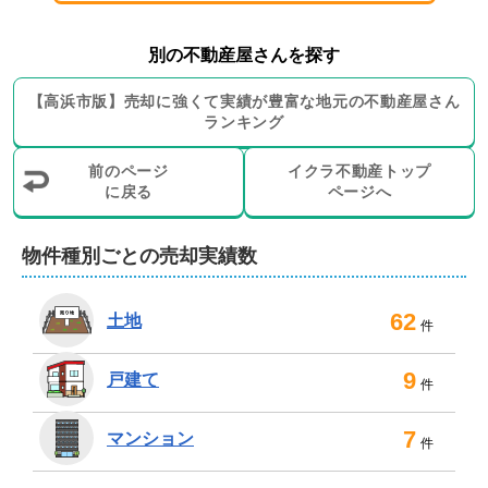
別の不動産屋さんを探す
【
高浜市
版】
売却に強くて実績が豊富な地元の
不動産屋さん
ランキング
前のページ
イクラ不動産トップ
に戻る
ページへ
物件種別ごとの売却実績数
62
土地
件
9
戸建て
件
7
マンション
件