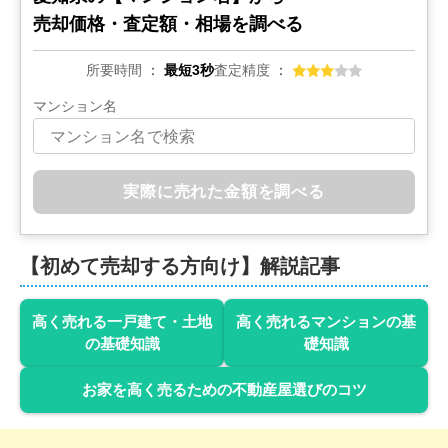
売却価格・査定額・相場を調べる
状態:
更地
土地面積:
172
㎡
所要時間
最短3秒
査定精度
1,300
万円
2025年5月
マンション名
愛知県碧南市笹山町一丁目
状態:
更地
土地面積:
155
㎡
実際に売れた金額を調べる
1,700
万円
2025年5月
【初めて売却する方向け】解説記事
愛知県高浜市湯山町四丁目
高く売れる一戸建て・土地
高く売れるマンションの基
の基礎知識
礎知識
状態:
更地
土地面積:
142
㎡
お家を高く売るための不動産屋選びのコツ
1,300
万円
2025年4月