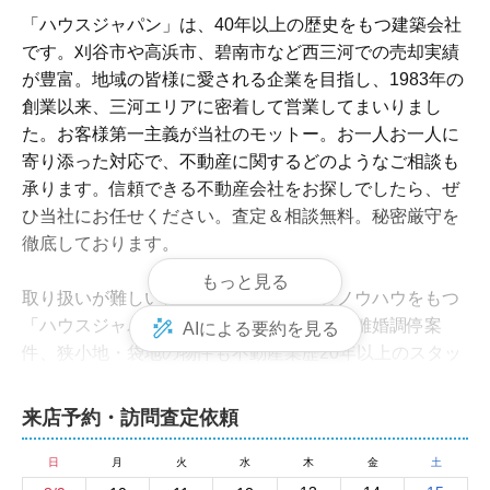
「ハウスジャパン」は、40年以上の歴史をもつ建築会社
です。刈谷市や高浜市、碧南市など西三河での売却実績
が豊富。地域の皆様に愛される企業を目指し、1983年の
創業以来、三河エリアに密着して営業してまいりまし
た。お客様第一主義が当社のモットー。お一人お一人に
寄り添った対応で、不動産に関するどのようなご相談も
承ります。信頼できる不動産会社をお探しでしたら、ぜ
ひ当社にお任せください。査定＆相談無料。秘密厳守を
徹底しております。

もっと見る
取り扱いが難しい物件も、長年の経験とノウハウをもつ
「ハウスジャパン」なら売却が可能です。離婚調停案
AIによる要約を見る
件、狭小地・袋地の物件も不動産業歴20年以上のスタッ
フが対応。「売却できないかもしれない」と心配な物件
でも、当社が成約へと導いてみせます。ぜひ一度、お問
来店予約・訪問査定依頼
い合わせください。

相続や財産分与、税金のご相談も承っております。きめ
日
月
火
水
木
金
土
細やかなフォローで、売却に関するお客様の不安をゼロ