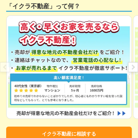
愛知県碧南市笹山町一丁目
「イクラ不動産」って何？
状態:
更地
土地面積:
150
㎡
1,600
万円
2025年4月
愛知県高浜市論地町三丁目
状態:
更地
土地面積:
140
㎡
1,500
万円
2025年4月
愛知県高浜市論地町三丁目
状態:
更地
土地面積:
134
㎡
イクラ不動産に相談する
2,700