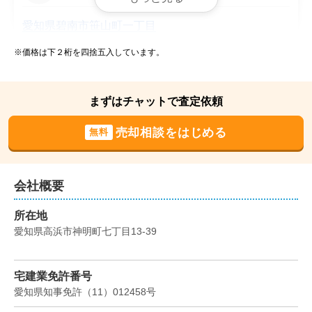
愛知県碧南市笹山町一丁目
※価格は下２桁を四捨五入しています。
状態:
更地
土地面積:
152
㎡
2,000
NEW
まずはチャットで査定依頼
万円
2026年6月
売却相談をはじめる
無料
愛知県高浜市湯山町七丁目
状態:
更地
土地面積:
156
㎡
会社概要
1,700
NEW
所在地
万円
2026年5月
愛知県高浜市神明町七丁目13-39
愛知県高浜市論地町三丁目
宅建業免許番号
状態:
更地
土地面積:
172
㎡
愛知県知事免許
（
11
）
012458
号