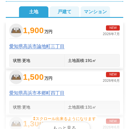
2
7
3
11
土地
戸建て
マンション
2
8
1,900
NEW
2
万円
2026年7月
6
愛知県高浜市論地町三丁目
状態:
更地
土地面積:
191
㎡
1,500
NEW
万円
2026年6月
愛知県高浜市本郷町四丁目
状態:
更地
土地面積:
131
㎡
スクロール出来るようになります
1,300
NEW
万円
2026年6月
もっと見る