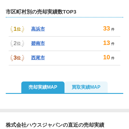
市区町村別の売却実績数TOP3
33
1
高浜市
位
件
13
2
碧南市
位
件
10
3
西尾市
位
件
売却実績MAP
買取実績MAP
2
2
2
株式会社ハウスジャパン
の直近の売却実績