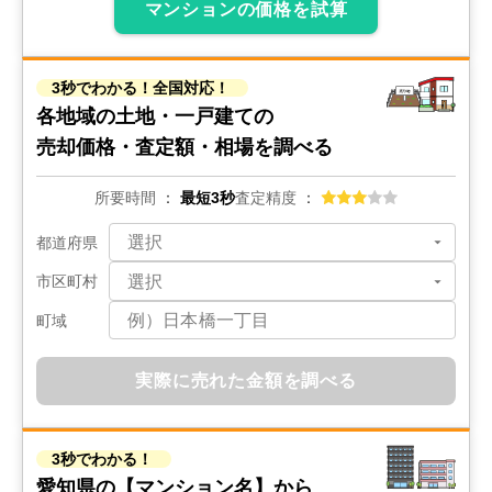
マンションの価格を試算
1,300
万円
2025年9月
3秒でわかる！全国対応！
愛知県碧南市笹山町一丁目
各地域の土地・一戸建ての
売却価格・査定額・相場を調べる
状態:
更地
土地面積:
155
㎡
所要時間
最短3秒
査定精度
2,200
万円
都道府県
2025年6月
市区町村
愛知県高浜市論地町三丁目
町域
状態:
更地
土地面積:
169
㎡
実際に売れた金額を調べる
1,800
万円
2025年6月
3秒でわかる！
愛知県高浜市論地町三丁目
愛知県の
【マンション名】から