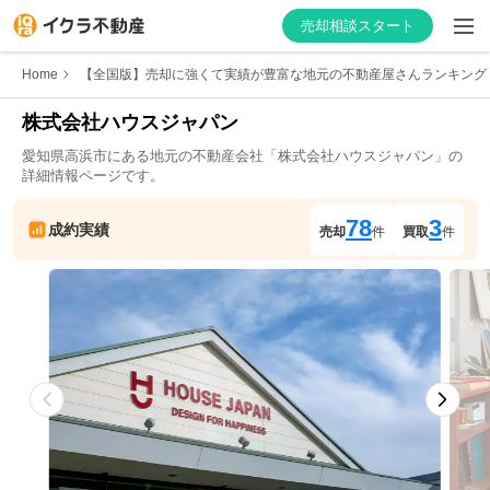
売却相談スタート
Home
【全国版】売却に強くて実績が豊富な地元の不動産屋さんランキング
株式会社ハウスジャパン
愛知県
高浜市
にある地元の不動産会社「
株式会社ハウスジャパン
」の
はじめての方へ
詳細情報ページです。
不動産会社を探す
78
3
成約実績
売却
件
買取
件
物件の価格を知る
お家の売却を学ぶ
不動産会社向け情報