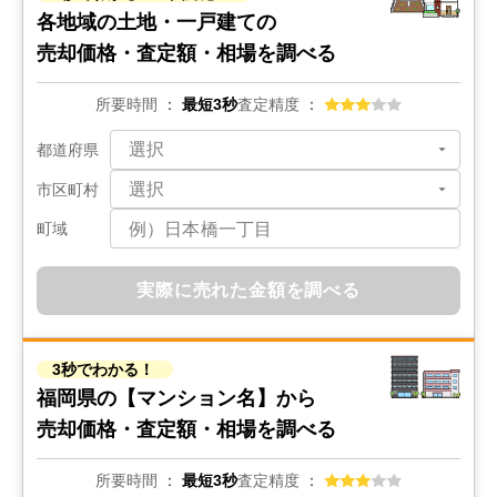
各地域の土地・一戸建ての
状態:
古家あり
土地面積:
161
㎡
売却価格・査定額・相場を調べる
2,000
所要時間
最短3秒
査定精度
万円
2021年11月
都道府県
福岡県北九州市八幡西区馬場山緑
市区町村
状態:
更地
土地面積:
1154
㎡
町域
2,200
実際に売れた金額を調べる
万円
2021年8月
福岡県北九州市八幡西区南鷹見町
3秒でわかる！
福岡県の
【マンション名】から
状態:
その他
土地面積:
281
㎡
売却価格・査定額・相場を調べる
1,000
万円
2021年6月
所要時間
最短3秒
査定精度