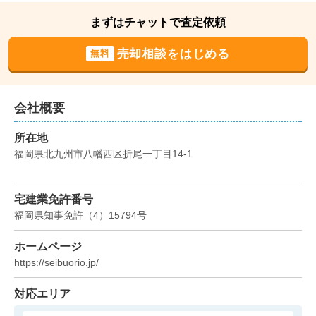
1,200
まずはチャットで査定依頼
万円
2024年11月
売却相談をはじめる
無料
福岡県北九州市八幡西区楠橋南三丁目
状態:
更地
土地面積:
199
㎡
会社概要
1,300
所在地
万円
2024年10月
福岡県北九州市八幡西区折尾一丁目14-1
福岡県遠賀郡岡垣町鍋田二丁目
宅建業免許番号
状態:
古家あり
土地面積:
291
㎡
福岡県知事免許
（
4
）
15794
号
1,100
ホームページ
万円
2024年9月
https://seibuorio.jp/
福岡県北九州市八幡西区北鷹見町
対応エリア