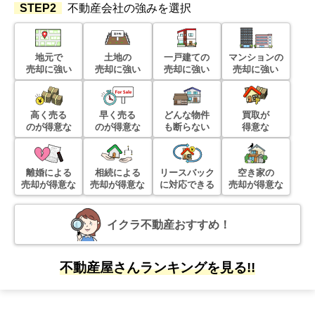
STEP2
不動産会社の強みを選択
1,300
万円
2023年7月
福岡県北九州市八幡西区永犬丸西町一丁目
地元で
土地の
一戸建ての
マンションの
売却に強い
売却に強い
売却に強い
売却に強い
状態:
更地
土地面積:
288
㎡
高く売る
早く売る
どんな物件
買取が
600
のが得意な
のが得意な
も断らない
得意な
万円
2023年6月
福岡県北九州市八幡西区則松一丁目
離婚による
相続による
リースバック
空き家の
売却が得意な
売却が得意な
に対応できる
売却が得意な
状態:
更地
土地面積:
124
㎡
イクラ不動産おすすめ！
1,000
万円
2023年1月
不動産屋さんランキングを見る!!
福岡県北九州市八幡西区北鷹見町
状態:
更地
土地面積:
110
㎡