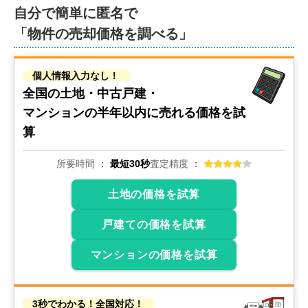
自分で簡単に匿名で
「物件の売却価格を調べる」
50
万円
2022年12月
個人情報入力なし！
福岡県中間市長津二丁目
全国の土地・中古戸建・
状態:
更地
土地面積:
35
㎡
マンションの
半年以内に売れる価格を試
算
1,100
万円
2022年12月
所要時間
最短30秒
査定精度
福岡県中間市長津二丁目
土地の価格を試算
状態:
更地
土地面積:
527
㎡
戸建ての価格を試算
マンションの価格を試算
800
万円
2022年3月
福岡県北九州市八幡西区貴船台
3秒でわかる！全国対応！