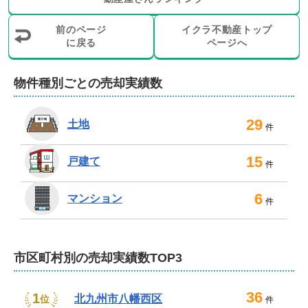
前のページ
イクラ不動産トップ
に戻る
ページへ
物件種別ごとの売却実績数
29
土地
件
15
戸建て
件
6
マンション
件
市区町村別の売却実績数TOP3
36
1
北九州市八幡西区
位
件