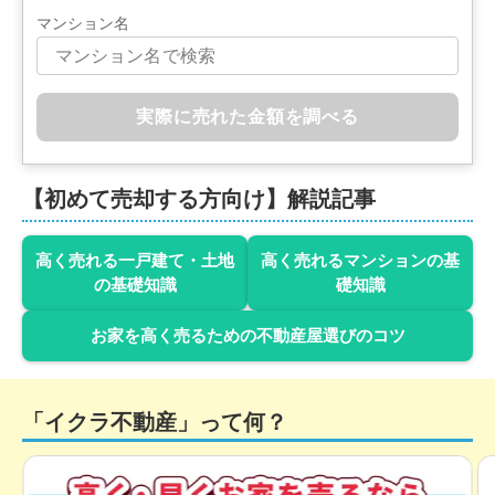
マンション名
福岡県北九州市八幡西区日吉台二丁目
状態:
古家あり
土地面積:
226
㎡
実際に売れた金額を調べる
200
万円
2021年6月
【初めて売却する方向け】解説記事
福岡県北九州市八幡西区南鷹見町
高く売れる一戸建て・土地
高く売れるマンションの基
状態:
更地
土地面積:
121
㎡
の基礎知識
礎知識
1,600
万円
お家を高く売るための不動産屋選びのコツ
2021年6月
福岡県北九州市八幡西区南鷹見町
「イクラ不動産」って何？
状態:
更地
土地面積:
226
㎡