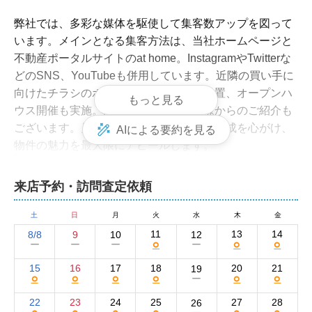
弊社では、多彩な媒体を駆使して集客数アップを図って
います。メインとなる集客方法は、当社ホームページと
不動産ポータルサイトのat home。InstagramやTwitterな
どのSNS、YouTubeも併用しています。近隣の買い手に
向けたチラシのポスティングや看板の設置、オープンハ
もっと見る
ウス開催も実施。お取引のあったお客様からのご紹介も
ございます。見やすく分かりやすい広告作成を心がけ、
AIによる要約を見る
物件の魅力を最大限にアピールします。
女性スタッフや地元出身のスタッフが親身にな
って対応いたします！オンライン相談も可能で
来店予約・訪問査定依頼
す
土
日
月
火
水
木
金
弊社の強みは、女性スタッフが中心となって活躍してい
11
13
14
8/8
9
10
12
○
○
○
ー
ー
ー
ー
る点です。地域を熟知した地元出身のスタッフが、分か
りやすい説明ときめ細やかな対応を心がけ、お客様のご
15
16
17
18
20
21
19
○
○
○
○
○
○
ー
要望をしっかりとお伺いして親身になって対応いたしま
す。税理士や司法書士といった各種士業とも提携してい
22
23
24
25
27
28
26