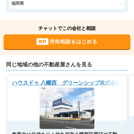
状態:
古家あり
土地面積:
141
㎡
福岡県
900
万円
2024年9月
チャットでこの会社と相談
福岡県遠賀郡岡垣町東松原一丁目
売却相談をはじめる
無料
状態:
古家あり
土地面積:
266
㎡
同じ地域の他の不動産屋さんを見る
1,200
万円
2024年8月
ハウスドゥ 八幡西 グリーンシップ株式会社
福岡県北九州市八幡西区町上津役西一丁目
状態:
古家あり
土地面積:
191
㎡
1,400
万円
2024年5月
福岡県北九州市八幡西区光貞台三丁目