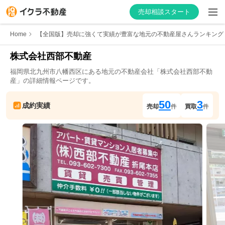
売却相談スタート
Home
【全国版】売却に強くて実績が豊富な地元の不動産屋さんランキング
株式会社西部不動産
福岡県
北九州市八幡西区
にある地元の不動産会社「
株式会社西部不動
はじめての方へ
産
」の詳細情報ページです。
不動産会社を探す
50
3
成約実績
売却
件
買取
件
物件の価格を知る
お家の売却を学ぶ
不動産会社向け情報