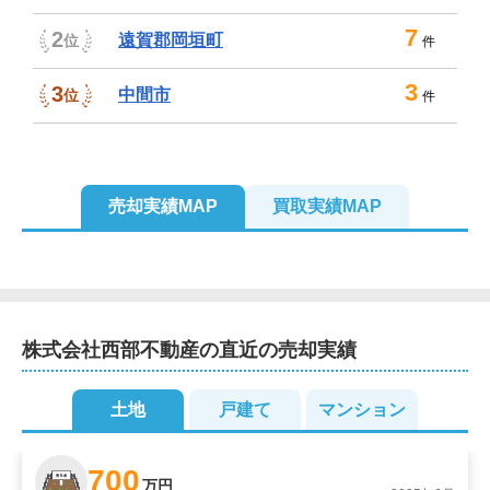
7
2
遠賀郡岡垣町
位
件
3
3
中間市
位
件
売却実績MAP
買取実績MAP
2
株式会社西部不動産
の直近の売却実績
3
4
2
土地
戸建て
マンション
2
2
700
万円