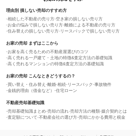
理由別 損しない売却のすすめ方
相続した不動産の売り方
空き家の損しない売り方
お金の悩みで損しない売り方
離婚による不動産の売り方
住み替えの損しない売り方
リースバックで損しない売り方
お家の売却 まずはここから
お家を高く売るための不動産屋選びのコツ
高く売れる一戸建て・土地の特徴&査定方法の基礎知識
高く売れるマンションの特徴&査定方法の基礎知識
お家の売却 こんなときどうするの？
買い替え・住み替え
離婚
相続
リースバック
事故物件
金銭的理由（借金など）
住宅ローン
不動産売却基礎知識
売却基礎知識まとめ
売却の流れ
売却方法の種類
媒介契約とは
査定額について
不動産会社の選び方
売却にかかる費用と税金