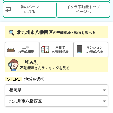
前のページ
イクラ不動産トップ
福岡県北九州市八幡西区東折尾町
に戻る
ページへ
状態:
古家あり
土地面積:
115
㎡
北九州市八幡西区
の売却相場・動向を調べる
900
万円
2023年11月
土地
戸建て
マンション
福岡県北九州市八幡西区東折尾町
の売却相場
の売却相場
の売却相場
「強み別」
状態:
古家あり
土地面積:
124
㎡
不動産屋さんランキングを見る
600
万円
STEP1
地域を選択
2023年8月
福岡県北九州市八幡西区中須二丁目
状態:
古家あり
土地面積:
108
㎡