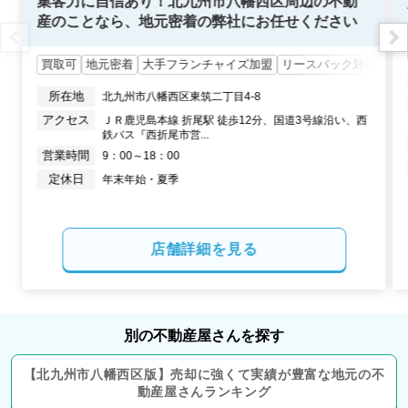
集客力に自信あり！北九州市八幡西区周辺の不動
産のことなら、地元密着の弊社にお任せください
状態:
古家あり
土地面積:
265
㎡
買取可
地元密着
大手フランチャイズ加盟
リースバック対応
900
所在地
北九州市八幡西区東筑二丁目4-8
万円
2024年4月
アクセス
ＪＲ鹿児島本線 折尾駅 徒歩12分、国道3号線沿い、西
鉄バス『西折尾市営...
福岡県中間市大字上底井野
営業時間
9：00～18：00
定休日
年末年始・夏季
状態:
更地
土地面積:
1336
㎡
1,600
万円
店舗詳細を見る
2024年2月
福岡県北九州市八幡西区北鷹見町
別の不動産屋さんを探す
状態:
更地
土地面積:
138
㎡
【
北九州市八幡西区
版】
売却に強くて実績が豊富な地元の
不
800
動産屋さんランキング
万円
2023年11月