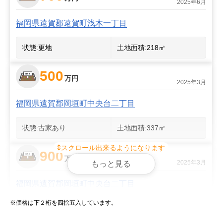
2025年6月
福岡県遠賀郡遠賀町浅木一丁目
状態:
更地
土地面積:
218
㎡
500
万円
2025年3月
福岡県遠賀郡岡垣町中央台二丁目
状態:
古家あり
土地面積:
337
㎡
スクロール出来るようになります
900
万円
2025年3月
もっと見る
福岡県遠賀郡岡垣町中央台二丁目
※価格は下２桁を四捨五入しています。
状態:
古家あり
土地面積:
831
㎡