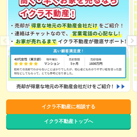
1,800
万円
2021年5月
福岡県北九州市八幡西区南鷹見町
状態:
更地
土地面積:
293
㎡
1,900
万円
2021年4月
福岡県北九州市八幡西区楠木二丁目
状態:
古家あり
土地面積:
278
㎡
1,400
万円
2020年9月
イクラ不動産に相談する
福岡県北九州市八幡西区永犬丸西町二丁目
イクラ不動産トップへ
状態:
古家あり
土地面積:
216
㎡