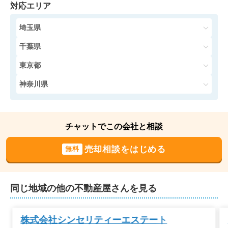
対応エリア
タワーテラス目黒青葉台
埼玉県
階数:
4
階
専有面積:
78
㎡
千葉県
2,300
東京都
万円
2017年4月
神奈川県
富士見フラワーハイホーム
階数:
2
階
専有面積:
44
㎡
チャットでこの会社と相談
5,200
売却相談をはじめる
無料
万円
2015年11月
プライア渋谷
同じ地域の他の不動産屋さんを見る
階数:
6
階
専有面積:
45
㎡
株式会社シンセリティーエステート