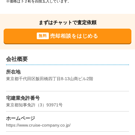
※価格は下２桁を四捨五入しています。
階数:
3
階
専有面積:
71
㎡
3,900
まずはチャットで査定依頼
万円
2022年6月
売却相談をはじめる
無料
ベリスタ神楽坂
階数:
12
階
専有面積:
30
㎡
会社概要
5,700
所在地
万円
2020年12月
東京都千代田区飯田橋四丁目8-13山商ビル2階
マリンフォートサンセットウイング(センター･ライ
ト･レフト)
宅建業免許番号
東京都知事免許
（
3
）
93971
号
階数:
8
階
専有面積:
119
㎡
ホームページ
7,300
https://www.cruise-company.co.jp/
万円
2017年9月