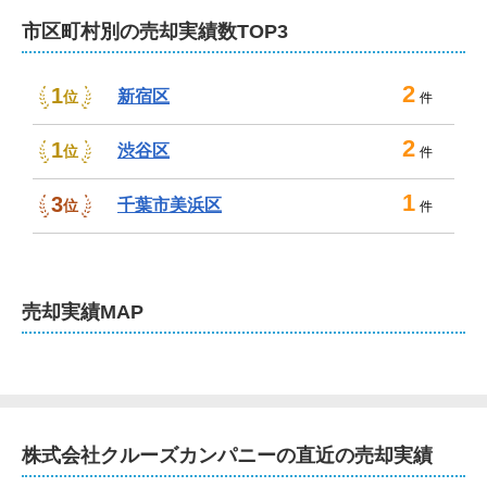
市区町村別の売却実績数TOP3
2
1
新宿区
位
件
2
1
渋谷区
位
件
1
3
千葉市美浜区
位
件
売却
実績MAP
株式会社クルーズカンパニー
の直近の売却実績