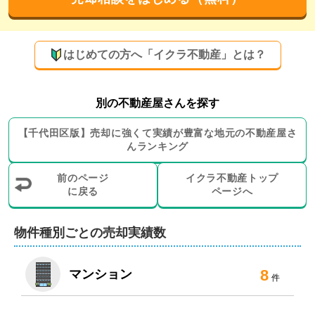
適なご提案をいたします。

住み替えや空き家の売却もお任せください。賃貸業も行
はじめての方へ「イクラ不動産」とは？
っているため、お住まいを売却したあとの賃貸物件のご
紹介も承ります。急いで現金化したい方は、買取も対応
別の不動産屋さんを探す
可能です。

【
千代田区
版】
売却に強くて実績が豊富な地元の
不動産屋さ
査定やご相談は無料。もちろん秘密は厳守いたします。
んランキング
女性スタッフも在籍。店内には個別ブースもございま
す。不動産のことなら、何でもご遠慮なくご相談くださ
前のページ
イクラ不動産トップ
に戻る
ページへ
物件種別ごとの売却実績数
8
マンション
件