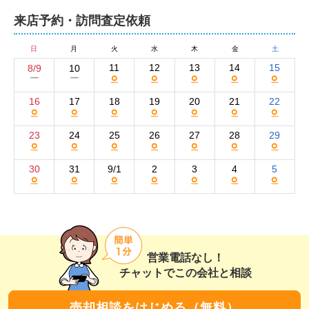
来店予約・訪問査定依頼
広告に掲載する写真は、物件の魅力を最大限アピールで
きるようこだわりを持って撮影。社内で写真撮影研修を
日
月
火
水
木
金
土
実施するなど、買い手の目に留まる広告作りを心がけて
11
12
13
14
15
8/9
10
○
○
○
○
○
ー
ー
います。また、お取引のあったお客様からのご紹介が多
16
17
18
19
20
21
22
い点も弊社の強みです。

○
○
○
○
○
○
○
23
24
25
26
27
28
29
充実した売却サポート体制が強みです！女性ス
○
○
○
○
○
○
○
30
31
9/1
2
3
4
5
○
○
○
○
○
○
○
弊社の強みは、ホームステージングやリフォーム、解体
や引越し業者、不用品処分業者のご紹介サービスといっ
た多彩なサポートを展開していること。充実したサポー
ト体制で、お客様の大切な不動産のご売却を支えます。

営業電話なし！
また、長年不動産業界に携わっているスタッフが、多数
チャットでこの会社と相談
在籍している点も強みです。豊富な知識と経験を持つス
売却相談をはじめる（無料）
タッフが、お客様お一人おひとりのニーズに合わせた最