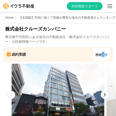
売却相談スタート
Home
【全国版】売却に強くて実績が豊富な地元の不動産屋さんランキング
株式会社クルーズカンパニー
東京都
千代田区
にある地元の不動産会社「
株式会社クルーズカンパニ
はじめての方へ
ー
」の詳細情報ページです。
不動産会社を探す
8
成約実績
売却
件
物件の価格を知る
お家の売却を学ぶ
不動産会社向け情報