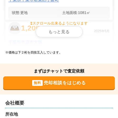
状態:
更地
土地面積:
1081
㎡
スクロール出来るようになります
1,200
万円
2025年5月
もっと見る
千葉県市原市大厩
※価格は下２桁を四捨五入しています。
状態:
更地
土地面積:
263
㎡
1,000
まずはチャットで査定依頼
万円
2025年1月
売却相談をはじめる
無料
千葉県松戸市古ケ崎
状態:
更地
土地面積:
74
㎡
会社概要
1,600
所在地
万円
2025年1月