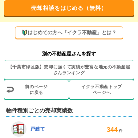
広告に掲載する情報はこまめに更新し、買い手により新
売却相談をはじめる（無料）
鮮な情報を提供することを心がけております。

また、過去にお取引きいただいた顧客から、新しいお客
はじめての方へ「イクラ不動産」とは？
様をご紹介いただく機会が多いことも、創業以来地域に
密着した営業を続けている弊社の強みです。
地元密着で買取も可能！地域に根差した対応に
別の不動産屋さんを探す
自信があります
【
千葉市緑区
版】
売却に強くて実績が豊富な地元の
不動産屋
さんランキング
地域密着型の営業スタイルで、地元のお客様からのご信
頼をいただきながら事業を継続している点が弊社の強み
前のページ
イクラ不動産トップ
です。

に戻る
ページへ
不動産売却は不安な点が多いものですが、代表をはじめ
物件種別ごとの売却実績数
経験豊富なスタッフがお客様をしっかりサポートいたし
ますので安心してお任せいただけます。

344
戸建て
件
仲介だけでなく、買取も可能です。すぐに現金化された