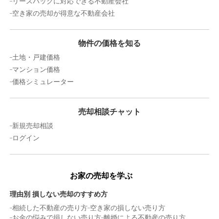
リースバックに対応できる不動産会社
空き家の売却が得意な不動産会社
900
万円
2022年9月
物件の価格を知る
千葉県千葉市若葉区源町
土地・戸建価格
状態:
更地
土地面積:
175
㎡
マンション価格
価格シミュレーター
300
万円
2022年8月
売却相談チャット
千葉県千葉市緑区誉田町二丁目
新規売却相談
ログイン
状態:
古家あり
土地面積:
109
㎡
30
お家の売却を学ぶ
万円
2022年6月
理由別 損しない売却のすすめ方
千葉県千葉市緑区誉田町一丁目
相続した不動産の売り方
空き家の損しない売り方
お金の悩みで損しない売り方
離婚による不動産の売り方