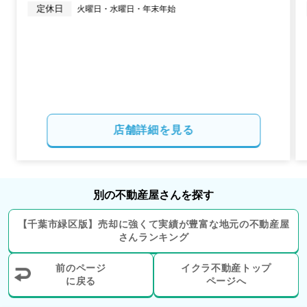
状態:
更地
土地面積:
256
㎡
定休日
火曜日・水曜日・年末年始
2,000
万円
2024年2月
千葉県千葉市若葉区千城台西一丁目
状態:
更地
土地面積:
223
㎡
店舗詳細を見る
1,800
万円
2023年7月
千葉県四街道市鹿渡
別の不動産屋さんを探す
状態:
更地
土地面積:
216
㎡
【
千葉市緑区
版】
売却に強くて実績が豊富な地元の
不動産屋
さんランキング
1,500
万円
前のページ
イクラ不動産トップ
2023年4月
に戻る
ページへ
千葉県船橋市芝山五丁目