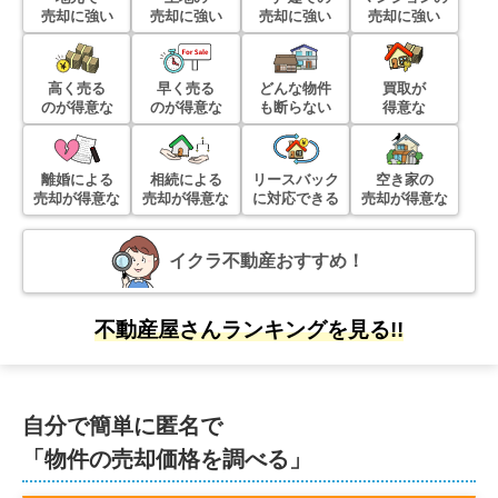
売却に強い
売却に強い
売却に強い
売却に強い
千葉県四街道市吉岡
状態:
更地
土地面積:
165
㎡
高く売る
早く売る
どんな物件
買取が
のが得意な
のが得意な
も断らない
得意な
12,200
万円
2023年3月
離婚による
相続による
リースバック
空き家の
売却が得意な
売却が得意な
に対応できる
売却が得意な
東京都世田谷区桜上水二丁目
イクラ不動産おすすめ！
状態:
更地
土地面積:
206
㎡
1,100
不動産屋さんランキングを見る!!
万円
2022年11月
千葉県佐倉市宮小路町
自分で簡単に匿名で
状態:
更地
土地面積:
152
㎡
「物件の売却価格を調べる」