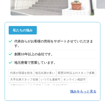
私たちの強み
代表自らがお客様の売却をサポートさせていただきま
す。
創業10年以上の会社です。
地元密着で営業しています。
代表が現場を担当
地元出身が多い
業歴10年以上のスタッフ多数
大手出身スタッフ在籍
いつでも連絡可
オンライン相談可
創業10年以上
地元密着
出張・遠方対応可
強みをもっと見る
引越し業者紹介サービスあり
不用品処分サービスあり
測量サービスあり
リフォーム・解体対応
賃貸対応
買取可