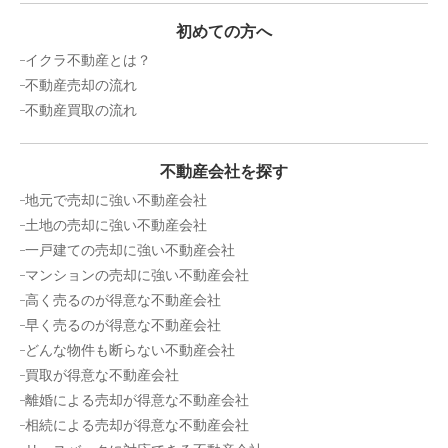
2,000
万円
2022年10月
初めての方へ
千葉県印西市草深
イクラ不動産とは？
不動産売却の流れ
状態:
更地
土地面積:
165
㎡
不動産買取の流れ
2,000
万円
不動産会社を探す
2022年10月
地元で売却に強い不動産会社
千葉県印西市草深
土地の売却に強い不動産会社
一戸建ての売却に強い不動産会社
状態:
更地
土地面積:
165
㎡
マンションの売却に強い不動産会社
高く売るのが得意な不動産会社
2,000
早く売るのが得意な不動産会社
万円
2022年10月
どんな物件も断らない不動産会社
買取が得意な不動産会社
千葉県印西市草深
離婚による売却が得意な不動産会社
相続による売却が得意な不動産会社
状態:
更地
土地面積:
165
㎡