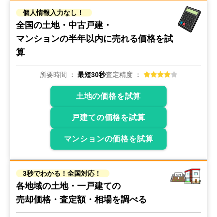
300
万円
2022年11月
個人情報入力なし！
全国の土地・中古戸建・
千葉県千葉市稲毛区園生町
マンションの
半年以内に売れる価格を試
算
状態:
更地
土地面積:
217
㎡
所要時間
最短30秒
査定精度
1,000
万円
2022年11月
土地の価格を試算
千葉県八街市八街ろ
戸建ての価格を試算
状態:
古家あり
土地面積:
991
㎡
マンションの価格を試算
700
万円
2022年11月
3秒でわかる！全国対応！
各地域の土地・一戸建ての
千葉県八街市八街ほ
売却価格・査定額・相場を調べる
状態:
更地
土地面積:
198
㎡