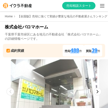
売却相談スタート
Home
【全国版】売却に強くて実績が豊富な地元の不動産屋さんランキング
株式会社パロマホーム
千葉県
千葉市緑区
にある地元の不動産会社「
株式会社パロマホーム
」
はじめての方へ
の詳細情報ページです。
不動産会社を探す
488
39
成約実績
売却
件
買取
件
物件の価格を知る
お家の売却を学ぶ
不動産会社向け情報