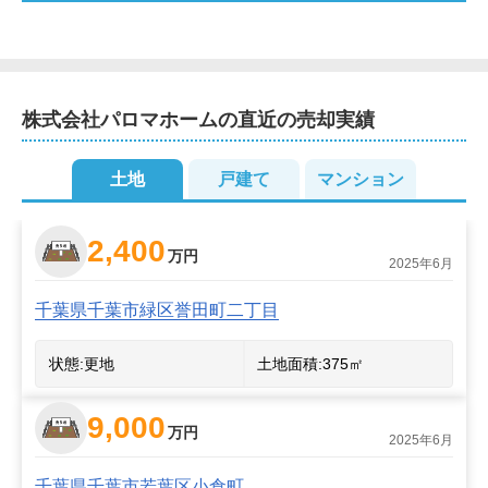
2
シーに配慮した個別ブースもございます。駅までの送迎
2
2
も可能です。遠方にお住まいの場合でも出張させていた
3
3
9
3
だきます。

15
4
4
3
2
2
6
5
2
2
8
3
13
2
3
38
6
3
2
3
株式会社パロマホーム
の直近の売却実績
2
7
2
お客様にわかりやすいご説明をすることと、売却後も長
3
2
2
くお付き合いさせていただけることを心がけております
4
2
3
10
4
2
4
2
3
3
19
3
土地
2
戸建て
マンション
6
2
2
ので、不動産に関することならどのようなことでもご相
5
2
2
2
5
2
6
4
2
6
2
2
4
3
談ください。
2
2
2,400
万円
2
2025年6月
3
2
10
2
千葉県千葉市緑区誉田町二丁目
状態:
更地
土地面積:
375
㎡
9,000
万円
2025年6月
千葉県千葉市若葉区小倉町