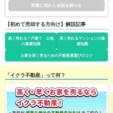
実際に売れた金額を調べる
状態:
更地
土地面積:
165
㎡
1,900
万円
【初めて売却する方向け】解説記事
2022年10月
千葉県印西市草深
高く売れる一戸建て・土地
高く売れるマンションの基
の基礎知識
礎知識
状態:
更地
土地面積:
172
㎡
お家を高く売るための不動産屋選びのコツ
2,000
万円
2022年10月
「イクラ不動産」って何？
千葉県印西市草深
状態:
更地
土地面積:
165
㎡
2,000
万円
2022年10月