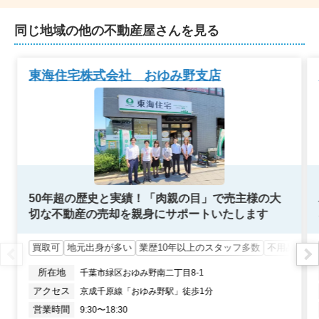
800
万円
2024年10月
同じ地域の他の不動産屋さんを見る
千葉県千葉市若葉区坂月町
東海住宅株式会社 おゆみ野支店
状態:
更地
土地面積:
314
㎡
2,400
万円
2024年9月
千葉県千葉市若葉区千城台西一丁目
50年超の歴史と実績！「肉親の目」で売主様の大
状態:
古家あり
土地面積:
237
㎡
切な不動産の売却を親身にサポートいたします
1,600
買取可
地元出身が多い
業歴10年以上のスタッフ多数
不用品処分
万円
2024年3月
所在地
千葉市緑区おゆみ野南二丁目8-1
千葉県千葉市中央区塩田町
アクセス
京成千原線「おゆみ野駅」徒歩1分
営業時間
9:30〜18:30