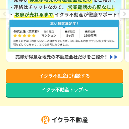
千葉県印西市草深
状態:
更地
土地面積:
165
㎡
2,000
万円
2022年10月
千葉県印西市草深
状態:
更地
土地面積:
165
㎡
イクラ不動産に相談する
2,000
万円
2022年10月
イクラ不動産トップへ
千葉県印西市草深
状態:
更地
土地面積:
165
㎡