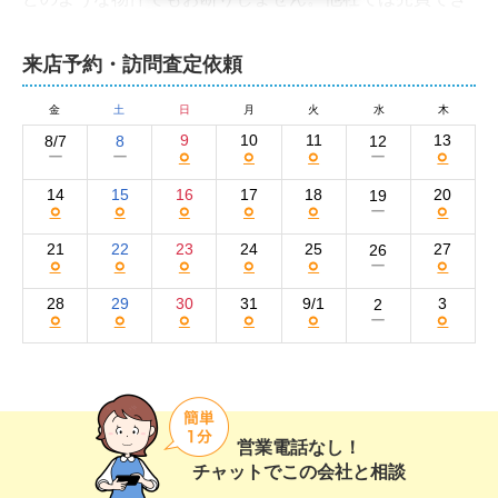
ないと断られた難しい物件でも買い手を見つけ、見事成
約へとつなげた実績もございます。

来店予約・訪問査定依頼
代表自らも現場を担当している点が弊社の強みです。親
金
土
日
月
火
水
木
身になって誠意ある対応をさせていただきますので、ど
9
10
11
13
8/7
8
12
○
○
○
○
ー
ー
ー
のようなことでもお気軽にご相談ください。
株式会社パロマホームの集客方法と売却活動の
14
15
16
17
18
20
19
○
○
○
○
○
○
ー
強み
21
22
23
24
25
27
26
○
○
○
○
○
○
ー
弊社の集客方法は、インターネットがメインです。当社
サイトでの掲載を始め、SUUMOやat homeなど大手不動
28
29
30
31
9/1
3
2
○
○
○
○
○
○
ー
産情報ポータルサイトにも物件情報を載せて買い手を集
めています。

そのほかにも、チラシのポスティングや新聞折込広告、
看板の設置も実施。オープンハウスでの内覧も行い、実
営業電話なし！
際の建物の様子をお客様に体験していただきます。

チャットでこの会社と相談