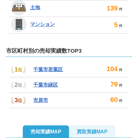
い方やなかなか買い手がつかずに困っている方は、ぜひ
139
土地
件
ご相談ください。

5
マンション
件
引越し業者や不用品処分サービス、賃貸物件のご紹介も
承りますので、スムーズに売却を進めていただけます。
測量サービス、リフォーム、解体にも対応可能。お客様
市区町村別の売却実績数TOP3
のご自宅の状況に合わせて適切なサービスをご提供しま
す。お気軽にご相談ください。
104
不動産売却は、株式会社パロマホームにお任せ
1
千葉市若葉区
位
件
ください！
79
2
千葉市緑区
位
件
弊社は、弁護士や税理士、司法書士、土地家屋調査士、
建築士など各種専門家とも連携しております。相続に伴
60
3
市原市
位
件
う資産整理や離婚による売却、任意売却、空き家の売却
など、複雑なご事情が絡む案件も対応可能です。

11
ご相談、査定はもちろん無料。秘密は厳守いたしますの
売却実績MAP
買取実績MAP
5
2
でご安心ください。店舗にはキッズスペースやプライバ