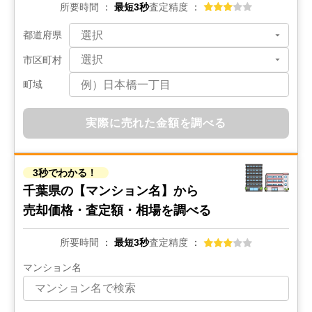
所要時間
最短3秒
査定精度
500
都道府県
万円
2022年10月
市区町村
千葉県千葉市若葉区中田町
町域
状態:
更地
土地面積:
177
㎡
実際に売れた金額を調べる
1,900
万円
2022年10月
3秒でわかる！
千葉県印西市草深
千葉県の
【マンション名】から
売却価格・査定額・相場を調べる
状態:
更地
土地面積:
165
㎡
所要時間
最短3秒
査定精度
1,900
万円
マンション名
2022年10月
千葉県印西市草深