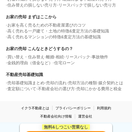
住み替えの損しない売り方
リースバックで損しない売り方
状態:
更地
土地面積:
222
㎡
お家の売却 まずはここから
400
万円
お家を高く売るための不動産屋選びのコツ
2022年6月
高く売れる一戸建て・土地の特徴&査定方法の基礎知識
高く売れるマンションの特徴&査定方法の基礎知識
千葉県東金市台方
お家の売却 こんなときどうするの？
状態:
更地
土地面積:
124
㎡
買い替え・住み替え
離婚
相続
リースバック
事故物件
金銭的理由（借金など）
住宅ローン
1,000
万円
2022年3月
不動産売却基礎知識
売却基礎知識まとめ
売却の流れ
売却方法の種類
媒介契約とは
千葉県千葉市稲毛区園生町
査定額について
不動産会社の選び方
売却にかかる費用と税金
状態:
更地
土地面積:
133
㎡
イクラ不動産とは
プライバシーポリシー
利用規約
1,000
不動産会社向け情報
運営会社
万円
2022年3月
無料&しつこい営業なし