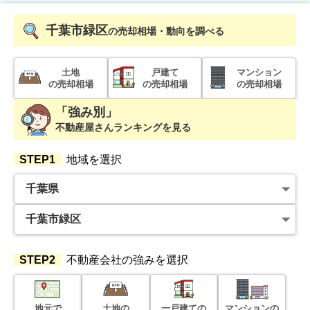
状態:
更地
土地面積:
146
㎡
千葉市緑区
の売却相場・動向を調べる
1,500
万円
土地
戸建て
マンション
2023年4月
の売却相場
の売却相場
の売却相場
千葉県四街道市吉岡
「強み別」
不動産屋さんランキングを見る
状態:
更地
土地面積:
165
㎡
STEP1
地域を選択
1,500
万円
2023年4月
千葉県四街道市吉岡
状態:
更地
土地面積:
165
㎡
STEP2
不動産会社の強みを選択
1,500
万円
2023年4月
地元で
土地の
一戸建ての
マンションの