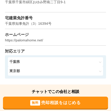
千葉県千葉市緑区おゆみ野南二丁目9-1
千葉県千葉市稲毛区園生町
宅建業免許番号
状態:
古家あり
土地面積:
259
㎡
千葉県知事免許
（
3
）
16394
号
4,400
ホームページ
万円
2024年11月
https://palomahome.net/
千葉県千葉市緑区おゆみ野一丁目
対応エリア
状態:
更地
土地面積:
282
㎡
千葉県
東京都
5,400
万円
2024年11月
千葉県千葉市中央区花輪町
チャットでこの会社と相談
状態:
更地
土地面積:
678
㎡
売却相談をはじめる
無料