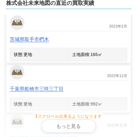
ご要望があれば、駅までの送迎もいたします。いつでも
株式会社未来地図
の直近の買取実績
お申し付けください。ご来店がむずかしい場合は、オン
ラインでのご相談も可能です。

2023年2月
いつご連絡いただいても対応いたしますので、不動産の
ことなら何でもお気軽にお問い合わせください。
茨城県取手市椚木
状態:
更地
土地面積:
165
㎡
2022年12月
千葉県船橋市三咲三丁目
状態:
更地
土地面積:
992
㎡
スクロール出来るようになります
2022年12月
もっと見る