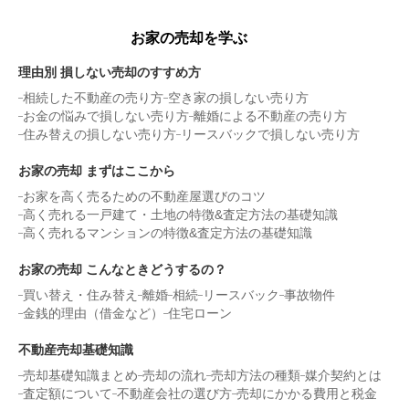
お家の売却を学ぶ
理由別 損しない売却のすすめ方
相続した不動産の売り方
空き家の損しない売り方
お金の悩みで損しない売り方
離婚による不動産の売り方
住み替えの損しない売り方
リースバックで損しない売り方
お家の売却 まずはここから
お家を高く売るための不動産屋選びのコツ
高く売れる一戸建て・土地の特徴&査定方法の基礎知識
高く売れるマンションの特徴&査定方法の基礎知識
お家の売却 こんなときどうするの？
買い替え・住み替え
離婚
相続
リースバック
事故物件
金銭的理由（借金など）
住宅ローン
不動産売却基礎知識
売却基礎知識まとめ
売却の流れ
売却方法の種類
媒介契約とは
査定額について
不動産会社の選び方
売却にかかる費用と税金