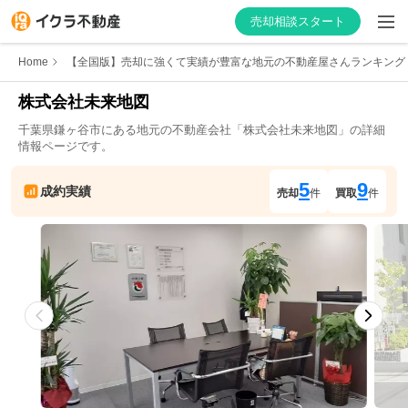
売却相談スタート
Home
【全国版】売却に強くて実績が豊富な地元の不動産屋さんランキング
株式会社未来地図
千葉県
鎌ヶ谷市
にある地元の不動産会社「
株式会社未来地図
」の詳細
はじめての方へ
情報ページです。
不動産会社を探す
5
9
成約実績
売却
件
買取
件
物件の価格を知る
お家の売却を学ぶ
不動産会社向け情報