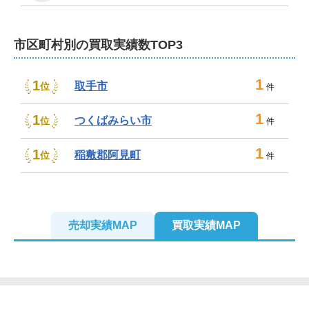
にも対応いたします。

引越し業者や高齢者施設のご紹介サービスなど売却に伴
市区町村別の買取実績数TOP3
うサポートサービスもございますので、必要の際はお気
軽にお申し付けください。
1
1
取手市
位
不動産売却は、株式会社未来地図にお任せくだ
件
さい！
1
1
つくばみらい市
位
件
弊社の社名「未来地図」には、「不動産を通してこれか
1
1
らの素敵な未来をつくるお役に立ちたい」という思いが
稲敷郡阿見町
位
件
込められています。売主様お一人おひとりが描く素敵な
未来をつくるため全力を尽くしてまいりますので、些細
なことでもご遠慮なくご相談ください。

売却実績MAP
買取実績MAP
査定やご相談は無料です。もちろん秘密厳守を徹底して
おります。女性スタッフも在籍。店舗は「新鎌ヶ谷」か
ら徒歩5分の場所です。
