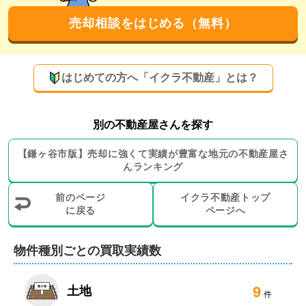
弊社は早期成約実現に向け「囲い込み」などは決してせ
ず、すぐに各不動産会社へ情報を公開いたします。公正
売却相談をはじめる（無料）
かつ健全な売買活動をお約束いたしますので、どうぞご
安心してお任せください。
買取にも注力！相続や離婚による売却なども得
はじめての方へ「イクラ不動産」とは？
意です
弊社は、売買仲介だけでなく時間をかけずに不動産を現
別の不動産屋さんを探す
金化できる「買取」にも注力しています。売却期限のあ
るお客様や、近所に知られずに売却されたいお客様も安
【
鎌ヶ谷市
版】
売却に強くて実績が豊富な地元の
不動産屋さ
んランキング
心してご相談ください。

前のページ
イクラ不動産トップ
さらに弊社は、税理士や司法書士、土地家屋調査士、建
に戻る
ページへ
築士とも連携。相続や離婚による売却など専門知識が必
要な案件もご相談いただけます。

物件種別ごとの買取実績数
また、空き家の売却も得意とする分野です。居住用物件
9
だけでなく山林や農地、市街化区域外にある物件の売却
土地
件