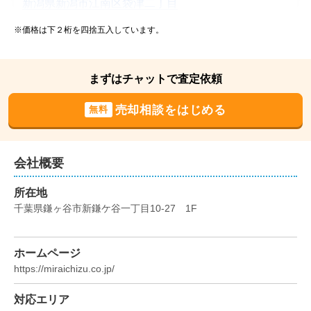
新潟県新潟市江南区袋津二丁目
※価格は下２桁を四捨五入しています。
状態:
更地
土地面積:
1492
㎡
まずはチャットで査定依頼
2022年10月
売却相談をはじめる
無料
茨城県つくばみらい市谷井田
状態:
更地
土地面積:
2700
㎡
会社概要
所在地
2022年7月
千葉県鎌ヶ谷市新鎌ケ谷一丁目10-27　1F
埼玉県志木市上宗岡五丁目
ホームページ
状態:
更地
土地面積:
173
㎡
https://miraichizu.co.jp/
対応エリア
2022年7月