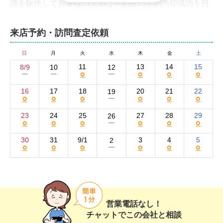
識を駆使してお客様の大切な不動産の早期売却成功を目
指します。不動産のことなら、何でもお気軽にご相談く
ださい。
来店予約・訪問査定依頼
株式会社未来地図の集客方法と売却活動の強み
日
月
火
水
木
金
土
早期売却に力を注いでいる弊社の集客方法は、広範囲の
11
13
14
15
8/9
10
12
○
○
○
○
ー
ー
ー
買い手に情報を届けやすいインターネットの活用がメイ
ンです。

16
17
18
20
21
22
19
○
○
○
○
○
○
ー
物件情報は、当社サイトだけでなくSUUMOやat homeな
23
24
25
27
28
29
26
○
○
○
○
○
○
ー
どの大手不動産ポータルサイトに掲載して買い手を集め
ています。

30
31
9/1
3
4
5
2
○
○
○
○
○
○
ー
また、これまでのお客様からのご紹介も多数。こうして
弊社をご紹介いただけることも、創業以来「地域密着型
の不動産会社」を目指し、地元に根差した営業を続けて
いる証だと自負しております。

営業電話なし！
チャットでこの会社と相談