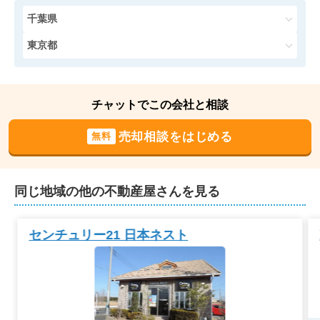
千葉県
茨城県稲敷郡阿見町大字曙
東京都
状態:
その他
土地面積:
500
㎡
チャットでこの会社と相談
2022年7月
売却相談をはじめる
無料
栃木県那須塩原市関谷
状態:
更地
土地面積:
735
㎡
同じ地域の他の不動産屋さんを見る
2022年6月
センチュリー21 日本ネスト
群馬県前橋市岩神町二丁目
状態:
更地
土地面積:
147
㎡