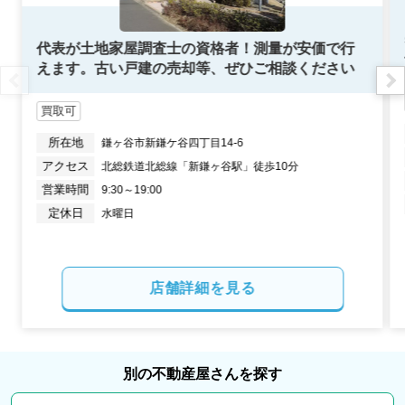
2022年6月
代表が土地家屋調査士の資格者！測量が安価で行
えます。古い戸建の売却等、ぜひご相談ください
埼玉県北本市東間八丁目
買取可
状態:
更地
土地面積:
384
㎡
所在地
鎌ヶ谷市新鎌ケ谷四丁目14-6
アクセス
北総鉄道北総線「新鎌ヶ谷駅」徒歩10分
営業時間
9:30～19:00
定休日
水曜日
店舗詳細を見る
別の不動産屋さんを探す