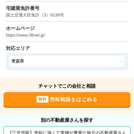
宅建業免許番号
状態:
更地
土地面積:
268
㎡
国土交通大臣免許
（
3
）
8138
号
1,400
ホームページ
万円
2022年12月
https://www.36net.jp/
青森県三沢市平畑二丁目
対応エリア
状態:
更地
土地面積:
600
㎡
青森県
700
万円
2022年11月
チャットでこの会社と相談
青森県十和田市西三番町
売却相談をはじめる
無料
状態:
更地
土地面積:
325
㎡
別の不動産屋さんを探す
3,300
万円
2022年10月
【
三沢市
版】
売却に強くて実績が豊富な地元の
不動産屋さん