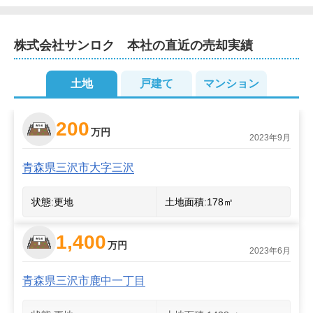
駐車場や個別ブースも完備。駅までの送迎も行っており
ます。

株式会社サンロク　本社
の直近の売却実績
遠方にお住まいでご来店がむずかしい方には、オンライ
ンでのご相談も承っております。不動産に関することな
土地
戸建て
マンション
ら、いつでもご連絡ください。
2
2
200
3
万円
2023年9月
2
2
青森県三沢市大字三沢
状態:
更地
土地面積:
178
㎡
1,400
万円
2023年6月
青森県三沢市鹿中一丁目