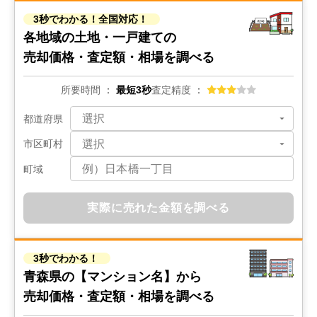
3秒でわかる！全国対応！
状態:
更地
土地面積:
362
㎡
各地域の土地・一戸建ての
売却価格・査定額・相場を調べる
100
万円
2022年6月
所要時間
最短3秒
査定精度
青森県三沢市中央町二丁目
都道府県
状態:
更地
土地面積:
10
㎡
市区町村
町域
10
万円
2022年6月
実際に売れた金額を調べる
青森県三沢市中央町二丁目
状態:
更地
土地面積:
0
㎡
3秒でわかる！
青森県の
【マンション名】から
300
万円
売却価格・査定額・相場を調べる
2022年6月