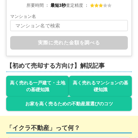
所要時間
最短3秒
査定精度
青森県上北郡六戸町大字犬落瀬
マンション名
状態:
更地
土地面積:
538
㎡
700
万円
実際に売れた金額を調べる
2022年5月
青森県三沢市大字三沢
【初めて売却する方向け】解説記事
状態:
更地
土地面積:
208
㎡
高く売れる一戸建て・土地
高く売れるマンションの基
1,100
の基礎知識
礎知識
万円
2022年5月
お家を高く売るための不動産屋選びのコツ
青森県三沢市南町三丁目
状態:
更地
土地面積:
330
㎡
「イクラ不動産」って何？