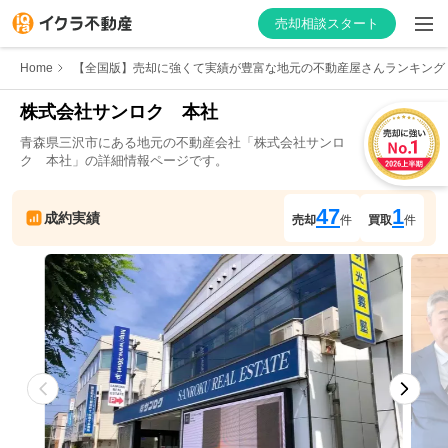
売却相談スタート
Home
【全国版】売却に強くて実績が豊富な地元の不動産屋さんランキング
株式会社サンロク　本社
青森県
三沢市
にある地元の不動産会社「
株式会社サンロ
はじめての方へ
ク　本社
」の詳細情報ページです。
不動産会社を探す
47
1
成約実績
売却
件
買取
件
物件の価格を知る
お家の売却を学ぶ
不動産会社向け情報