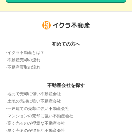
400
万円
2022年2月
青森県十和田市東二十四番町
状態:
更地
土地面積:
329
㎡
初めての方へ
イクラ不動産とは？
2,400
不動産売却の流れ
万円
2021年9月
不動産買取の流れ
青森県十和田市東二十一番町
不動産会社を探す
状態:
更地
土地面積:
4404
㎡
地元で売却に強い不動産会社
土地の売却に強い不動産会社
2,400
一戸建ての売却に強い不動産会社
万円
2021年9月
マンションの売却に強い不動産会社
高く売るのが得意な不動産会社
青森県十和田市東二十一番町
早く売るのが得意な不動産会社