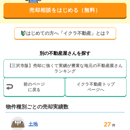
も設置するなど、遠方、近隣問わず広範囲の買い手に向
けた売却活動を展開することで集客数アップを狙いま
売却相談をはじめる（無料）
す。
買取やリースバックにも対応！売主様に合わせ
たご提案をいたします
はじめての方へ「イクラ不動産」とは？
弊社では、仲介以外の売却方法の選択も可能です。すぐ
に現金化できる買取も行っており、過去には築40年以上
別の不動産屋さんを探す
の物件を買取って賃貸住宅へリノベーションした実績も
ございます。また、売却後も住み続けられるリースバッ
【
三沢市
版】
売却に強くて実績が豊富な地元の
不動産屋さん
ランキング
クのお取り扱いもございますので、ご遠慮なくご相談く
ださい。

前のページ
イクラ不動産トップ
に戻る
ページへ
リフォームや建物の解体工事、引越し業者のご紹介、測
量、瑕疵保険や賃貸物件のご案内も可能です。そのほ
物件種別ごとの売却実績数
か、一般的に売りにくいとされる、田んぼなどの農地や
山林、市街化区域外にある物件の売却もお受けいたしま
27
す。

土地
件