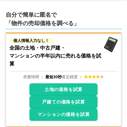
300
自分で簡単に匿名で
万円
2022年7月
「物件の売却価格を調べる」
青森県上北郡おいらせ町深沢平
個人情報入力なし！
状態:
更地
土地面積:
2548
㎡
全国の土地・中古戸建・
マンションの
半年以内に売れる価格を試
100
万円
算
2022年7月
青森県上北郡おいらせ町深沢平
所要時間
最短30秒
査定精度
土地の価格を試算
状態:
更地
土地面積:
760
㎡
戸建ての価格を試算
100
万円
2022年6月
マンションの価格を試算
青森県上北郡六戸町大字犬落瀬