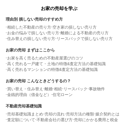
お家の売却を学ぶ
理由別 損しない売却のすすめ方
相続した不動産の売り方
空き家の損しない売り方
お金の悩みで損しない売り方
離婚による不動産の売り方
住み替えの損しない売り方
リースバックで損しない売り方
お家の売却 まずはここから
お家を高く売るための不動産屋選びのコツ
高く売れる一戸建て・土地の特徴&査定方法の基礎知識
高く売れるマンションの特徴&査定方法の基礎知識
お家の売却 こんなときどうするの？
買い替え・住み替え
離婚
相続
リースバック
事故物件
金銭的理由（借金など）
住宅ローン
不動産売却基礎知識
売却基礎知識まとめ
売却の流れ
売却方法の種類
媒介契約とは
査定額について
不動産会社の選び方
売却にかかる費用と税金