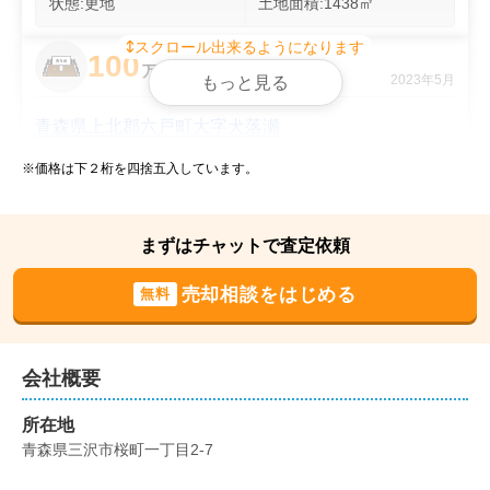
状態:
更地
土地面積:
1438
㎡
スクロール出来るようになります
100
万円
2023年5月
もっと見る
青森県上北郡六戸町大字犬落瀬
※価格は下２桁を四捨五入しています。
状態:
更地
土地面積:
376
㎡
700
まずはチャットで査定依頼
万円
2023年4月
売却相談をはじめる
無料
青森県三沢市美野原三丁目
状態:
更地
土地面積:
172
㎡
会社概要
1,100
所在地
万円
2023年1月
青森県三沢市桜町一丁目2-7
青森県三沢市美野原二丁目