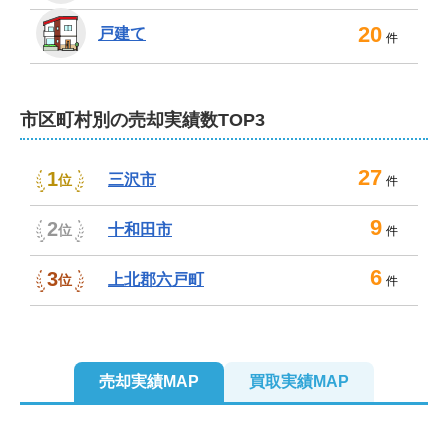
どのような物件でもお断りせず、売主様にご満足いただ
20
戸建て
件
けるご提案をいたします。不動産のお困りごとはぜひお
任せください。
不動産売却は、株式会社サンロクにお任せくだ
市区町村別の売却実績数TOP3
さい！
27
弊社は、税理士、司法書士、土地家屋調査士、建築士、
1
三沢市
位
件
競売主任者といった各種の専門家とも連携しておりま
9
す。相続による売却や任意売却など、複雑な事情がある
2
十和田市
位
件
売却も安心してお任せください。

6
3
上北郡六戸町
位
件
また、住み替えや空き家の売却も得意です。女性スタッ
フも在籍しており、英語での対応も可能です。分かりや
すく親切丁寧な接客を心がけておりますので、些細なこ
とでもお気軽にお尋ねください。

売却実績MAP
買取実績MAP
査定やご相談は無料、もちろん秘密厳守です。店舗には
3