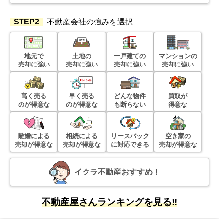
500
万円
2022年9月
STEP2
不動産会社の強みを選択
青森県三沢市中央町三丁目
地元で
土地の
一戸建ての
マンションの
状態:
更地
土地面積:
293
㎡
売却に強い
売却に強い
売却に強い
売却に強い
1,700
万円
2022年9月
高く売る
早く売る
どんな物件
買取が
のが得意な
のが得意な
も断らない
得意な
青森県三沢市大字三沢
離婚による
状態:
更地
相続による
リースバック
土地面積:
736
㎡
空き家の
売却が得意な
売却が得意な
に対応できる
売却が得意な
500
万円
2022年9月
イクラ不動産おすすめ！
青森県三沢市桜町三丁目
不動産屋さんランキングを見る!!
状態:
更地
土地面積:
165
㎡