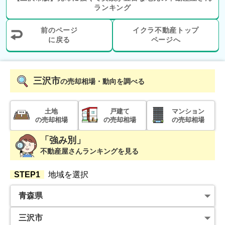
ランキング
青森県三沢市上久保三丁目
前のページ
イクラ不動産トップ
状態:
更地
に戻る
土地面積:
691
ページへ
㎡
400
万円
2022年10月
三沢市
の売却相場・動向を調べる
青森県十和田市西四番町
土地
戸建て
マンション
の売却相場
の売却相場
の売却相場
状態:
更地
土地面積:
364
㎡
「強み別」
100
不動産屋さんランキングを見る
万円
2022年10月
STEP1
地域を選択
青森県上北郡六戸町大字折茂
状態:
更地
土地面積:
430
㎡