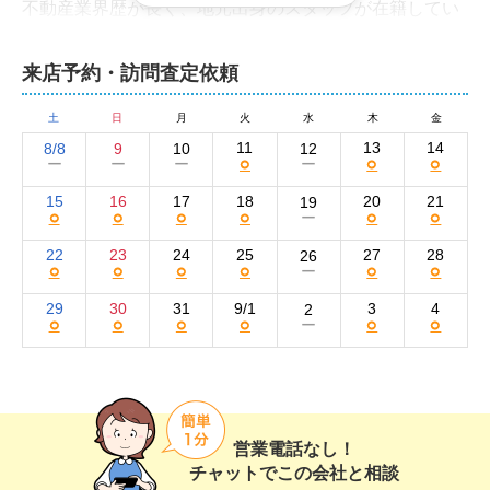
不動産業界歴が長く、地元出身のスタッフが在籍してい
る点が弊社の強みです。豊富な知識と経験を活かし、早
期売却成功に向け尽力いたします。お気軽にご相談くだ
来店予約・訪問査定依頼
さい。
株式会社サンロクの集客方法と売却活動の強み
土
日
月
火
水
木
金
11
13
14
8/8
9
10
12
○
○
○
ー
ー
ー
ー
弊社の強みは、時代の変化に合わせて広告媒体を選択し
ている点です。現在は買い手の集客方法として、インタ
15
16
17
18
20
21
19
○
○
○
○
○
○
ー
ーネットをメインに活用しています。

22
23
24
25
27
28
26
○
○
○
○
○
○
ー
物件情報は自社ホームページに掲載。買い手に興味を持
ってもらえるよう、できるだけたくさんの写真をあげて
29
30
31
9/1
3
4
2
○
○
○
○
○
○
ー
おります。また物件の魅力を買い手にしっかりと伝える
ために、設備や条件などの項目も詳しく記載。他社との
差別化を図っています。

そのほか、購入の可能性が高いとされる近隣の買い手に
営業電話なし！
向けたチラシのポスティングも実施。売出し物件の看板
チャットでこの会社と相談