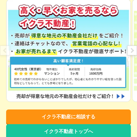
400
万円
2022年5月
青森県上北郡おいらせ町鶉久保
状態:
更地
土地面積:
316
㎡
900
万円
2022年3月
青森県三沢市岡三沢三丁目
状態:
更地
土地面積:
330
㎡
500
万円
2022年2月
イクラ不動産に相談する
青森県三沢市古間木二丁目
イクラ不動産トップへ
状態:
更地
土地面積:
297
㎡