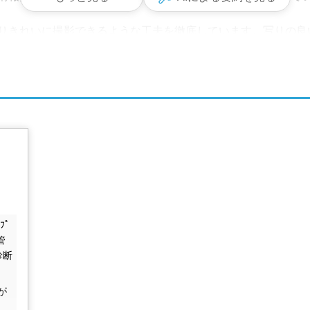
りきれいに撮影できるような工夫を徹底しています。写りの良
ンスを逃しません。売主様のご意向を最優先した売却活動を展
ォームや解体工事などにも対応いたし
ただくことも可能です。売却を急がれる場合や周囲に知られず
山林、市街化調整区域にある物件などの売却もご相談いただけま
不用品処分業者のご紹介など、売却に伴い必要となるサービス
ﾌﾟ
管
診断
、ご売却後の住み替え先として賃貸住宅が必要な場合のご紹介
が