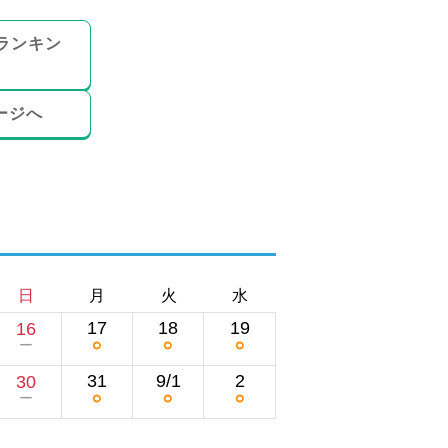
ランキン
ージへ
日
月
火
水
17
18
19
16
○
○
○
ー
31
9/1
2
30
○
○
○
ー