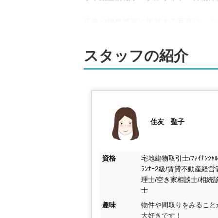
広告や物件情報に掲載する写真は、よ
を引く効果が期待できます。

スタッフの紹介
迅速なレスポンスと対応で、売却チャ
ぜひ弊社にお任せください。
買取も可能です！リフ
弊社では、買取による売却をお選びい
合わせください。田んぼなどの農地や
住友　聖子
リフォームや解体工事、高齢者施設や
やご状況に応じてご利用ください。

資格
宅地建物取引士/ﾌｧｲﾅﾝｼｬﾙ
ﾗﾝﾅｰ2級/賃貸不動産経営
理士/空き家相談士/相続
さらに賃貸仲介も扱っておりますので
士
社の強みです。

趣味
物件や間取りをみること
大好きです！