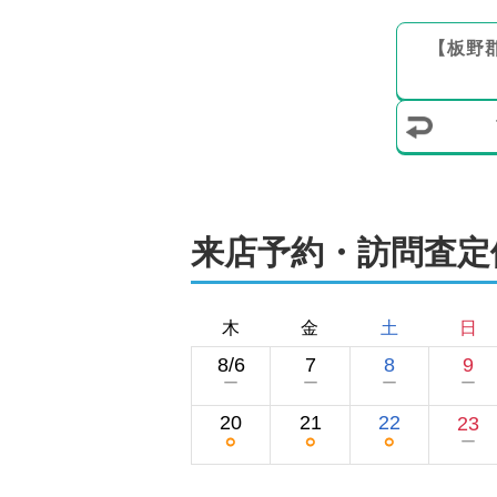
【
板野
来店予約・訪問査定
木
金
土
日
8/6
7
8
9
ー
ー
ー
ー
20
21
22
23
○
○
○
ー