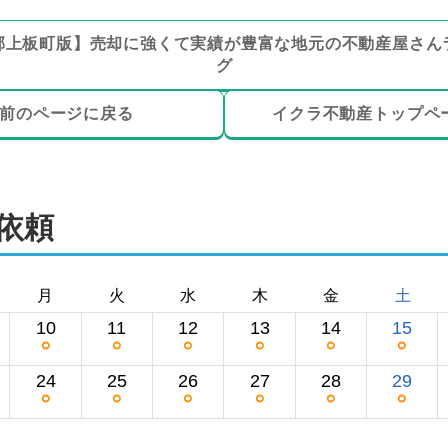
郡上板町
版】
売却に強くて実績が豊富な地元の
不動産屋さん
グ
前のページ
に戻る
イクラ不動産トップ
ペ
依頼
月
火
水
木
金
土
10
11
12
13
14
15
○
○
○
○
○
○
24
25
26
27
28
29
○
○
○
○
○
○