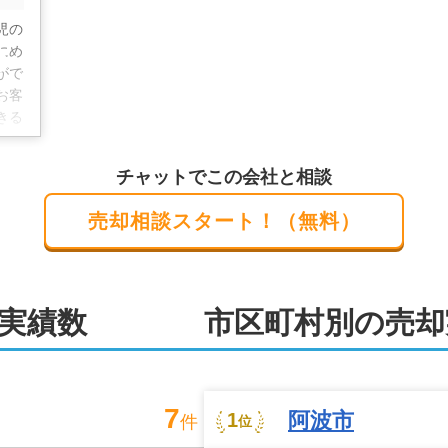
親身に対応いたします。お気軽にご相談ください。
動産 株式会社R&S企画にお任せく
児の
にめ
がで
売却なども得意としております。空き家相談士、相続診断士保
お客
連携。空き家やお金の問題も安心してご相談いただけます。

きる
いご
守です。店舗には駐車場も完備。お車でお越しいただくことも
軽に
チャットでこの会社と相談
ライン相談もお受けしております。

売却相談スタート！（無料）
性が築けるよう、売主様にご満足いただけるまでわかりやすい
任せください。
実績数
市区町村別の売却
7
阿波市
1
件
位