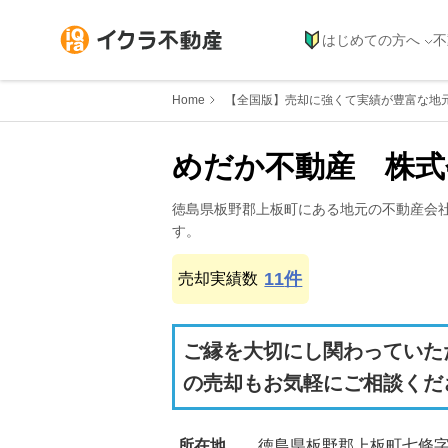
はじめての方へ
不
Home
【全国版】売却に強くて実績が豊富な地
めだか不動産　株式
徳島県
板野郡上板町
にある地元の不動産会
す。
11
件
売却実績数
ご縁を大切にし関わっていた
の売却もお気軽にご相談くだ
所在地
徳島県板野郡上板町七條字古