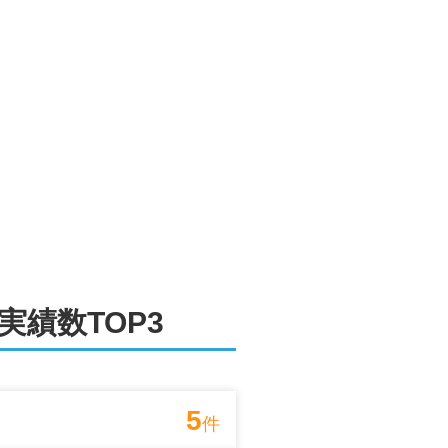
ださい！
有のスタッフが在籍しているだけでな
可能です。遠方にお住まいの場合やご
ご説明と親切な対応でサポートいたし
実績数TOP3
5
件