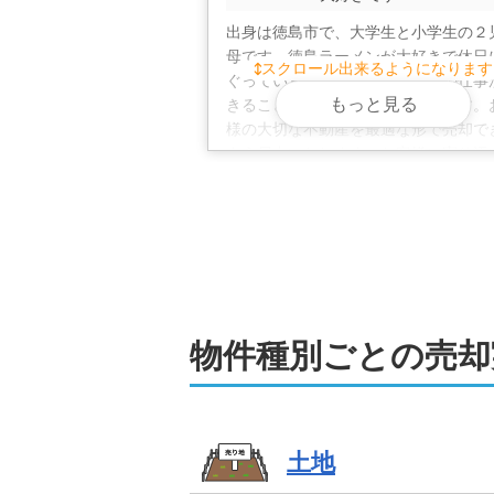
売却時のお困りごとやお悩みごとにも
不動産売却は、めだか不
出身は徳島市で、大学生と小学生の２
母です。徳島ラーメンが大好きで休日
スクロール出来るようになります
ぐっています！大好きな不動産の仕事
弊社では、相続による売却や空き家の
もっと見る
きることにやりがいを感じています。
く、ファイナンシャルプランナーとも
様の大切な不動産を最適な形で売却で
よう尽力いたします。お客様に寄り添
査定やご相談は無料。もちろん秘密厳
相談に誠心誠意対応いたします。お気
来店のお時間が取れない場合は、オン
ご相談ください！
ご売却後も長くお付き合いできる関係
ますので、不動産売却はぜひ弊社にお
物件種別ごとの売却
土地