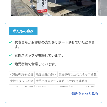
私たちの強み
代表自らがお客様の売却をサポートさせていただきま
す。
女性スタッフが在籍しています。
地元密着で営業しています。
代表が現場を担当
地元出身が多い
業歴10年以上のスタッフ多数
女性スタッフ在籍
大手出身スタッフ在籍
いつでも連絡可
オンライン相談可
創業10年以上
地元密着
リースバック対応
強みをもっと見る
農地・山林等対応
引越し業者紹介サービスあり
不用品処分サービスあり
測量サービスあり