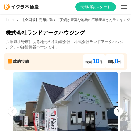
売却相談スタート
Home
【全国版】売却に強くて実績が豊富な地元の不動産屋さんランキング
株式会社ランドアークハウジング
兵庫県
小野市
にある地元の不動産会社「
株式会社ランドアークハウジ
はじめての方へ
ング
」の詳細情報ページです。
不動産会社を探す
10
8
成約実績
売却
件
買取
件
物件の価格を知る
お家の売却を学ぶ
不動産会社向け情報