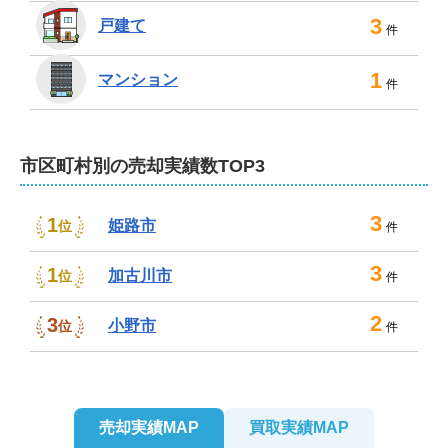
い。
3
戸建て
件
不動産売却は、株式会社ランドアークハウジン
グにお任せください！
1
マンション
件
弊社では、ファイナンシャルプランナーや弁護士、税理
士、司法書士、土地家屋調査士、建築士とも連携してお
市区町村別の売却実績数TOP3
ります。相続や離婚による売却、任意売却などの専門知
識を要する案件も安心してご相談ください。住み替えや
空き家の売却も弊社の得意分野です。

3
1
姫路市
位
件
査定やご相談は無料。もちろん秘密厳守です。店舗には
3
1
加古川市
位
件
駐車場やキッズスペースも完備。韓国語での対応や駅ま
でのご送迎も可能です。遠方にお住まいなどでご来店が
2
3
小野市
位
件
むずかしい場合は、オンライン相談もお受けしておりま
す。

誠意ある対応を心がけ、売主様にご満足いただけるまで
売却実績MAP
買取実績MAP
とことんお付き合いいたします。小野市周辺の不動産の