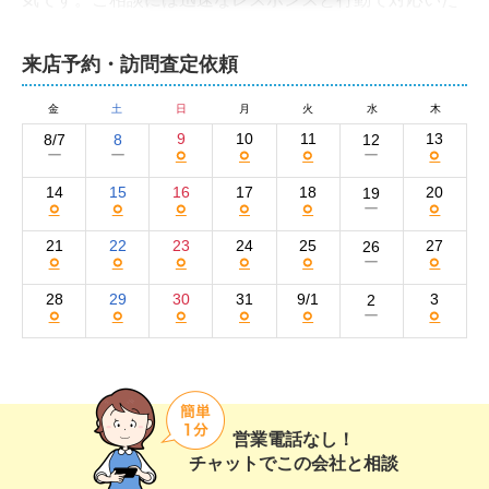
しますので、不動産に関することならいつでもお気軽に
ご連絡ください。
来店予約・訪問査定依頼
株式会社ランドアークハウジングの集客方法と
売却活動の強み
金
土
日
月
火
水
木
9
10
11
13
8/7
8
12
○
○
○
○
ー
ー
ー
弊社では、さまざまな媒体を使って買い手を集客してい
ます。物件情報は自社サイトと大手不動産ポータルサイ
14
15
16
17
18
20
19
○
○
○
○
○
○
ー
トのSUUMOやHOME'Sに掲載。SNSのInstagramも積極
的に活用し、写真や文章だけでは伝わらない物件の魅力
21
22
23
24
25
27
26
○
○
○
○
○
○
ー
を動画などで最大限にアピールしています。

28
29
30
31
9/1
3
2
○
○
○
○
○
○
ー
そのほか、近隣の買い手に向けたチラシのポスティング
や新聞折込広告、看板の設置なども実施。状況に応じて
広告会社に写真やイラストの作成を依頼するなど、購入
希望者の目を引くような工夫を欠かしません。

営業電話なし！
また、これまでお取引のあった方やお付き合いのある方
チャットでこの会社と相談
などから、新しい案件やお客様をご紹介いただくことが