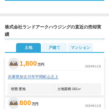
ことなら、ぜひ弊社までご連絡ください。
株式会社ランドアークハウジング
の直近の売却実
績
土地
戸建て
マンション
1,800
万円
2024年11月
兵庫県加古川市平岡町山之上
状態:
更地
土地面積:
161
㎡
800
万円
2024年11月