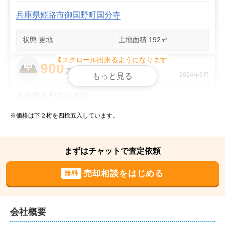
兵庫県姫路市御国野町国分寺
状態:
更地
土地面積:
192
㎡
スクロール出来るようになります
900
万円
2024年9月
もっと見る
兵庫県小野市古川町
※価格は下２桁を四捨五入しています。
状態:
古家あり
土地面積:
308
㎡
1,600
まずはチャットで査定依頼
万円
2024年9月
売却相談をはじめる
無料
兵庫県加古川市新神野六丁目
状態:
古家あり
土地面積:
236
㎡
会社概要