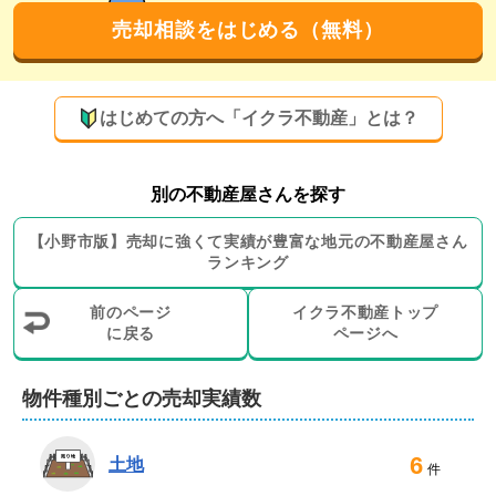
多い点も、地域密着営業を続けている弊社の強みです。
売却相談をはじめる（無料）
買取やリースバックにも対応可能！どんな物件
も真摯に対応いたします
はじめての方へ「イクラ不動産」とは？
弊社では、仲介以外に買取やリースバックのお取り扱い
もございます。即現金化したい方や売却後も同じ物件に
住み続けたい方、周囲に知られずに売却したい方も安心
別の不動産屋さんを探す
してご相談ください。

【
小野市
版】
売却に強くて実績が豊富な地元の
不動産屋さん
ランキング
また、通常の居住用物件だけでなく、田んぼなどの農地
や山林、市街化調整区域の物件売却もご相談可能です。
前のページ
イクラ不動産トップ
売却に伴うリフォームや解体工事、土地の測量、引越し
に戻る
ページへ
業者や不用品処分業者のご紹介もいたしております。

物件種別ごとの売却実績数
過去には、他社で約半年間売却できなかった物件を早期
売却に繋げ、売主様に大変喜んでいただいた実績もござ
6
土地
います。どのような物件でも親身になってご対応いたし
件
ますので、不動産のお困りごとは何でもご相談くださ