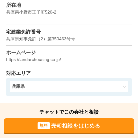
3,700
所在地
万円
2024年2月
兵庫県小野市王子町520-2
兵庫県小野市粟生町
宅建業免許番号
状態:
更地
土地面積:
4152
㎡
兵庫県知事免許
（
2
）
第350463号
号
1,200
ホームページ
万円
2024年2月
https://landarchousing.co.jp/
兵庫県姫路市白浜町寺家一丁目
対応エリア
状態:
更地
土地面積:
203
㎡
兵庫県
チャットでこの会社と相談
売却相談をはじめる
無料