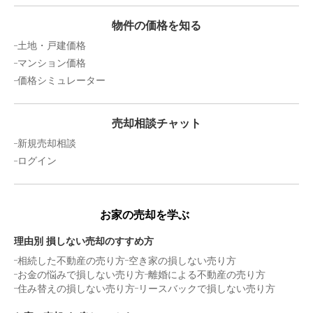
茨城県日立市西成沢町三丁目
物件の価格を知る
土地・戸建価格
階数:
1
階
築年数:
60年
マンション価格
建物面積:
87
㎡
土地面積:
286
㎡
価格シミュレーター
2,600
万円
売却相談チャット
2026年1月
新規売却相談
茨城県ひたちなか市大字足崎
ログイン
階数:
1
階
建物面積:
103
㎡
土地面積:
245
㎡
お家の売却を学ぶ
1,600
理由別 損しない売却のすすめ方
万円
2026年1月
相続した不動産の売り方
空き家の損しない売り方
お金の悩みで損しない売り方
離婚による不動産の売り方
茨城県北茨城市中郷町粟野
住み替えの損しない売り方
リースバックで損しない売り方