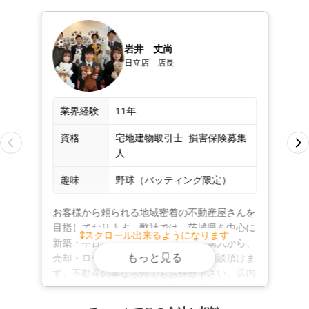
どのような物件でも親身になってご対応いたしますの
で、不動産のお困りごとは何でもご相談ください。
不動産売却は、株式会社ひだまりハウス　日立
岩井　丈尚
日立店　店長
店にお任せください！
弊社は、ファイナンシャルプランナーや弁護士、税理
業界経験
11年
士、司法書士、土地家屋調査士といった専門家とも連
携。相続や離婚による売却、住み替え、空き家など、専
資格
宅地建物取引士  損害保険募集
門的な知識が必要となる案件も安心してお任せいただけ
人
ます。

趣味
野球（バッティング限定）
ご相談や査定は無料。もちろん秘密厳守です。店舗には
お客様から頼られる地域密着の不動産屋さんを
駐車場、プライバシーに配慮した個別ブース、キッズス
目指しております。弊社では、茨城県を中心に
スクロール出来るようになります
ペースも完備。お子様連れでも安心してお越しいただけ
新築・中古・土地・マンションのご購入から、 
ます。英語での対応も可能です。

もっと見る
売却・ローンのご相談など幅広くご相談頂けま
す。不動産の事なら何でもお任せ下さい。店内
​​駅までのご送迎も可能です。遠方にお住まいなどでご来
はキッズスペースがあり、明るい開放感のある
空間となっております。小さなお子様連れのお
店がむずかしい場合は、出張やオンライン相談もお受け