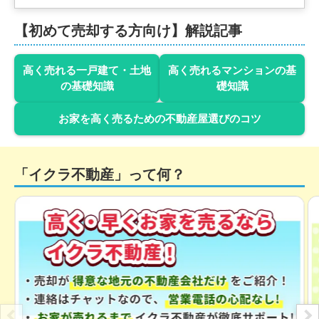
1,900
【初めて売却する方向け】解説記事
万円
2026年3月
茨城県高萩市大字島名
高く売れる一戸建て・土地
高く売れるマンションの基
の基礎知識
礎知識
階数:
2
階
築年数:
4年
建物面積:
103
㎡
土地面積:
199
㎡
お家を高く売るための不動産屋選びのコツ
1,200
万円
2026年3月
「イクラ不動産」って何？
茨城県日立市日高町三丁目
階数:
2
階
築年数:
57年
建物面積:
137
㎡
土地面積:
255
㎡
700
万円
2026年2月