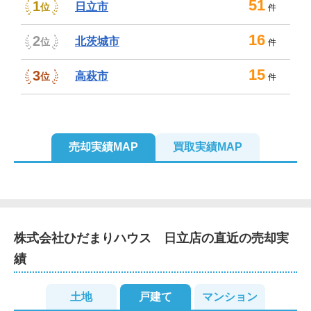
51
1
日立市
位
件
16
2
北茨城市
位
件
15
3
高萩市
位
件
2
売却実績MAP
買取実績MAP
2
2
2
3
5
2
2
2
株式会社ひだまりハウス　日立店
の直近の売却実
3
績
2
3
3
3
2
2
2
2
3
3
土地
戸建て
マンション
2