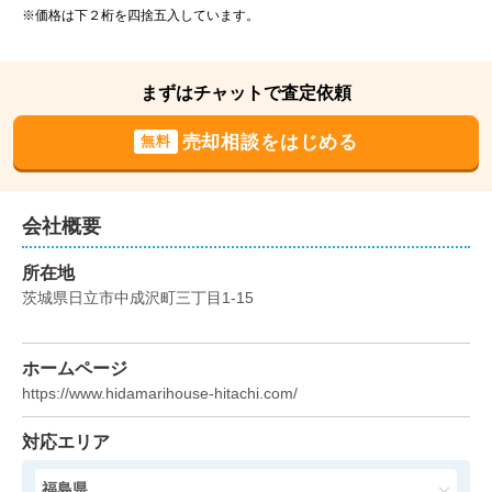
※価格は下２桁を四捨五入しています。
茨城県那珂郡東海村東海一丁目
階数:
2
階
建物面積:
108
㎡
まずはチャットで査定依頼
土地面積:
221
㎡
売却相談をはじめる
無料
1,500
NEW
万円
2026年5月
茨城県常陸太田市幡町
会社概要
所在地
階数:
2
階
築年数:
32年
茨城県日立市中成沢町三丁目1-15
建物面積:
105
㎡
土地面積:
224
㎡
2,200
NEW
ホームページ
万円
2026年5月
https://www.hidamarihouse-hitachi.com/
茨城県日立市久慈町六丁目
対応エリア
階数:
2
階
建物面積:
98
㎡
福島県