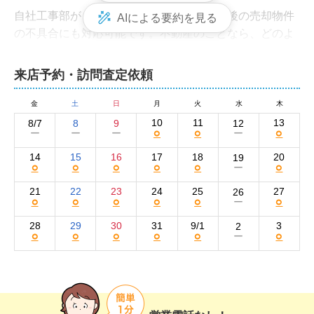
自社工事部がございますので、お引き渡し後の売却物件
AIによる要約を見る
の不具合にも対応可能です。不動産のことなら、どのよ
うなことでもお気軽にご相談ください。
株式会社ひだまりハウス 日立店の集客方法と売
来店予約・訪問査定依頼
却活動の強み
金
土
日
月
火
水
木
弊社では、インターネットをメイン​​にさまざまな媒体を
10
11
13
8/7
8
9
12
○
○
○
ー
ー
ー
ー
使って買い手を集客しています。

物件情報は、当社サイトとSUUMO、at home、HOM
14
15
16
17
18
20
19
○
○
○
○
○
○
ー
E'S、Yahoo!不動産に掲載。買い手の目を引くような最
高の画質・画角を常に全店で追及・共有しております。​​

21
22
23
24
25
27
26
○
○
○
○
○
○
ー
また、購入の可能性が高いと言われている地域の買い手
28
29
30
31
9/1
3
2
○
○
○
○
○
○
ー
に向けて、チラシのポスティングや看板の設置、オープ
ンハウスの開催も併用。幅広い購入層に向けた売却活動
を展開することで、集客数アップを狙います。

さらに、これまでお取引のあった方やお付き合いのある