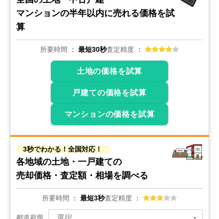
2,500
万円
マンションの
半年以内に売れる価格を試
2026年4月
算
茨城県常陸大宮市中富町
所要時間
最短30秒
査定精度
階数:
2
階
建物面積:
116
㎡
土地面積:
262
㎡
土地の価格を試算
戸建ての価格を試算
1,900
万円
2026年4月
マンションの価格を試算
茨城県高萩市大字島名
階数:
2
階
建物面積:
102
㎡
3秒でわかる！全国対応！
土地面積:
138
㎡
各地域の土地・一戸建ての
売却価格・査定額・相場を調べる
700
万円
2026年3月
所要時間
最短3秒
査定精度
茨城県日立市十王町伊師
都道府県