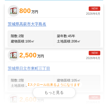
2
800
NEW
2
万円
2026年6月
2
茨城県高萩市大字島名
階数:
2
階
築年数:
45年
建物面積:
100
㎡
土地面積:
208
㎡
2,500
NEW
万円
2026年6月
茨城県日立市東町三丁目
階数:
2
階
建物面積:
105
㎡
スクロール出来るようになります
土地面積:
176
㎡
もっと見る
2,600
NEW
万円
2026年6月