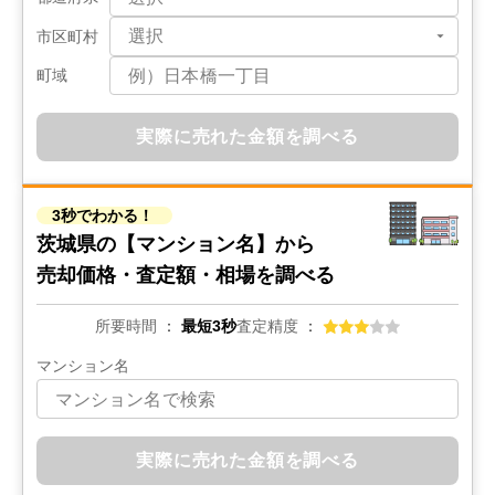
市区町村
階数:
2
階
築年数:
42年
建物面積:
104
㎡
土地面積:
244
㎡
町域
1,600
万円
実際に売れた金額を調べる
2026年3月
茨城県常陸太田市天神林町
3秒でわかる！
茨城県の
【マンション名】から
階数:
2
階
築年数:
6年
建物面積:
106
㎡
土地面積:
187
㎡
売却価格・査定額・相場を調べる
1,900
所要時間
最短3秒
査定精度
万円
2026年3月
マンション名
茨城県日立市西成沢町一丁目
階数:
2
階
築年数:
16年
実際に売れた金額を調べる
建物面積:
110
㎡
土地面積:
255
㎡