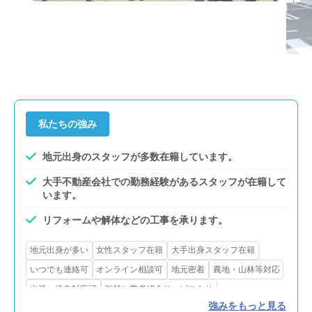
私たちの強み
地元出身のスタッフが多数在籍しています。
大手不動産会社での勤務経験があるスタッフが在籍して
います。
リフォームや解体などの工事を承ります。
地元出身が多い
女性スタッフ在籍
大手出身スタッフ在籍
いつでも連絡可
オンライン相談可
地元密着
農地・山林等対応
出張・遠方対応可
引越し業者紹介サービスあり
強みをもっと見る
インスペクション
瑕疵保険あり
リフォーム・解体対応
買取可