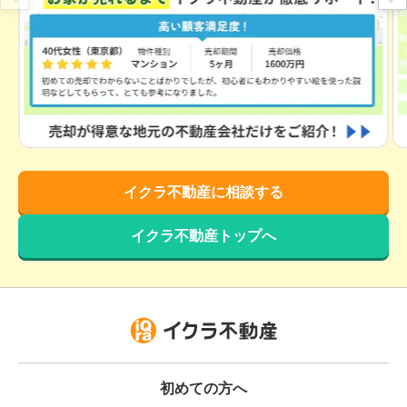
茨城県日立市田尻町一丁目
階数:
2
階
築年数:
41年
建物面積:
98
㎡
土地面積:
218
㎡
10
万円
2026年2月
茨城県日立市西成沢町一丁目
イクラ不動産に相談する
階数:
2
階
築年数:
57年
イクラ不動産トップへ
建物面積:
85
㎡
土地面積:
267
㎡
2,000
万円
2026年2月
茨城県日立市東金沢町四丁目
初めての方へ
階数:
2
階
建物面積:
94
㎡