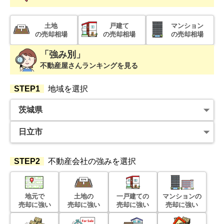
2026年5月
茨城県日立市桜川町三丁目
土地
戸建て
マンション
の売却相場
の売却相場
の売却相場
階数:
2
階
建物面積:
106
㎡
「強み別」
土地面積:
190
㎡
不動産屋さんランキングを見る
2,200
NEW
STEP1
地域を選択
万円
2026年5月
茨城県日立市東大沼町一丁目
階数:
2
階
建物面積:
107
㎡
土地面積:
194
㎡
STEP2
不動産会社の強みを選択
2,200
NEW
万円
2026年5月
地元で
土地の
一戸建ての
マンションの
売却に強い
売却に強い
売却に強い
売却に強い
茨城県日立市東滑川町一丁目