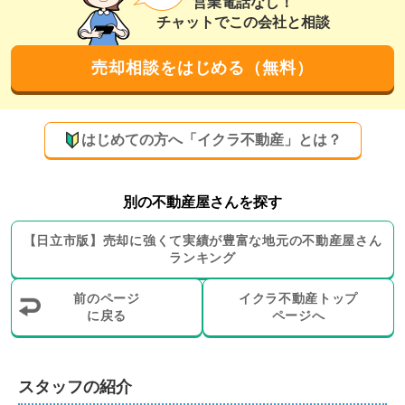
営業電話なし！
方などから、新しい案件やお客様のご紹介が多いこと
チャットでこの会社と相談
も、地元密着営業を続けている弊社の強みです。
買取にも対応可能！農地や市街化調整区域の物
売却相談をはじめる（無料）
件売却もご相談ください
弊社では、仲介だけでなく買取による売却をお選びいた
はじめての方へ「イクラ不動産」とは？
だくことも可能です。田んぼなどの農地や山林、市街化
区域外の物件もお取り扱いしておりますので、通常の物
件以外の売却でも何なりとご相談ください。売主様のご
別の不動産屋さんを探す
状況やご希望にマッチした売却方法やサービスをご紹介
【
日立市
版】
売却に強くて実績が豊富な地元の
不動産屋さん
させていただきます。

ランキング
売却に伴うリフォームや更地にするための解体工事にも
前のページ
イクラ不動産トップ
対応可能。リフォームや解体工事、引越し業者のご紹
に戻る
ページへ
介、インスペクション、瑕疵担保責任保険のご案内な
ど、売却に伴い必要となるサービスもご用意しておりま
す。ご状況に応じてご利用ください。

スタッフの紹介