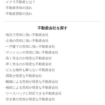
土地面積:
168
㎡
イクラ不動産とは？
不動産売却の流れ
2,800
不動産買取の流れ
万円
2026年2月
茨城県ひたちなか市大字中根
不動産会社を探す
地元で売却に強い不動産会社
階数:
1
階
建物面積:
95
㎡
土地の売却に強い不動産会社
土地面積:
294
㎡
一戸建ての売却に強い不動産会社
マンションの売却に強い不動産会社
1,200
高く売るのが得意な不動産会社
万円
2026年2月
早く売るのが得意な不動産会社
どんな物件も断らない不動産会社
茨城県ひたちなか市大字中根
買取が得意な不動産会社
離婚による売却が得意な不動産会社
階数:
2
階
築年数:
26年
建物面積:
141
㎡
土地面積:
268
㎡
相続による売却が得意な不動産会社
リースバックに対応できる不動産会社
300
空き家の売却が得意な不動産会社
万円
2026年2月