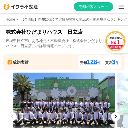
売却相談スタート
Home
【全国版】売却に強くて実績が豊富な地元の不動産屋さんランキング
株式会社ひだまりハウス　日立店
茨城県
日立市
にある地元の不動産会社「
株式会社ひだまり
はじめての方へ
ハウス　日立店
」の詳細情報ページです。
不動産会社を探す
128
3
成約実績
売却
件
買取
件
物件の価格を知る
お家の売却を学ぶ
不動産会社向け情報