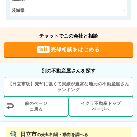
土地面積:
196
㎡
茨城県
500
NEW
万円
2026年5月
チャットでこの会社と相談
茨城県日立市相田町三丁目
売却相談をはじめる
無料
階数:
1
階
築年数:
53年
建物面積:
82
㎡
土地面積:
201
㎡
別の不動産屋さんを探す
2,800
NEW
万円
2026年5月
【
日立市
版】
売却に強くて実績が豊富な地元の
不動産屋さん
ランキング
茨城県日立市東金沢町二丁目
前のページ
イクラ不動産トップ
階数:
2
階
に戻る
建物面積:
105
ページへ
㎡
土地面積:
205
㎡
2,500
NEW
日立市
の売却相場・動向を調べる
万円