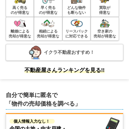
階数:
2
階
築年数:
13年
高く売る
早く売る
どんな物件
買取が
建物面積:
115
㎡
土地面積:
225
㎡
のが得意な
のが得意な
も断らない
得意な
1,100
万円
2026年4月
離婚による
相続による
リースバック
空き家の
売却が得意な
売却が得意な
に対応できる
売却が得意な
茨城県日立市中丸町一丁目
イクラ不動産おすすめ！
階数:
2
階
築年数:
32年
建物面積:
113
㎡
土地面積:
202
㎡
不動産屋さんランキングを見る!!
1,200
万円
2026年4月
自分で簡単に匿名で
茨城県日立市西成沢町一丁目
「物件の売却価格を調べる」
階数:
2
階
築年数:
35年
建物面積:
154
㎡
土地面積:
263
㎡
個人情報入力なし！
全国の土地・中古戸建・