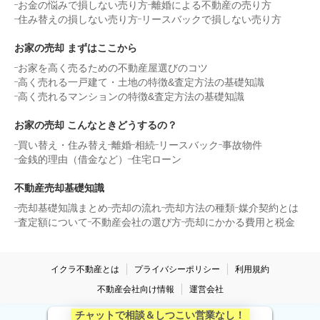
お金の悩みで損しない売り方
離婚による不動産の売り方
住み替えの損しない売り方
リースバックで損しない売り方
お家の売却 まずはここから
お家を高く売るための不動産屋選びのコツ
高く売れる一戸建て・土地の特徴&査定方法の基礎知識
高く売れるマンションの特徴&査定方法の基礎知識
お家の売却 こんなときどうするの？
買い替え・住み替え
離婚
相続
リースバック
事故物件
金銭的理由（借金など）
住宅ローン
不動産売却基礎知識
売却基礎知識まとめ
売却の流れ
売却方法の種類
媒介契約とは
査定額について
不動産会社の選び方
売却にかかる費用と税金
イクラ不動産とは
プライバシーポリシー
利用規約
不動産会社向け情報
運営会社
チャットで相談＆しつこい営業なし！