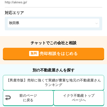
http://aknes.jp/
建物面積:
87
㎡
土地面積:
347
㎡
対応エリア
300
万円
2024年7月
秋田県
秋田県潟上市天王
チャットでこの会社と相談
状態:
更地
土地面積:
266
㎡
売却相談をはじめる
無料
500
万円
2024年5月
別の不動産屋さんを探す
秋田県男鹿市船川港船川
【
男鹿市
版】
売却に強くて実績が豊富な地元の
不動産屋さん
階数:
3
階
築年数:
38年
ランキング
建物面積:
298
㎡
土地面積:
203
㎡
前のページ
イクラ不動産トップ
300
に戻る
ページへ
万円
2022年12月