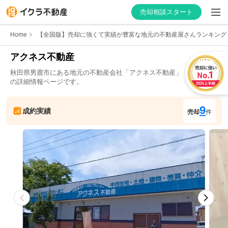
売却相談スタート
Home
【全国版】売却に強くて実績が豊富な地元の不動産屋さんランキング
アクネス不動産
秋田県
男鹿市
にある地元の不動産会社「
アクネス不動産
」
はじめての方へ
の詳細情報ページです。
不動産会社を探す
9
成約実績
売却
件
物件の価格を知る
お家の売却を学ぶ
不動産会社向け情報