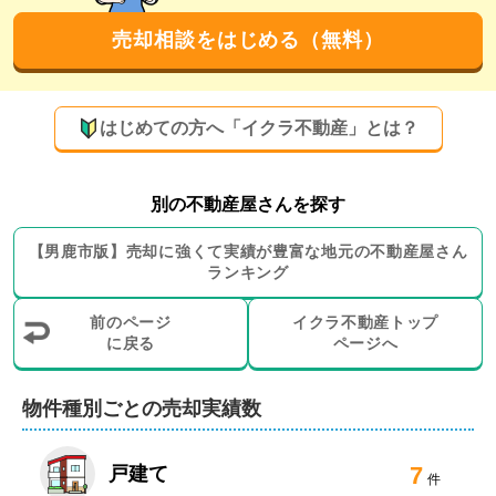
さらに、これまでお取引のあった方やお付き合いのある
売却相談をはじめる（無料）
方などから新しいお客様をご紹介いただくことが多いこ
とも弊社の強みです。不動産売却に関することなら、ぜ
ひ弊社にお任せください。
はじめての方へ「イクラ不動産」とは？
買取にも対応可能！田んぼや山林といった物件
売却もまずはご相談ください
別の不動産屋さんを探す
遠方の土地、使っていない家、そのまま放置していませ
んか？

【
男鹿市
版】
売却に強くて実績が豊富な地元の
不動産屋さん
ランキング
固定資産税だけ払っていませんか？

売却・譲渡・無償引き取りもご相談ください。

前のページ
イクラ不動産トップ
に戻る
ページへ
「こんな場所、誰もいらないだろう…」と思っていて
も、意外とニーズはあります。

物件種別ごとの売却実績数
弊社は、仲介だけでなく買取による売却もお選びいただ
7
けます。即現金化をご希望の方や、売却期限が迫ってい
戸建て
件