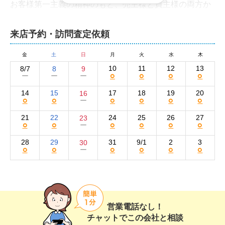
お客様第一主義の精神のもと、売主様と買主様の両方か
ら感謝されるお取引実現を目指してまいります。男鹿市
周辺の不動産のことなら、どのようなことでも弊社にご
来店予約・訪問査定依頼
相談ください。
アクネス不動産の集客方法と売却活動の強み
金
土
日
月
火
水
木
10
11
12
13
8/7
8
9
○
○
○
○
ー
ー
ー
弊社では、多種多様な媒体による売却活動を展開してい
ます。

14
15
17
18
19
20
16
○
○
○
○
○
○
ー
物件情報は、自社ホームページと大手不動産ポータルサ
21
22
24
25
26
27
23
○
○
○
○
○
○
ー
イトのSUUMO、at home、HOME'Sに掲載して買い手を
集客。知名度の高いサイトを利用することで、広範囲に
28
29
31
9/1
2
3
30
○
○
○
○
○
○
ー
効率よく情報を訴求する効果が期待できます。 

また、看板の設置を実施することにより、土地の前を通
る人に対して直接アピールできます。特に現地を見て検
討する「現地確認型」の購入希望者には認知度が上が
営業電話なし！
り、潜在的な購入検討者を引き出せます。 

チャットでこの会社と相談