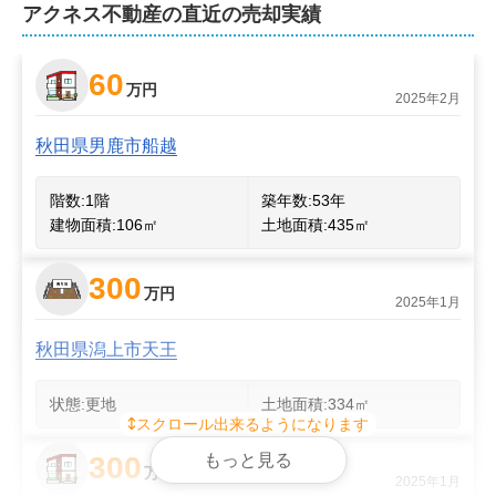
弊社は、ファイナンシャルプランナーや弁護士、税理
アクネス不動産
の直近の売却実績
士、司法書士、土地家屋調査士、建築士、競売主任者と
いった専門家とも連携しております。

60
万円
2025年2月
相続や離婚による売却、任意売却、住み替え、空き家の
3
売却など、複雑な事情が絡む案件も弊社の得意分野で
秋田県男鹿市船越
す。

2
ご相談は無料。守秘義務も厳守いたします。店舗には駐
階数:
1
階
築年数:
53年
車場とプライバシーに配慮した個別ブースを完備。駅ま
建物面積:
106
㎡
土地面積:
435
㎡
でのご送迎サービスに加え、遠方にお住まいなどでご来
店がむずかしい場合は出張もお受けいたします。 

300
万円
2025年1月
不動産は専門用語が多い分野ですが、わかりやすいご説
秋田県潟上市天王
明を心掛け、誠意を持った公正なお取引の実現を目指し
ます。不動産売買に関することなら、些細なことでもお
状態:
更地
土地面積:
334
㎡
気軽にご連絡ください。
スクロール出来るようになります
もっと見る
300
万円
2025年1月