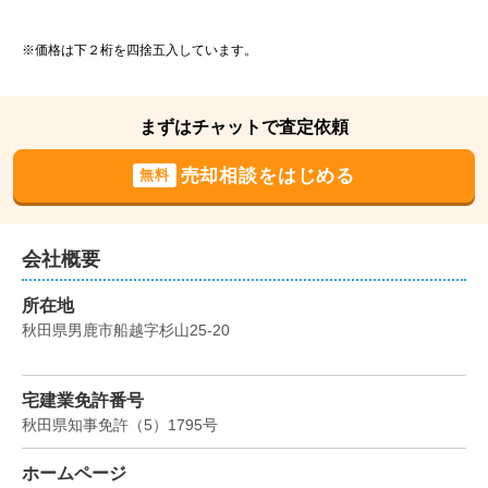
秋田県男鹿市船越
※価格は下２桁を四捨五入しています。
階数:
2
階
築年数:
47年
建物面積:
102
㎡
土地面積:
333
㎡
まずはチャットで査定依頼
300
売却相談をはじめる
無料
万円
2024年12月
秋田県男鹿市船越
会社概要
階数:
2
階
築年数:
49年
所在地
建物面積:
80
㎡
土地面積:
226
㎡
秋田県男鹿市船越字杉山25-20
300
万円
2024年8月
宅建業免許番号
秋田県知事免許
（
5
）
1795
号
秋田県男鹿市脇本脇本
ホームページ
階数:
1
階
築年数:
39年