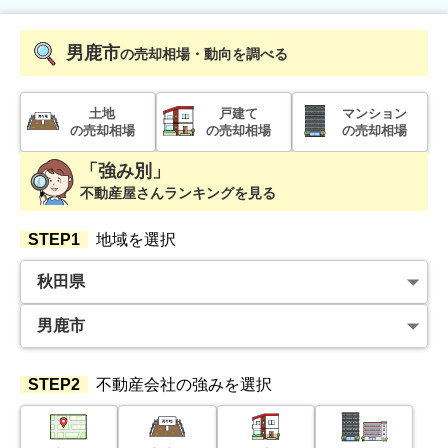
秋田県男鹿市船川港南平沢
男鹿市
の売却相場・動向を調べる
階数:
2
階
築年数:
40年
建物面積:
106
㎡
土地面積:
1071
㎡
土地
戸建て
マンション
の売却相場
の売却相場
の売却相場
100
万円
「強み別」
2022年11月
不動産屋さんランキングを見る
秋田県男鹿市福米沢
STEP1
地域を選択
階数:
2
階
築年数:
50年
建物面積:
146
㎡
土地面積:
348
㎡
STEP2
不動産会社の強みを選択