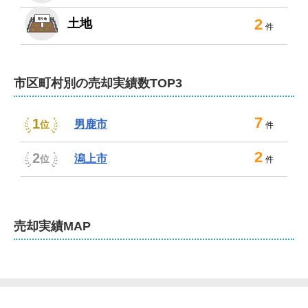
る方も、まずはご相談ください。田んぼや山林、市街化
調整区域の物件売却のご相談もお受けいたします。

2
土地
件
 また、売却に伴い必要となるサービスも多彩にご用意し
ております。

市区町村別の売却実績数TOP3
リフォームや解体工事、測量、引越し業者や不用品処分
業者のご紹介、瑕疵担保責任保険のご案内のほか、相続
7
1
土地国庫帰属制度、高齢者施設のご案内や賃貸物件のご
男鹿市
位
件
紹介までワンストップで対応可能です。 

2
2
潟上市
位
件
不動産のことに限らず、法務・税務や経営者目線での幅
広い知識やノウハウを活かして、売主様のあらゆるご要
望にお応えすべく尽力いたします。不動産売却時のお困
売却
実績MAP
りごとは、ぜひ弊社にお尋ねください。まずは相談だけ
でも歓迎です！
不動産売却は、アクネス不動産にお任せくださ
い！