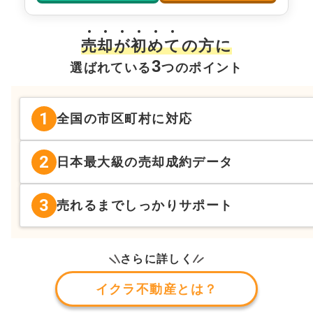
売
却
が
初
め
て
の方に
3
選ばれている
つのポイント
1
全国の市区町村に対応
2
日本最大級の売却成約データ
3
売れるまでしっかりサポート
さらに詳しく
イクラ不動産とは？