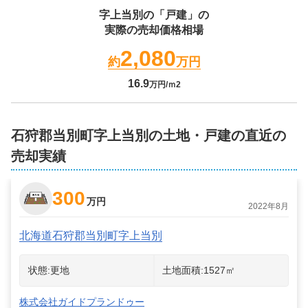
字上当別
の「戸建」の
実際の売却価格相場
2,080
約
万円
16.9
万円/ｍ2
石狩郡当別町字上当別の土地・戸建の直近の
売却実績
300
万円
2022年8月
北海道石狩郡当別町字上当別
状態:
更地
土地面積:
1527
㎡
株式会社ガイドプランドゥー