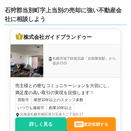
石狩郡当別町字上当別の売却に強い不動産会
社に相談しよう
株式会社ガイドプランドゥー
札幌市地下鉄南北線「自衛隊前駅」から
徒歩15分
売主様との密なコミュニケーションを大切にし、
満足度の高い取引の実現を目指します！
買取可
業歴10年以上のスタッフ多数
いつでも連絡可
創業10年以上
北海道札幌市南区澄川五条十二丁目6-17
詳しく見る
査定依頼する
無料