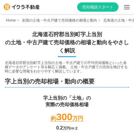
売却相談スタート
Home
全国の土地・中古戸建て売却価格の相場と動向
北海道の土地・中
北海道
石狩郡当別町
字上当別
の土地・中古戸建て売却価格の相場と動向をやさし
はじめての方へ
く解説
不動産会社を探す
北海道石狩郡当別町字上当別
の土地・中古戸建ての平均売却価格といった各
種データやアンケート等を幅広く掲載。 土地・中古戸建ての売却を検討する
時に必要な情報をわかりやすく解説しています。
物件の価格を知る
字上当別
の売却相場・動向の概要
お家の売却を学ぶ
字上当別
の「土地」の
実際の売却価格相場
不動産会社向け情報
300
約
万円
0.2
万円/ｍ２