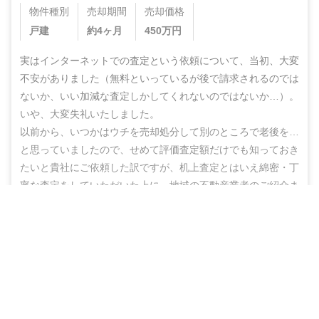
物件種別
売却期間
売却価格
戸建
約4ヶ月
450
万円
実はインターネットでの査定という依頼について、当初、大変
不安がありました（無料といっているが後で請求されるのでは
ないか、いい加減な査定しかしてくれないのではないか…）。
いや、大変失礼いたしました。

以前から、いつかはウチを売却処分して別のところで老後を…
と思っていましたので、せめて評価査定額だけでも知っておき
たいと貴社にご依頼した訳ですが、机上査定とはいえ綿密・丁
寧な査定をしていただいた上に、地域の不動産業者のご紹介ま
でしていただき、結果的にこのたび売却まで辿りつけましたこ
営業電話なし！ネットで完結
と、しかもこの間、半年もないうちに進めることができ感謝の
思いでいっぱいです。

無料で査定スタート
ありがとうございました。また不明な点などありましたらお尋
ねする機会もあるかと思いますが、その折にはよろしくお願い
いたします。