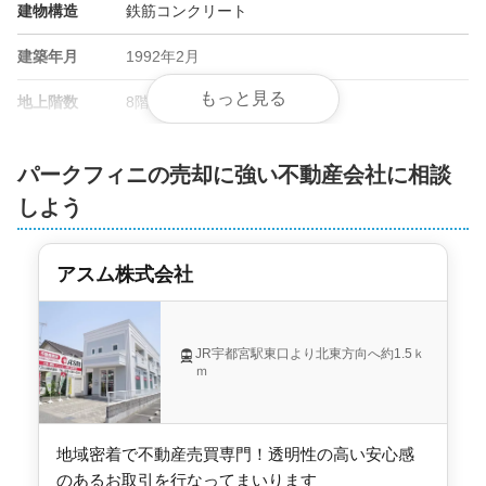
建物構造
鉄筋コンクリート
建築年月
1992年2月
もっと見る
地上階数
8階
総戸数
21戸
パークフィニの売却に強い不動産会社に相談
管理会社
-
しよう
土地権利
所有権
アスム株式会社
用途地域
-
施工会社
-
JR宇都宮駅東口より北東方向へ約1.5ｋ
ｍ
地域密着で不動産売買専門！透明性の高い安心感
のあるお取引を行なってまいります