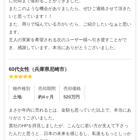
に売却まで進めることができました。

またこのような機会がありましたら、ぜひご連絡させて頂きた
いと思っています！！

また、周りで悩んでいる方がいたら、ご紹介したいなぁと思い
ます。

主人の実家を希望される次のユーザー様へ引き渡すことがで
き、感謝しています。本当にありがとうございました。
60代
女性
（
兵庫県尼崎市
）
物件種別
売却期間
売却価格
土地
約4ヶ月
520
万円
まさか年内に売れるとは、金額も思っていた以上で、本当にあ
りがとうございました。

貴社のHPを拝見しましたが、こんなに若い方が支えて下さっ
たんだと思うと…日本の未来を感じるし、私達ももっとしっか