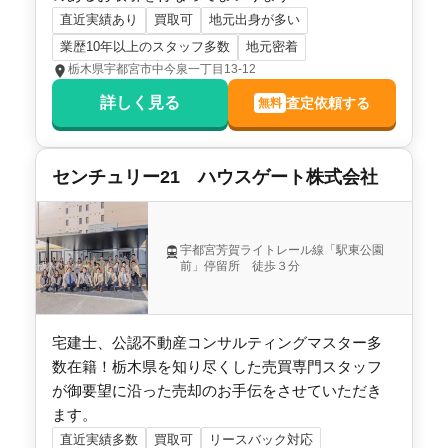
直近実績あり
買取可
地元出身が多い
業歴10年以上のスタッフ多数
地元密着
栃木県宇都宮市中今泉一丁目13-12
詳しく見る
査定依頼する
無料
センチュリー21 ハウスゲート株式会社
宇都宮芳賀ライトレール線「駅東公園
前」停留所 徒歩３分
宅建士、公認不動産コンサルティングマスター多
数在籍！栃木県を知り尽くした売買専門スタッフ
が御要望に沿った売却のお手伝をさせていただき
ます。
直近実績多数
買取可
リースバック対応