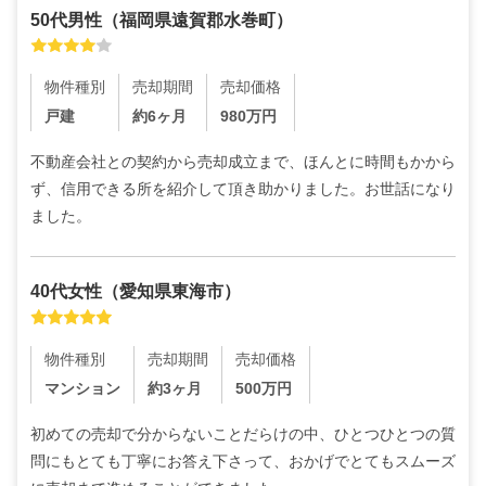
50代
男性
（
福岡県遠賀郡水巻町
）
物件種別
売却期間
売却価格
戸建
約6ヶ月
980
万円
不動産会社との契約から売却成立まで、ほんとに時間もかから
ず、信用できる所を紹介して頂き助かりました。お世話になり
ました。
40代
女性
（
愛知県東海市
）
物件種別
売却期間
売却価格
マンション
約3ヶ月
500
万円
初めての売却で分からないことだらけの中、ひとつひとつの質
問にもとても丁寧にお答え下さって、おかげでとてもスムーズ