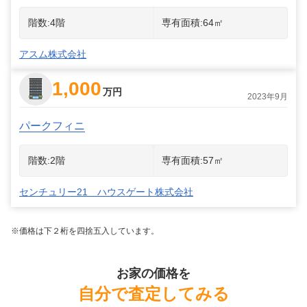
階数:
4
階
専有面積:
64
㎡
アスム株式会社
1,000
万円
2023年9月
パークフィニ
階数:
2
階
専有面積:
57
㎡
センチュリー21 ハウスゲート株式会社
※価格は下２桁を四捨五入しています。
お家の価格を
自分で査定してみる