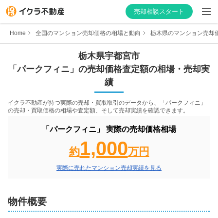
売却相談スタート
Home
全国のマンション売却価格の相場と動向
栃木県のマンション売却
栃木県
宇都宮市
「
パークフィニ
」の売却価格査定額の相場・売却実
はじめての方へ
績
不動産会社を探す
イクラ不動産が持つ実際の売却・買取取引のデータから、「
パークフィニ
」
の売却・買取価格の相場や査定額、そして売却実績を確認できます。
物件の価格を知る
「
パークフィニ
」 実際の売却価格相場
1,000
お家の売却を学ぶ
約
万円
実際に売れたマンション売却実績を見る
不動産会社向け情報
物件概要