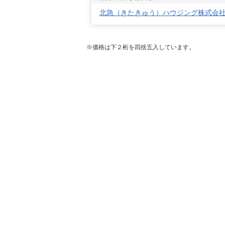
北急（きたきゅう）ハウジング株式会
※価格は下２桁を四捨五入しています。