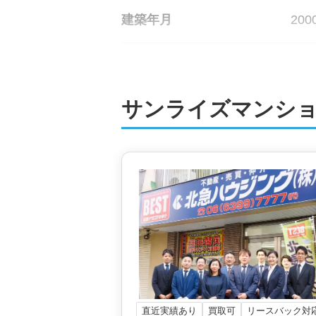
建築年月
200
地上階数
13
サンライズマンショ
総戸数
80
管理会社
グロ
土地権利
所有
用途地域
商業
施工会社
南海
直近実績あり
買取可
リースバック対