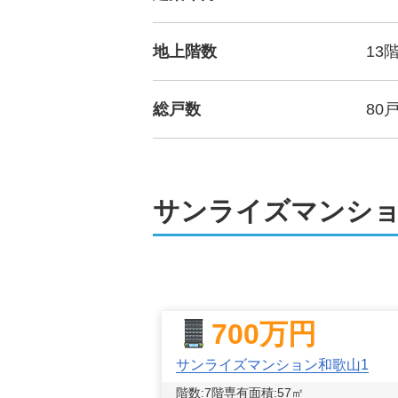
地上階数
13
総戸数
80
サンライズマンショ
700
万円
サンライズマンション和歌山1
階数:
7
階
専有面積:
57
㎡