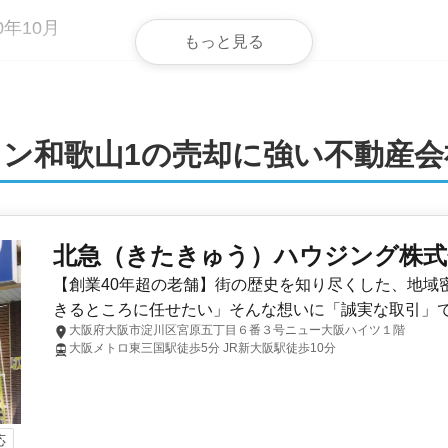
0年10月
もっと見る
階
ン和歌山1の売却に強い不動産会
戸
ーバルコミュニティ
北急（きたきゅう）ハウジング株式
【創業40年超の老舗】街の歴史を知り尽くした、地域
権
きるところに任せたい」そんな想いに「誠実な取引」
大阪府大阪市淀川区宮原五丁目６番３号ニュー大阪ハイツ１階
大阪メトロ東三国駅徒歩5分 JR新大阪駅徒歩10分
地域
辰村建設
応