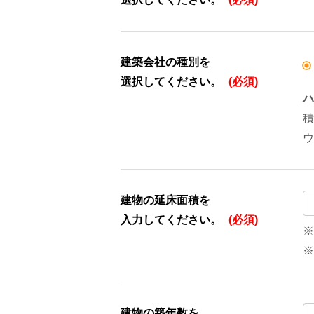
建築会社の種別を
選択してください。
(必須)
ハ
積
ウ
建物の延床面積を
入力してください。
(必須)
※
※
建物の築年数を