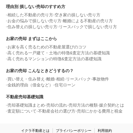
理由別 損しない売却のすすめ方
相続した不動産の売り方
空き家の損しない売り方
お金の悩みで損しない売り方
離婚による不動産の売り方
住み替えの損しない売り方
リースバックで損しない売り方
お家の売却 まずはここから
お家を高く売るための不動産屋選びのコツ
高く売れる一戸建て・土地の特徴&査定方法の基礎知識
高く売れるマンションの特徴&査定方法の基礎知識
お家の売却 こんなときどうするの？
買い替え・住み替え
離婚
相続
リースバック
事故物件
金銭的理由（借金など）
住宅ローン
不動産売却基礎知識
売却基礎知識まとめ
売却の流れ
売却方法の種類
媒介契約とは
査定額について
不動産会社の選び方
売却にかかる費用と税金
イクラ不動産とは
プライバシーポリシー
利用規約