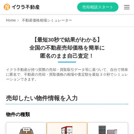
売却相談スタート
Home
不動産価格相場シミュレーター
【最短30秒で結果がわかる】
はじめての方へ
全国の不動産売却価格を簡単に
匿名のまま自己査定！
不動産会社を探す
イクラ不動産が持つ実際の売却・買取取引データ等に基づいて、自分で簡単
に匿名で、不動産の売却・買取価格の相場や査定額を最短３０秒でシミュレ
物件の価格を知る
ーションできます。
お家の売却を学ぶ
売却したい物件情報を入力
不動産会社向け情報
物件の種類