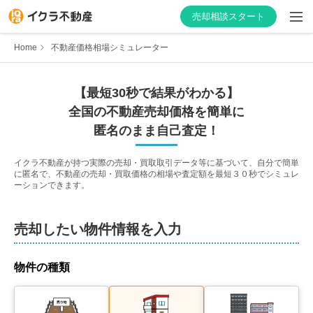
売却相談スタート
Home
不動産価格相場シミュレーター
【最短30秒で結果がわかる】
はじめての方へ
全国の不動産売却価格を簡単に
匿名のまま自己査定！
不動産会社を探す
イクラ不動産が持つ実際の売却・買取取引データ等に基づいて、自分で簡単
に匿名で、不動産の売却・買取価格の相場や査定額を最短３０秒でシミュレ
物件の価格を知る
ーションできます。
お家の売却を学ぶ
売却したい物件情報を入力
不動産会社向け情報
物件の種類