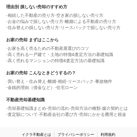
理由別 損しない売却のすすめ方
相続した不動産の売り方
空き家の損しない売り方
お金の悩みで損しない売り方
離婚による不動産の売り方
住み替えの損しない売り方
リースバックで損しない売り方
お家の売却 まずはここから
お家を高く売るための不動産屋選びのコツ
高く売れる一戸建て・土地の特徴&査定方法の基礎知識
高く売れるマンションの特徴&査定方法の基礎知識
お家の売却 こんなときどうするの？
買い替え・住み替え
離婚
相続
リースバック
事故物件
金銭的理由（借金など）
住宅ローン
不動産売却基礎知識
売却基礎知識まとめ
売却の流れ
売却方法の種類
媒介契約とは
査定額について
不動産会社の選び方
売却にかかる費用と税金
イクラ不動産とは
プライバシーポリシー
利用規約