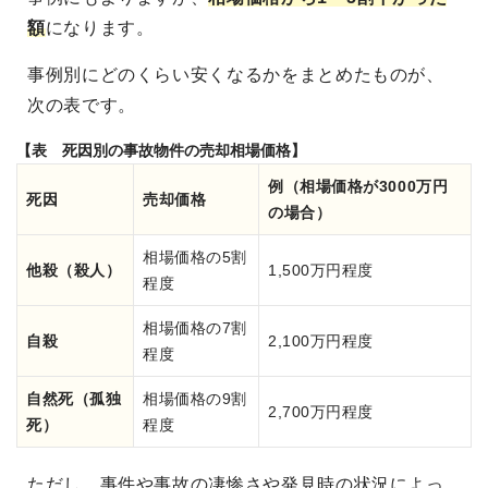
額
になります。
事例別にどのくらい安くなるかをまとめたものが、
次の表です。
【表 死因別の事故物件の売却相場価格】
例（相場価格が3000万円
死因
売却価格
の場合）
相場価格の5割
他殺（殺人）
1,500万円程度
程度
相場価格の7割
自殺
2,100万円程度
程度
自然死（孤独
相場価格の9割
2,700万円程度
死）
程度
ただし、事件や事故の凄惨さや発見時の状況によっ