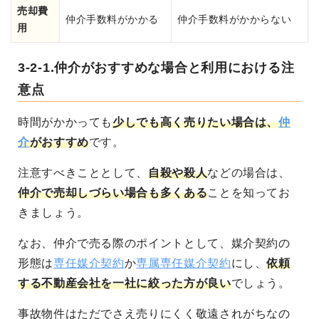
売却費
仲介手数料がかかる
仲介手数料がかからない
用
3-2-1.仲介がおすすめな場合と利用における注
意点
時間がかかっても
少しでも高く売りたい場合は、
仲
介
がおすすめ
です。
注意すべきこととして、
自殺や殺人
などの場合は、
仲介で売却しづらい場合も多くある
ことを知ってお
きましょう。
なお、仲介で売る際のポイントとして、媒介契約の
形態は
専任媒介契約
か
専属専任媒介契約
にし、
依頼
する不動産会社を一社に絞った方が良い
でしょう。
事故物件はただでさえ売りにくく敬遠されがちなの