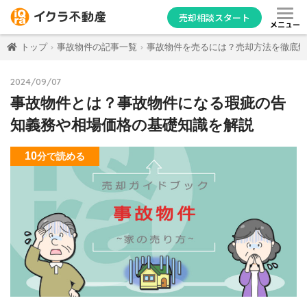
売却相談スタート
メニュー
トップ
事故物件の記事一覧
事故物件を売るには？売却方法を徹底解
2024/09/07
事故物件とは？事故物件になる瑕疵の告
知義務や相場価格の基礎知識を解説
10
分
で読める