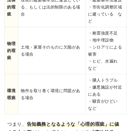
的瑕
る、もしくは法的制限のある場
・市街化調整区域
疵
合
に建っている な
ど
・耐震強度不足
・地中埋設物
物理
土地・家屋そのものに欠陥があ
・シロアリによる
的瑕
る場合
被害
疵
・ヒビ、水漏れ
など
・隣人トラブル
・嫌悪施設が付近
環境
物件を取り巻く環境に問題があ
にある
瑕疵
る場合
・騒音がひどい
など
つまり、
告知義務となるような「心理的瑕疵」に値