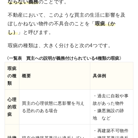
ならない義務
のことです。
不動産において、このような買主の生活に影響を及
ぼしかねない物件の不具合のことを「
瑕疵（か
し）
」と呼びます。
瑕疵の種類は、大きく分けると次の4つです。
〈一覧表 買主への説明が義務付けられている4種類の瑕疵〉
瑕疵
の種
概要
具体例
類
・過去に自殺や事
心理
買主の心理状態に悪影響を与え
故があった物件
的瑕
る恐れのある場合
・嫌悪施設の跡
疵
地 など
・再建築不可物件
法律
現在の建築基準法に違反してい
・建築基準法違反