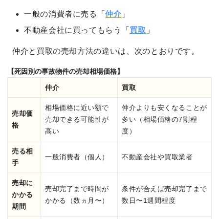
一般の消費者に売る「
仲介
」
不動産会社に買ってもらう「
買取
」
仲介と買取の売却方法の違いは、次のとおりです。
【死因別の事故物件の売却相場価格】
仲介
買取
相場価格に近い額で
仲介よりも安くなることが
売却価
売却できる可能性が
多い（相場価格の7割程
格
高い
度）
売る相
一般消費者（個人）
不動産会社や買取業者
手
売却に
売却完了まで時間が
条件が合えば売却完了まで
かかる
かかる（数ヵ月〜）
数日〜1週間程度
期間