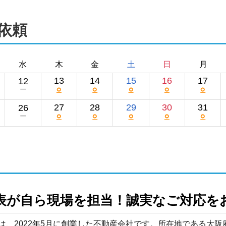
依頼
水
木
金
土
日
月
13
14
15
16
17
12
○
○
○
○
○
ー
27
28
29
30
31
26
○
○
○
○
○
ー
表が自ら現場を担当！誠実なご対応を
は、2022年5月に創業した不動産会社です。所在地である大