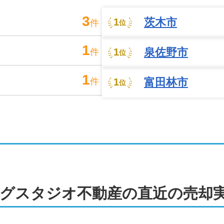
却がむずかしい案件も成約に繋げた実
3
茨木市
1
件
位
売却もお選びいただけます。売却期限が迫っている方や周囲に
合った最適な売却方法をご提案いたします。

1
泉佐野市
1
件
位
ビスもご用意しております。引越し業者や不用品処分業者のご
1
たします。

富田林市
1
件
位
件、他社で断られた物件を売却に繋げた実績もございます。ど
案件でもまずは一度ご相談ください。
社プランニングスタジオ不動産にお任
物の構造や状態を専門的な視点で見極めたうえでのご提案が可
ります。

グスタジオ不動産
の直近の売却
守です。店舗には駐車場を完備しておりますので、お車でもお
また、売主様のご都合の良いタイミングでお問い合わせいただ