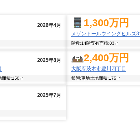
足される売却が叶うまで、とことんお付き合いいたします。不
1,300
万円
2026年4月
メゾンドールウイングヒルズ3
階数:
14
階
専有面積:
83
㎡
2,400
万円
2025年8月
目
大阪府茨木市豊川四丁目
地面積:
150
㎡
状態:
更地
土地面積:
175
㎡
2025年7月