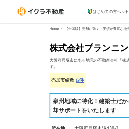
はじめての方へ
不
Home
【全国版】売却に強くて実績が豊富な地
株式会社プランニン
大阪府
貝塚市
にある地元の不動産会社「
株
す。
5
件
売却実績数
泉州地域に特化！建築士だか
却サポートをいたします
所在地
大阪府貝塚市澤438-3