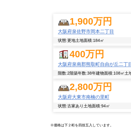
迅速かつ丁寧な対応で、売主様がご満
とでもお任せください。
1,900
万円
大阪府泉佐野市岡本二丁目
状態:
更地
土地面積:
184
㎡
400
万円
大阪府泉南郡熊取町自由が丘二丁
階数:
2
階
築年数:
38年
建物面積:
108
㎡
土
2,800
万円
大阪府大東市南楠の里町
状態:
古家あり
土地面積:
94
㎡
※価格は下２桁を四捨五入しています。