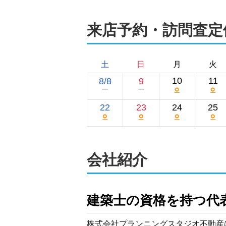
来店予約・訪問査定
土
日
月
火
10
11
8/8
9
○
○
ー
ー
22
23
24
25
○
○
○
○
会社紹介
建築士の資格を持つ代
株式会社プランニングスタジオ不動産