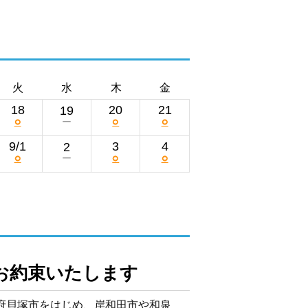
火
水
木
金
18
20
21
19
○
○
○
ー
9/1
3
4
2
○
○
○
ー
お約束いたします
阪府貝塚市をはじめ、岸和田市や和泉