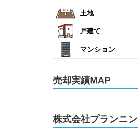
買取にも対応可能！売
土地
弊社では、仲介だけでなく買取による
てご相談ください。売主様のご状況に
戸建て
また、売却に伴い必要となる各種サー
として、高齢者施設のご案内もお受けい
マンション
過去には、事故物件や築年数の古い物
すので、売却がむずかしいと思われる
売却
実績MAP
不動産売却は、株式会
弊社は建築士の資格を有しており、建
ちろん、事故物件の売却にも対応してお
株式会社プランニン
ご相談や査定は無料。もちろん秘密厳
オンラインでのご相談にも対応可能。
も整えております。
