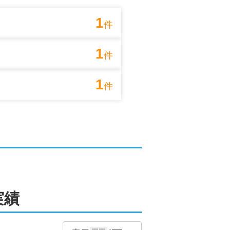
績もございます
1
件
知られずに売却されたい方も、安心し
1
件
紹介にも対応可能。売却後のお住まい
1
件
のような物件でも親身に対応いたしま
せください！
能です。住み替えや空き家の売却はも
実績
越しいただけます。駅までのご送迎や
けるよう、いつでもご連絡可能な体制