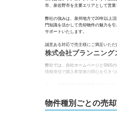
市、泉佐野市を主要エリアとして営業し
弊社の強みは、泉州地方で20年以上
門知識を活かして売却物件の魅力を引
サポートいたします。

誠意ある対応で売主様にご満足いただ
株式会社プランニング
弊社では、自社ホームページとSNSの
情報発信で購入希望者の関心を引きつけ
また、泉州地域で長年営業を続けてき
広告だけに頼らない多角的なアプロー
物件種別ごとの売却
代表が物件の状況や売却の進捗を直接
った、きめ細やかな売却活動を展開い