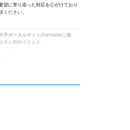
要望に寄り添った対応を心がけており
談ください。
ポータルサイトのat homeに掲
求が期待できます。

います。

の特性や地域の事情を熟知した代表
ポートします
トをしっかりとお伝えしたうえで、売
門家と連携してまとめて対応いたしま