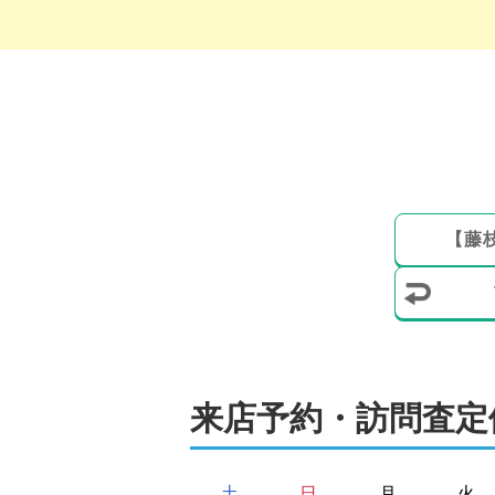
【
藤
来店予約・訪問査定
土
日
月
火