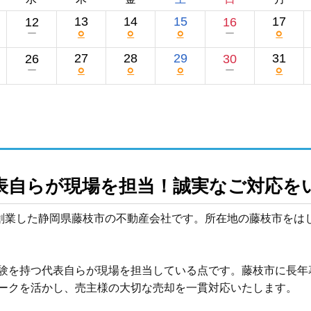
13
14
15
17
12
16
○
○
○
○
ー
ー
27
28
29
31
26
30
○
○
○
○
ー
ー
表自らが現場を担当！誠実なご対応を
月に創業した静岡県藤枝市の不動産会社です。所在地の藤枝市を
験を持つ代表自らが現場を担当している点です。藤枝市に長年
ークを活かし、売主様の大切な売却を一貫対応いたします。
