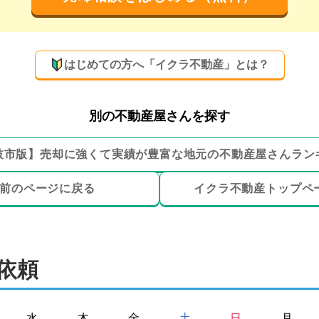
はじめての方へ「イクラ不動産」とは？
別の不動産屋さんを探す
枝市
版】
売却に強くて実績が豊富な地元の
不動産屋さんラン
前のページ
に戻る
イクラ不動産トップ
ペ
依頼
水
木
金
土
日
月