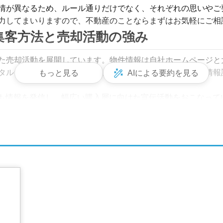
情が異なるため、ルール通りだけでなく、それぞれの思いやご
力してまいりますので、不動産のことならまずはお気軽にご相
集客方法と売却活動の強み
売却活動を展開しています。物件情報は自社ホームページと大手
タルサイトを利用することで、より多くの購入希望者への情報訴
もっと見る
AIによる要約を見る
ebookでも情報を発信し、幅広い購入層に向けた宣伝活動をおこなって
だからこそ、売主様との密なコミュニケーションが可能。物件
略で、早期かつ高値での売却を目指してまいります。
解体、荷物撤去などワンストップでサ
びいただけます。仲介と買取、それぞれのメリットやデメリッ
させていただきます。

量など、不動産売買に付随する手続きを、信頼できる業者や専