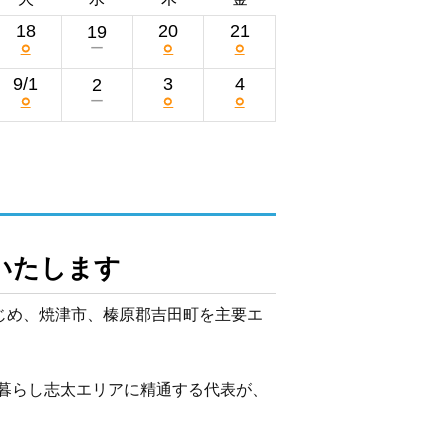
18
20
21
19
○
○
○
ー
9/1
3
4
2
○
○
○
ー
いたします
はじめ、焼津市、榛原郡吉田町を主要エ
暮らし志太エリアに精通する代表が、