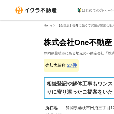
はじめての方へ
不
Home
【全国版】売却に強くて実績が豊富な地
株式会社One不動産
静岡県
藤枝市
にある地元の不動産会社「
株
27
件
売却実績数
相続登記や解体工事もワンス
りに寄り添ったご提案をいた
所在地
静岡県藤枝市田沼三丁目12