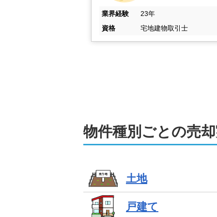
す。複数業者とのやり取りを一括で引
業界経験
23年
ご実家が静岡にあり、ご子息様が県外
資格
宅地建物取引士
相談を重ね、ご契約の際には県外まで
応してまいります。
不動産売却は、株式会社
弊社は、弁護士、税理士、司法書士、
み替え、空き家や事故物件の売却など
ご相談や査定は無料。もちろん守秘義
物件種別ごとの売却
迎も可能。ご来店がむずかしい場合は
親身なご相談対応とわかりやすいご説
まいりますので、不動産売却のことな
土地
戸建て