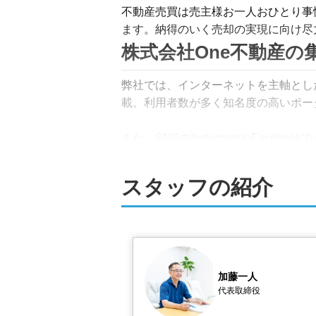
不動産売買は売主様お一人おひとり事
ます。納得のいく売却の実現に向け尽
株式会社One不動産の
弊社では、インターネットを主軸とした
載。利用者数が多く知名度の高いポー
また、SNSのInstagramやFac
代表自らが一貫して対応する1人体制
スタッフの紹介
が、的確な価格設定と効果的な販売戦
買取対応！相続登記や
弊社では、仲介だけでなく買取もお選
主様のご状況に合った最適なご提案を
加藤一人
代表取締役
また、相続登記や解体、荷物撤去、測