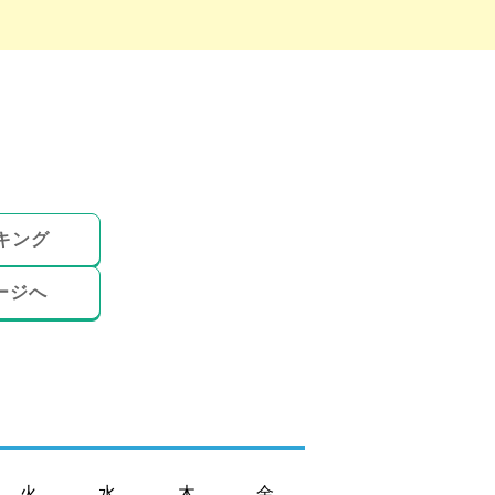
キング
ージへ
火
水
木
金