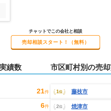
き受けることで、売主様のお手間やご負担を軽減いたします。

にお住まいの売主様からご依頼いただいた事例も数多くござい
出向き、無事にお取引をまとめたこともございます。遠方にお
チャットでこの会社と相談
One不動産にお任せください!
売却相談スタート！（無料）
土地家屋調査士、建築士といった専門家と連携しております。
、複雑な事情が絡む案件も安心してご相談ください。

務も厳守いたします。店舗には駐車場も完備しており、お車で
実績数
市区町村別の売却
出張やオンライン相談もお受けしております。

明を心がけ、迅速かつ誠意ある対応をお約束いたします。売主
ら、いつでも弊社までご連絡ください。
21
藤枝市
1
件
位
6
焼津市
2
件
位