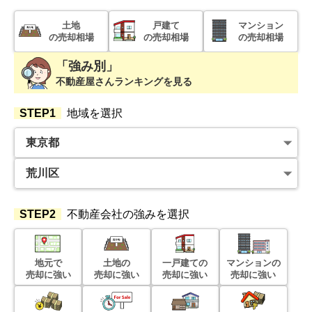
階数:
4
階
専有面積:
54
㎡
土地
戸建て
マンション
の売却相場
の売却相場
の売却相場
3,000
万円
2019年9月
「強み別」
不動産屋さんランキングを見る
日興パレス雷門
STEP1
地域を選択
階数:
11
階
専有面積:
44
㎡
4,800
万円
2019年9月
日神パレステージ町屋
STEP2
不動産会社の強みを選択
階数:
11
階
専有面積:
111
㎡
地元で
土地の
一戸建ての
マンションの
1,100
万円
売却に強い
売却に強い
売却に強い
売却に強い
2019年7月
ライオンズマンション上福岡第5