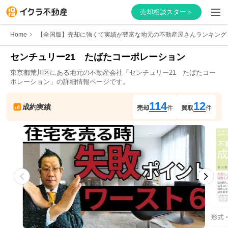
売却相談スタート
Home
【全国版】売却に強くて実績が豊富な地元の不動産屋さんランキング
センチュリー21　たばたコーポレーション
東京都
荒川区
にある地元の不動産会社「
センチュリー21　たばたコー
はじめての方へ
ポレーション
」の詳細情報ページです。
不動産会社を探す
114
12
成約実績
売却
件
買取
件
物件の価格を知る
お家の売却を学ぶ
不動産会社向け情報