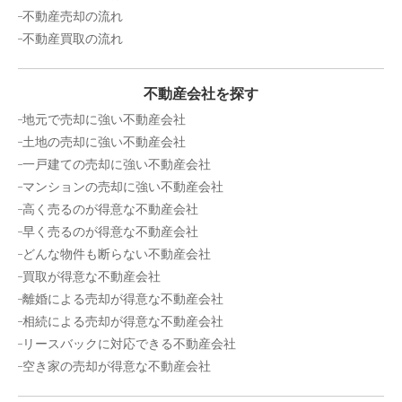
不動産売却の流れ
ソーケン日暮里マンション
不動産買取の流れ
階数:
5
階
専有面積:
43
㎡
不動産会社を探す
2,000
地元で売却に強い不動産会社
万円
2018年1月
土地の売却に強い不動産会社
一戸建ての売却に強い不動産会社
ワコーレ田端
マンションの売却に強い不動産会社
高く売るのが得意な不動産会社
階数:
5
階
専有面積:
54
㎡
早く売るのが得意な不動産会社
どんな物件も断らない不動産会社
2,200
万円
2018年1月
買取が得意な不動産会社
離婚による売却が得意な不動産会社
ウィン南千住エクシオン
相続による売却が得意な不動産会社
リースバックに対応できる不動産会社
階数:
12
階
専有面積:
40
㎡
空き家の売却が得意な不動産会社