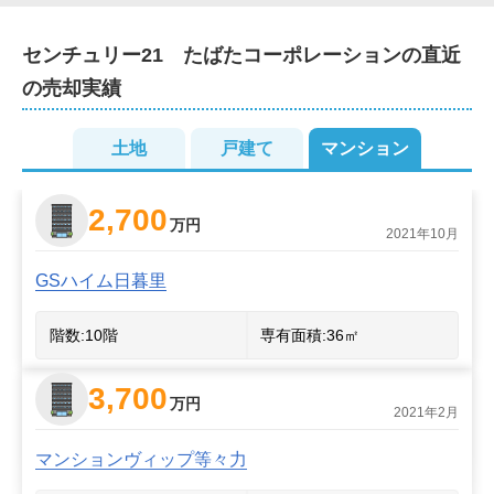
7 スーモ、ホームズ、アットホーサイトの他にセンチュ
リ２１、世界向けの

センチュリー21　たばたコーポレーション
の直近
2
センチュリ２１グローバルでも広告。

2
の売却実績
2
2
高く売却するための弊社販売活動について

2
土地
戸建て
マンション
■訪問査定・簡易インスペクション（建物検査）・査定
価格提示

2,700
万円
2021年10月
　販売に関する打合せ

（弊社独自の簡易インスペクションの結果次第で

GSハイム日暮里
　お部屋の状態により売買契約の際　売主が

　責任を負う契約不適合責任を弊社で引き受けます）

階数:
10
階
専有面積:
36
㎡
　↓

■媒介契約締結

3,700
　↓

万円
2021年2月
■一級建築士によるインスペクション（建物検査）

（弊社独自の　簡易インスペクションとは別の検査で
マンションヴィップ等々力
す。
