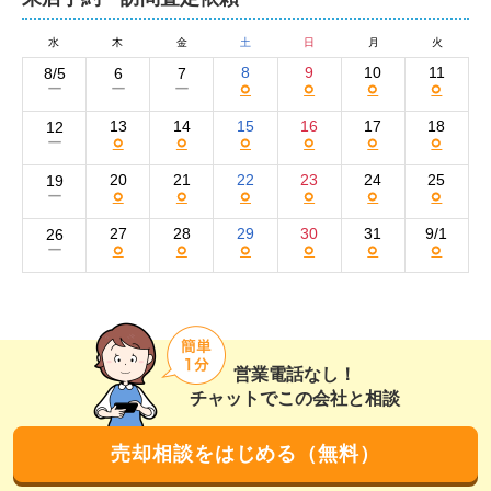
物件を300万円高く売る方法

-----------------------------------------------

水
木
金
土
日
月
火
8
9
10
11
8/5
6
7
○
○
○
○
ー
ー
ー
弊社は他社さんが査定した価格よりも

300万円高く売るノウハウがあります。

13
14
15
16
17
18
12
○
○
○
○
○
○
ー
弊社に売却を任せていただけると

20
21
22
23
24
25
19
○
○
○
○
○
○
ー
普通の不動産会社より

【早く高く売る】ことができます。

27
28
29
30
31
9/1
26
○
○
○
○
○
○
ー
住宅売却専門会社として

2019年、2021年にはノウハウをまとめた

本を出しました。

営業電話なし！
※Amazonで販売中

チャットでこの会社と相談
査定依頼された方限定でプレゼントしています

売却相談をはじめる（無料）
創業28年、売買実績1000件以上の経験を活かし
