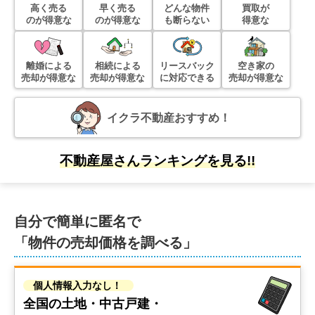
高く売る
早く売る
どんな物件
買取が
のが得意な
のが得意な
も断らない
得意な
階数:
4
階
専有面積:
52
㎡
離婚による
相続による
リースバック
空き家の
6,500
万円
売却が得意な
売却が得意な
に対応できる
売却が得意な
2019年7月
目白ガーデンハイツ
イクラ不動産おすすめ！
階数:
5
階
専有面積:
77
㎡
不動産屋さんランキングを見る!!
1,300
万円
2019年6月
自分で簡単に匿名で
マンション二葉
「物件の売却価格を調べる」
階数:
5
階
専有面積:
30
㎡
個人情報入力なし！
3,100
全国の土地・中古戸建・
万円
2019年6月