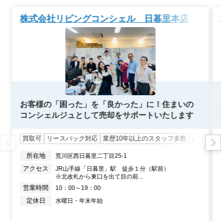
2020年3月
株式会社リビングコンシェル 日暮里本店
駒形武蔵野マンション
階数:
3
階
専有面積:
38
㎡
8,500
万円
2020年2月
ルネッサンスタワー上野池之端
お客様の「困った」を「良かった」に！住まいの
コンシェルジュとして売却をサポートいたします
階数:
11
階
専有面積:
65
㎡
買取可
リースバック対応
業歴10年以上のスタッフ多数
いつでも
800
所在地
荒川区西日暮里二丁目25-1
万円
2020年2月
アクセス
JR山手線「日暮里」駅　徒歩１分（駅前）　

※北改札から東口を出て目の前...
三田高島平第1コーポ
営業時間
10：00～19：00
定休日
水曜日・年末年始
階数:
4
階
専有面積:
37
㎡