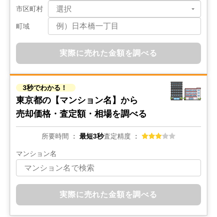
3,700
市区町村
万円
2019年2月
町域
アンビシャス堀切菖蒲園
実際に売れた金額を調べる
階数:
1
階
専有面積:
75
㎡
3,300
3秒でわかる！
万円
2019年2月
東京都の
【マンション名】から
売却価格・査定額・相場を調べる
西日暮里フラッツ
所要時間
最短3秒
査定精度
階数:
6
階
専有面積:
41
㎡
マンション名
1,700
万円
2018年12月
TCビル
実際に売れた金額を調べる
階数:
4
階
専有面積:
42
㎡