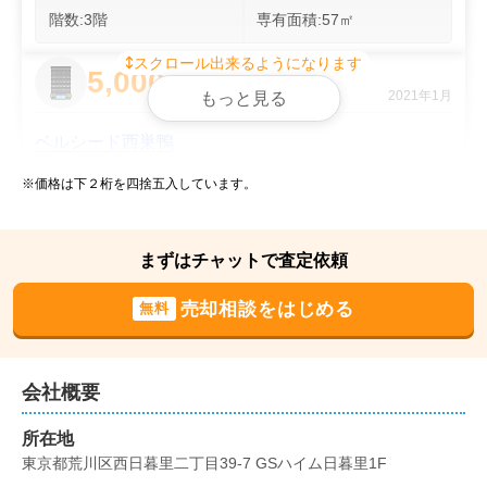
　但し実施するかは売主様のご判断）

階数:
3
階
専有面積:
57
㎡
■レインズ登録

スクロール出来るようになります
　↓

5,000
万円
2021年1月
もっと見る
■インターネット広告掲載

（スーモ、ホームズ、アットホーム

ベルシード西巣鴨
センチュリー２１ホームページ等　3大ポータルサイト
に掲載）

※価格は下２桁を四捨五入しています。
階数:
11
階
専有面積:
55
㎡
上記が販売活動です。

1,400
まずはチャットで査定依頼
万円
実は、上記の様な売却活動は、弊社オリジナルな販売活
2020年11月
動です。

売却相談をはじめる
無料
サンシュウ第3コーポ
最終的にはお会いして当社独自の弊社オリジナルの販売
階数:
1
階
専有面積:
35
㎡
ノウハウ活動を

会社概要
3,500
ご説明させていただければと思います。

所在地
万円
2020年10月
東京都荒川区西日暮里二丁目39-7 GSハイム日暮里1F
【Century21たばたコーポレーションが選ばれる理由】
