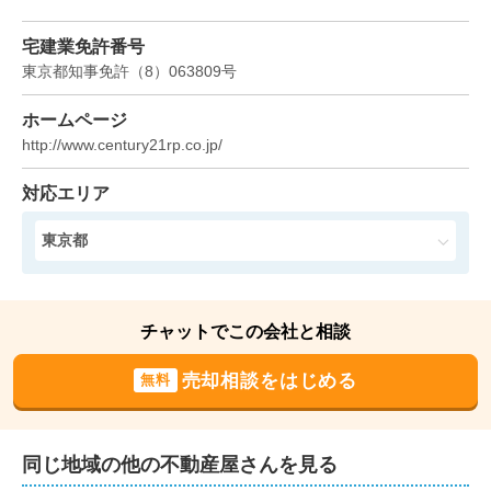
パシフィック日暮里
1.センチュリー21加盟30年の実績で安心・安全のお取引
宅建業免許番号
をお約束いたします! 

階数:
10
階
専有面積:
50
㎡
東京都知事免許
（
8
）
063809
号
2.お客様に対応する弊社営業担当全員が宅建士保有者で
あり、

1,000
ホームページ
万円
営業部門全員がセンチュリー21グループ内の個人センチ
2020年9月
http://www.century21rp.co.jp/
ュリーオン及び

太閣コーポ高島平
セールラリーにおいて数々の賞を受賞している経験豊富
対応エリア
なスタッフが

階数:
2
階
専有面積:
33
㎡
東京都
皆様のお手伝いをいたします!

1,400
スーモ、ホームズ、アットホーム、センチュリ２１、

万円
2020年4月
センチュリ２１グローバルでインターネット広告や

チャットでこの会社と相談
また、センチュリ２１で成績優秀者におくられるセンチ
南千住ダイヤモンドマンション
ュリ２１殿堂入りしている

売却相談をはじめる
無料
営業マンも売主様からお預かりした物件の販売に参加し
階数:
4
階
専有面積:
36
㎡
ます。

同じ地域の他の不動産屋さんを見る
2,000
万円
お気軽にご相談ください。