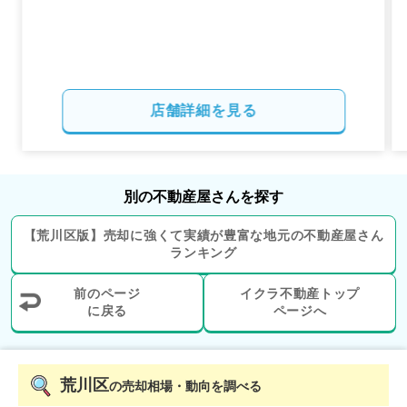
2,000
万円
2020年2月
SSKグリーンパーク三ノ輪(荒川区)
店舗詳細を見る
階数:
10
階
専有面積:
52
㎡
2,000
万円
2019年11月
別の不動産屋さんを探す
ライオンズマンション西日暮里北
【
荒川区
版】
売却に強くて実績が豊富な地元の
不動産屋さん
ランキング
階数:
2
階
専有面積:
55
㎡
前のページ
イクラ不動産トップ
に戻る
ページへ
4,100
万円
2019年11月
デュオシティ西日暮里アーバニア
荒川区
の売却相場・動向を調べる