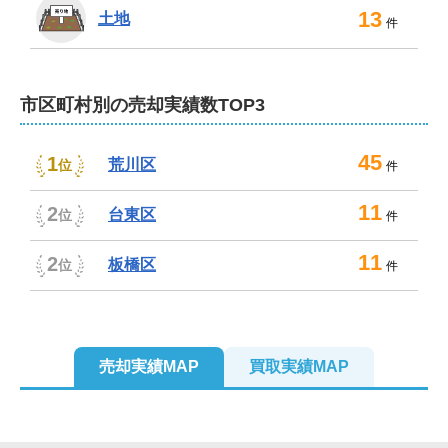
2　一級建物アドバイザーが建物の状況を

13
土地
件
　チェックするので高く売れる

3　インスペクション（建物調査）を活用する

市区町村別の売却実績数TOP3
　ので引き渡し後のトラブルを防げる

45
1
4　Zoomでのオンライン相談にも対応

荒川区
位
件
　ご自宅にいながら相談できる

11
2
台東区
位
件
5　お客様のご事情を最優先します

11
2
　最適な売却手法を相談しながら進めます

板橋区
位
件
　ので安心して高値売却を目指せます

6　昨年に民法改正され「瑕疵担保責任」から

「契約不適合責任」へ売主の責任が重くなり

売却実績MAP
買取実績MAP
　より契約書の内容が重要になりました。

　売主様が不利にならない契約内容に対応しています。
