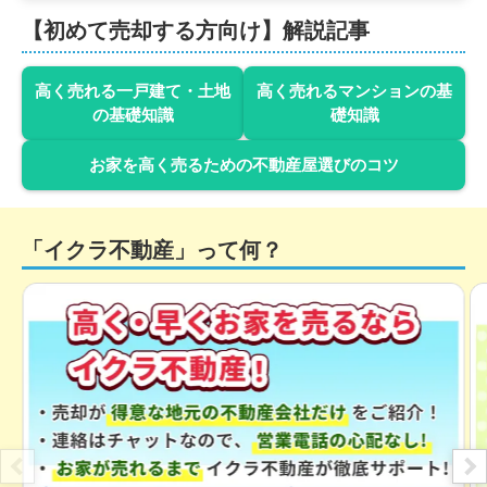
【初めて売却する方向け】解説記事
3,900
万円
2018年11月
高く売れる一戸建て・土地
高く売れるマンションの基
の基礎知識
礎知識
アーバンキャッスル根岸
お家を高く売るための不動産屋選びのコツ
階数:
9
階
専有面積:
55
㎡
4,400
万円
「イクラ不動産」って何？
2018年10月
クレヴィア南千住テラス
階数:
13
階
専有面積:
67
㎡
4,800
万円
2018年9月
リストレジデンス西日暮里壱番館