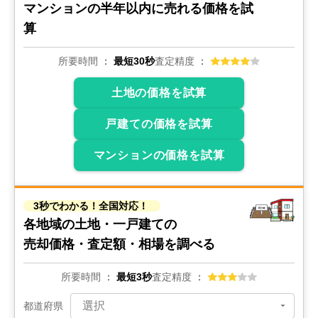
マンションの
半年以内に売れる価格を試
グランボア南千住アクアフォート
算
階数:
10
階
専有面積:
54
㎡
所要時間
最短30秒
査定精度
土地の価格を試算
900
万円
2019年4月
戸建ての価格を試算
スターハイツ
マンションの価格を試算
階数:
3
階
専有面積:
49
㎡
3秒でわかる！全国対応！
3,100
万円
各地域の土地・一戸建ての
2019年3月
売却価格・査定額・相場を調べる
メイツ町屋
所要時間
最短3秒
査定精度
階数:
5
階
専有面積:
68
㎡
都道府県