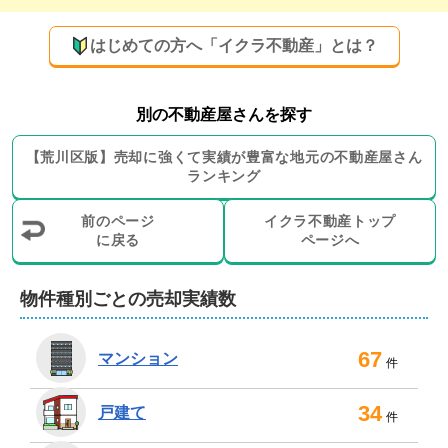
お客様の不動産を

はじめての方へ「イクラ不動産」とは？
【早く高く売るために】

普通の不動産会社にはない

別の不動産屋さんを探す
独自の売却戦略をご提案しています。

【
荒川区
版】
売却に強くて実績が豊富な地元の
不動産屋さん
ランキング
詳しい内容については

売却査定の際にご説明いたしますので

前のページ
イクラ不動産トップ
楽しみにしていただければと存じます。

に戻る
ページへ
-----------------------------------------------

物件種別ごとの売却実績数
弊社で売却をお任せいただくメリット

-----------------------------------------------

67
マンション
件
1　住宅売却専門会社なので高く売れる

34
　普通の不動産会社にない独自の販売戦略

戸建て
件