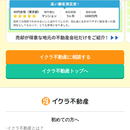
階数:
5
階
専有面積:
70
㎡
4,700
万円
2018年6月
レーベンハイム亀戸シャリテ
イクラ不動産に相談する
階数:
6
階
専有面積:
71
㎡
イクラ不動産トップへ
1,600
万円
2018年5月
池袋第2ヒルハイム
階数:
3
階
専有面積:
30
㎡
1,800
初めての方へ
万円
2018年3月
イクラ不動産とは？