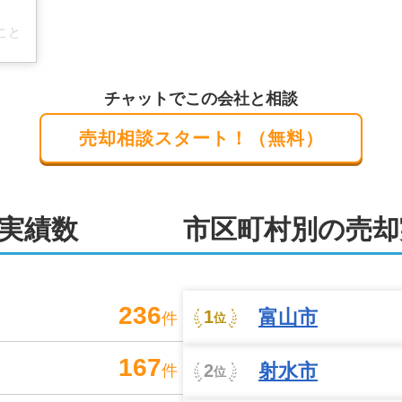
こと
出会
チャットでこの会社と相談
ま
売却相談スタート！（無料）
実績数
市区町村別の売却
236
富山市
1
件
位
167
射水市
2
件
位