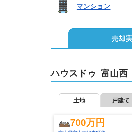
マンション
売却実
2
ハウスドゥ  富山
土地
戸建て
700
万円