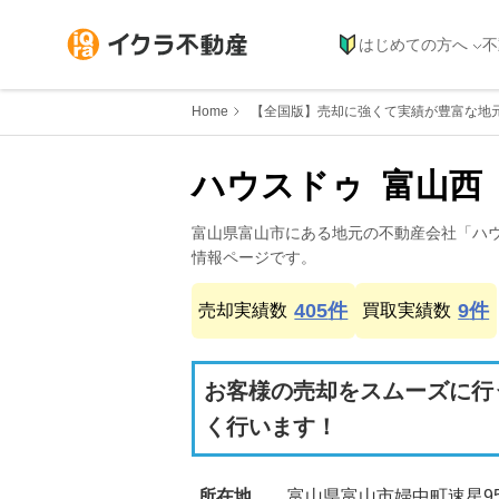
はじめての方へ
不
Home
【全国版】売却に強くて実績が豊富な地
ハウスドゥ  富山
富山県
富山市
にある地元の不動産会社「
ハ
情報ページです。
405
件
9
件
売却実績数
買取実績数
お客様の売却をスムーズに行
く行います！
所在地
富山県富山市婦中町速星95