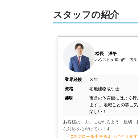
聞折込チラシなどで行っています。

また、新着物件をメール・LINE・In
スタッフの紹介
買い手への認知を深めるための宣伝活
スタッフ一同、心よりお待ちしており
松長　洋平
ハウスドゥ 富山西　店長
業界経験
８年
資格
宅地建物取引士
趣味
市営の体育館にはよく行
ます 。地域ごとの雰囲
楽しい！
お客様の「力」になれるよう、親切・
な対応を心がけています。

「ちょっと話を聞いてみたい」という
スクロール出来るようになります