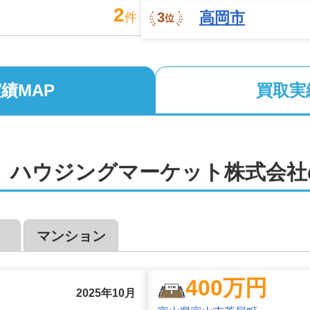
2
高岡市
3
件
位
績MAP
買取実
3
2
2
3
3
3
3
2
3
2
西　ハウジングマーケット株式会社
2
2
3
5
3
3
3
3
3
2
19
6
5
3
2
3
5
23
5
4
2
2
2
2
10
2
2
7
5
6
2
2
7
7
マンション
2
2
3
8
2
9
2
2
4
4
2
5
2
3
4
2
28
4
4
3
2
400
万円
2025年10月
3